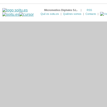
Micromedios Digitales S.L.
|
RSS
Qué es soitu.es
|
Quiénes somos
|
Contacto
|