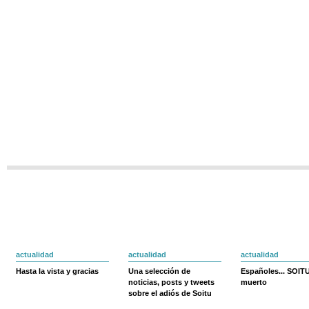
actualidad
actualidad
actualidad
Hasta la vista y gracias
Una selección de
Españoles... SOIT
noticias, posts y tweets
muerto
sobre el adiós de Soitu