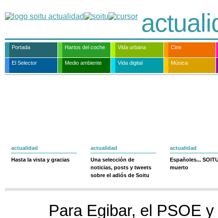
actual
Portada
Hartos del coche
Vida urbana
Cine
El Selector
Medio ambiente
Vida digital
Música
actualidad
actualidad
actualidad
Hasta la vista y gracias
Una selección de
Españoles... SOIT
noticias, posts y tweets
muerto
sobre el adiós de Soitu
Para Egibar, el PSOE y