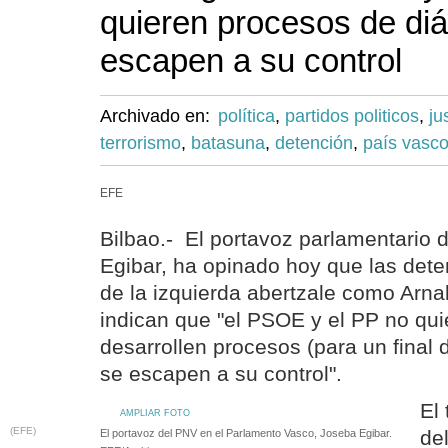
quieren procesos de di
escapen a su control
Archivado en:
política
,
partidos politicos
,
ju
terrorismo
,
batasuna
,
detención
,
país vasc
EFE
Bilbao.- El portavoz parlamentario 
Egibar, ha opinado hoy que las dete
de la izquierda abertzale como Arna
indican que "el PSOE y el PP no qu
desarrollen procesos (para un final
se escapen a su control".
El
AMPLIAR FOTO
(EFE)
de
El portavoz del PNV en el Parlamento Vasco, Joseba Egibar.