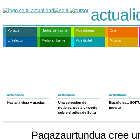
actual
Portada
Hartos del coche
Vida urbana
Cine
El Selector
Medio ambiente
Vida digital
Música
actualidad
actualidad
actualidad
Hasta la vista y gracias
Una selección de
Españoles... SOIT
noticias, posts y tweets
muerto
sobre el adiós de Soitu
Pagazaurtundua cree un