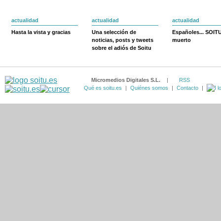
actualidad
actualidad
actualidad
Hasta la vista y gracias
Una selección de
Españoles... SOIT
noticias, posts y tweets
muerto
sobre el adiós de Soitu
Micromedios Digitales S.L.
|
RSS
Qué es soitu.es
|
Quiénes somos
|
Contacto
|