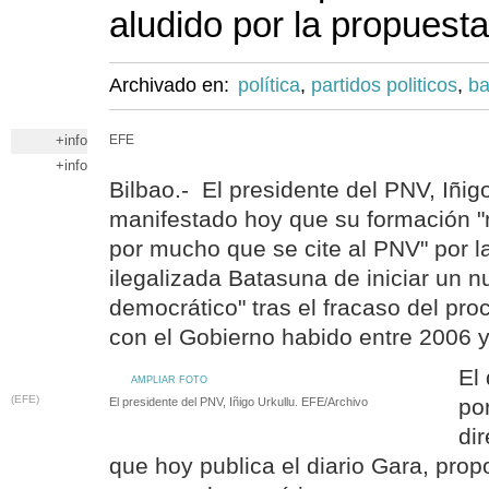
aludido por la propuest
Archivado en:
política
,
partidos politicos
,
ba
+info
EFE
+info
Bilbao.- El presidente del PNV, Iñig
manifestado hoy que su formación "n
por mucho que se cite al PNV" por l
ilegalizada Batasuna de iniciar un 
democrático" tras el fracaso del pr
con el Gobierno habido entre 2006 
El
AMPLIAR FOTO
(EFE)
po
El presidente del PNV, Iñigo Urkullu. EFE/Archivo
di
que hoy publica el diario Gara, propo