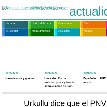
actual
Portada
Hartos del coche
Vida urbana
Cine
El Selector
Medio ambiente
Vida digital
Música
actualidad
actualidad
actualidad
Hasta la vista y gracias
Una selección de
Españoles... SOIT
noticias, posts y tweets
muerto
sobre el adiós de Soitu
Urkullu dice que el PNV