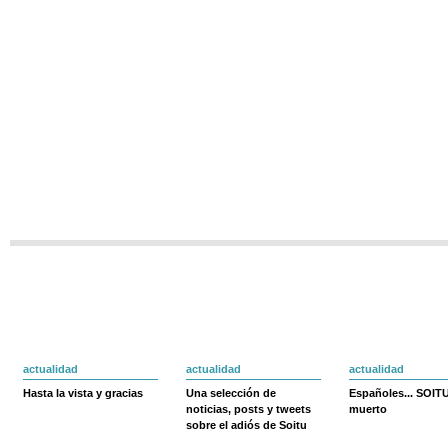
actualidad
actualidad
actualidad
Hasta la vista y gracias
Una selección de
Españoles... SOIT
noticias, posts y tweets
muerto
sobre el adiós de Soitu