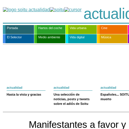
actual
Portada
Hartos del coche
Vida urbana
Cine
El Selector
Medio ambiente
Vida digital
Música
actualidad
actualidad
actualidad
Hasta la vista y gracias
Una selección de
Españoles... SOIT
noticias, posts y tweets
muerto
sobre el adiós de Soitu
Manifestantes a favor y 