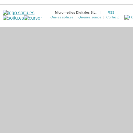
Micromedios Digitales S.L.
|
RSS
Qué es soitu.es
|
Quiénes somos
|
Contacto
|