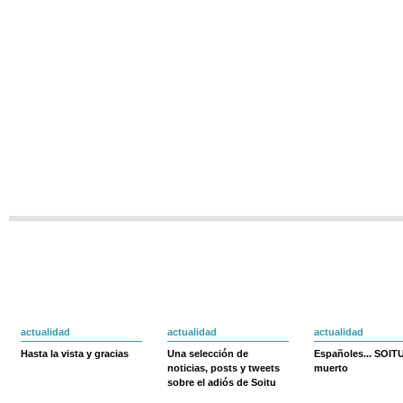
actualidad
actualidad
actualidad
Hasta la vista y gracias
Una selección de
Españoles... SOIT
noticias, posts y tweets
muerto
sobre el adiós de Soitu