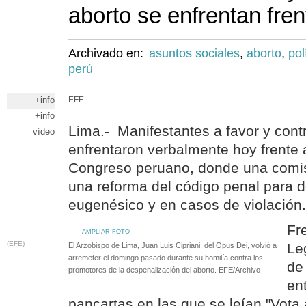
aborto se enfrentan fre
Archivado en:
asuntos sociales
,
aborto
,
pol
perú
+info
EFE
+info
Lima.- Manifestantes a favor y contr
vídeo
enfrentaron verbalmente hoy frente 
Congreso peruano, donde una comisi
una reforma del código penal para d
eugenésico y en casos de violación.
Fr
AMPLIAR FOTO
(EFE)
Leg
El Arzobispo de Lima, Juan Luis Cipriani, del Opus Dei, volvió a
arremeter el domingo pasado durante su homilía contra los
de
promotores de la despenalización del aborto. EFE/Archivo
en
pancartas en las que se leían "Vota 