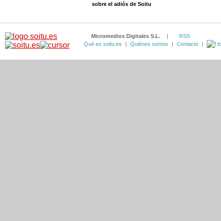
sobre el adiós de Soitu
Micromedios Digitales S.L.
|
RSS
Qué es soitu.es
|
Quiénes somos
|
Contacto
|