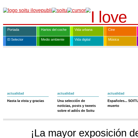
Portada
Hartos del coche
Vida urbana
Cine
El Selector
Medio ambiente
Vida digital
Música
actualidad
actualidad
actualidad
Hasta la vista y gracias
Una selección de
Españoles... SOIT
noticias, posts y tweets
muerto
sobre el adiós de Soitu
¡La mayor exposición de