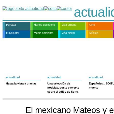
actual
Portada
Hartos del coche
Vida urbana
Cine
El Selector
Medio ambiente
Vida digital
Música
actualidad
actualidad
actualidad
Hasta la vista y gracias
Una selección de
Españoles... SOIT
noticias, posts y tweets
muerto
sobre el adiós de Soitu
El mexicano Mateos y e