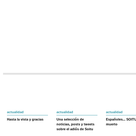
actualidad
actualidad
actualidad
Hasta la vista y gracias
Una selección de
Españoles... SOIT
noticias, posts y tweets
muerto
sobre el adiós de Soitu