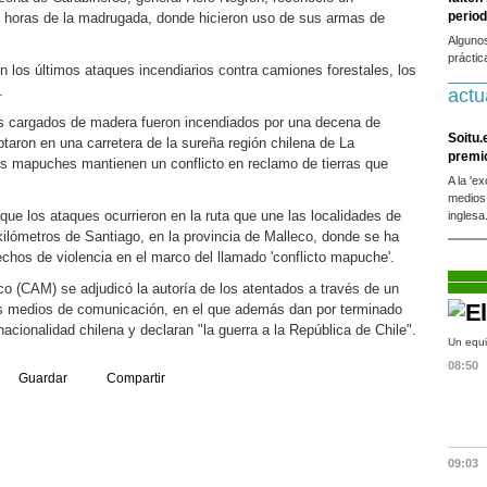
period
n horas de la madrugada, donde hicieron uso de sus armas de
Alguno
práctic
n los últimos ataques incendiarios contra camiones forestales, los
.
actu
 cargados de madera fueron incendiados por una decena de
Soitu.
taron en una carretera de la sureña región chilena de La
premi
 mapuches mantienen un conflicto en reclamo de tierras que
A la 'e
medios
 que los ataques ocurrieron en la ruta que une las localidades de
inglesa
 kilómetros de Santiago, en la provincia de Malleco, donde se ha
chos de violencia en el marco del llamado 'conflicto mapuche'.
o (CAM) se adjudicó la autoría de los atentados a través de un
 medios de comunicación, en el que además dan por terminado
nacionalidad chilena y declaran "la guerra a la República de Chile".
Un equi
08:50
Guardar
Compartir
09:03