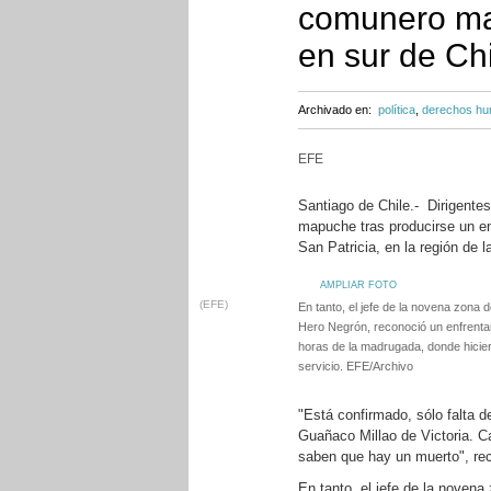
comunero ma
en sur de Ch
Archivado en:
política
,
derechos h
EFE
Santiago de Chile.- Dirigente
mapuche tras producirse un enf
San Patricia, en la región de l
AMPLIAR FOTO
(EFE)
En tanto, el jefe de la novena zona 
Hero Negrón, reconoció un enfrenta
horas de la madrugada, donde hicie
servicio. EFE/Archivo
"Está confirmado, sólo falta 
Guañaco Millao de Victoria. C
saben que hay un muerto", reca
En tanto, el jefe de la noven