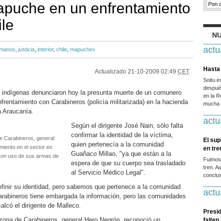
puche en un enfrentamiento
ile
NU
actu
umanos
,
justicia
,
interior
,
chile
,
mapuches
Hasta 
Actualizado
21-10-2009 02:49
CET
Soitu.
después
s indígenas denunciaron hoy la presunta muerte de un comunero
en la R
rentamiento con Carabineros (policía militarizada) en la hacienda
mucha g
a Araucanía.
actu
Según el dirigente José Nain, sólo falta
confirmar la identidad de la víctima,
de Carabineros, general
El sup
quien pertenecía a la comunidad
miento en el sector en
en tr
Guañaco Millao, "ya que están a la
ron uso de sus armas de
Fuimos
espera de que su cuerpo sea trasladado
tren. A
al Servicio Médico Legal".
conclus
definir su identidad, pero sabemos que pertenece a la comunidad
actu
arabineros tiene embargada la información, pero las comunidades
lcó el dirigente de Malleco.
Presid
a zona de Carabineros, general Hero Negrón, reconoció un
falten