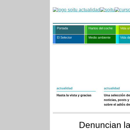
Portada
Hartos del coche
Vida u
El Selector
Medio ambiente
Vida dig
actualidad
actualidad
Hasta la vista y gracias
Una selección de
noticias, posts y
sobre el adiós de
Denuncian la