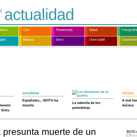
actualidad
rbana
Cine
Tendencias
Salud
Fotografía
ital
Música
Sexo
I love publi
Gastrono
actualidad
música
Españoles... SOITU ha
A mal ti
La valentía de los
 tweets
muerto
música
periodistas
 Soitu
 presunta muerte de un
BUSC