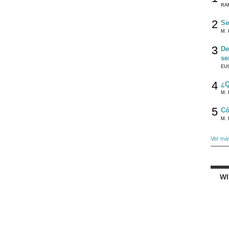
RA
2
Se
M. 
3
De
se
EU
4
¿Q
M. 
5
Có
M. 
Ver má
W