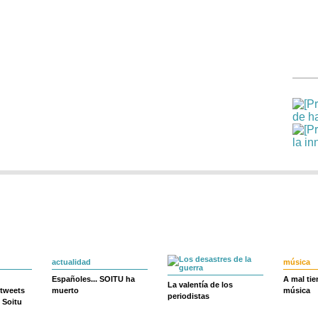
actualidad
música
Españoles... SOITU ha
A mal ti
La valentía de los
 tweets
muerto
música
periodistas
 Soitu