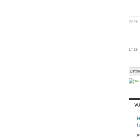
08:49
14:29
Estos
VU
H
t
p