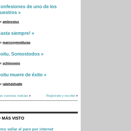
onfesiones de uno de los
uestros
»
or
ambrosius
asta siempre!
»
or
marcosymolduras
oitu, Somostodos
»
or
schinonero
oitu muere de éxito
»
or
ralphdelvalle
as vuestras noticias
»
Regístrate y escribe
»
 MÁS VISTO
mo sellar el paro por internet