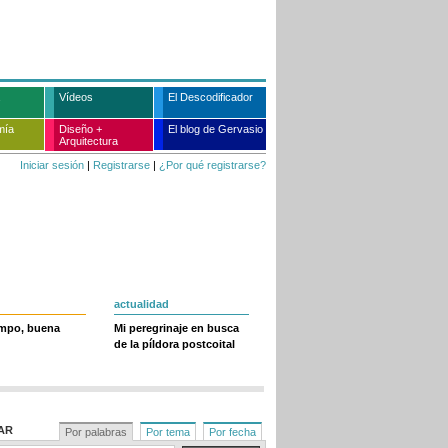
Vídeos
El Descodificador
mía
Diseño +
El blog de Gervasio
Arquitectura
Iniciar sesión
|
Registrarse
|
¿Por qué registrarse?
actualidad
empo, buena
Mi peregrinaje en busca
de la píldora postcoital
AR
Por palabras
Por tema
Por fecha