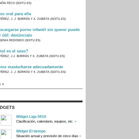
MÓN PECO (SOITU.ES)
xo oral para ella
PÉREZ, J. J. BORRÁS Y X. ZUBIETA (SOITU.ES)
scargarse porno infantil sin querer puede
r útil: denúncialo
GENIA REDONDO (SOITU.ES)
ué es el sexo?
PÉREZ, J.J. BORRÁS Y X. ZUBIETA (SOITU.ES)
mo masturbarse adecuadamente
PÉREZ, J. J. BORRÁS Y X. ZUBIETA (SOITU.ES)
s
»
IDGETS
Widget Liga 0910
»
Clasificación, calendario, equipos, etc.
Widget El tiempo
»
Situación actual y previsión de cinco días