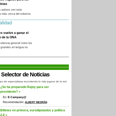
istas
s países ven esta
a más cerca del soborno.
alidad
es vuelve a ganar el
o de la ONA
xcelencia general' entre los
 grandes en lengua no
.
po de especialistas recomienda lo más jugoso de la red
¿Se ha preparado Rajoy para ser
presidente? »
En:
E-Campany@
Recomendación:
ALBERT MEDRÁN
Billetes en primera, eurodiputados y política
2.0 »