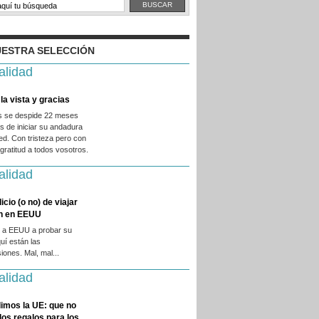
ESTRA SELECCIÓN
alidad
la vista y gracias
es se despide 22 meses
 de iniciar su andadura
ed. Con tristeza pero con
ratitud a todos vosotros.
alidad
licio (o no) de viajar
en en EEUU
 a EEUU a probar su
quí están las
iones. Mal, mal...
alidad
imos la UE: que no
 los regalos para los