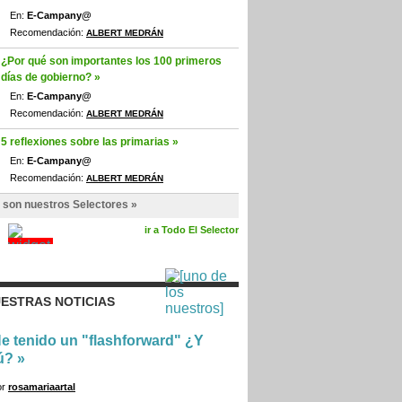
En:
E-Campany@
Recomendación:
ALBERT MEDRÁN
¿Por qué son importantes los 100 primeros
días de gobierno? »
En:
E-Campany@
Recomendación:
ALBERT MEDRÁN
5 reflexiones sobre las primarias »
En:
E-Campany@
Recomendación:
ALBERT MEDRÁN
 son nuestros Selectores »
ir a Todo El Selector
ESTRAS NOTICIAS
e tenido un "flashforward" ¿Y
ú?
»
or
rosamariaartal