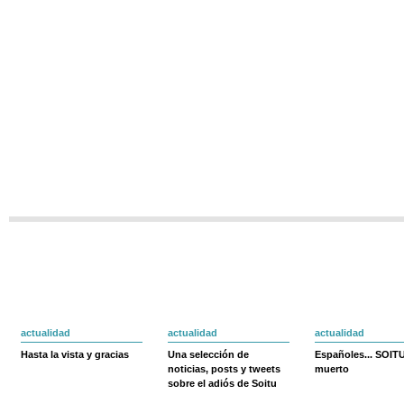
actualidad
actualidad
actualidad
Hasta la vista y gracias
Una selección de
Españoles... SOIT
noticias, posts y tweets
muerto
sobre el adiós de Soitu