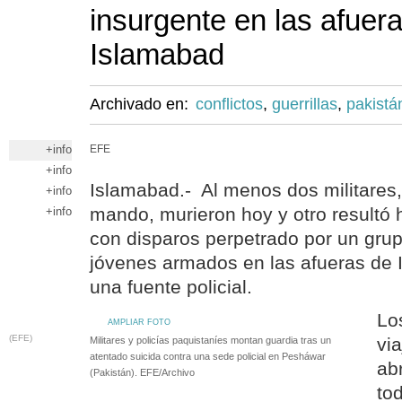
insurgente en las afuer
Islamabad
Archivado en:
conflictos
,
guerrillas
,
pakistá
+info
EFE
+info
Islamabad.- Al menos dos militares, 
+info
mando, murieron hoy y otro resultó 
+info
con disparos perpetrado por un gru
jóvenes armados en las afueras de 
una fuente policial.
Lo
AMPLIAR FOTO
(EFE)
vi
Militares y policías paquistaníes montan guardia tras un
atentado suicida contra una sede policial en Pesháwar
ab
(Pakistán). EFE/Archivo
tod