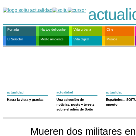
actual
Portada
Hartos del coche
Vida urbana
Cine
El Selector
Medio ambiente
Vida digital
Música
actualidad
actualidad
actualidad
Hasta la vista y gracias
Una selección de
Españoles... SOIT
noticias, posts y tweets
muerto
sobre el adiós de Soitu
Mueren dos militares e