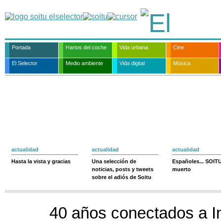
Portada
Hartos del coche
Vida urbana
Cine
El Selector
Medio ambiente
Vida digital
Música
actualidad
actualidad
actualidad
Hasta la vista y gracias
Una selección de
Españoles... SOIT
noticias, posts y tweets
muerto
sobre el adiós de Soitu
40 años conectados a I