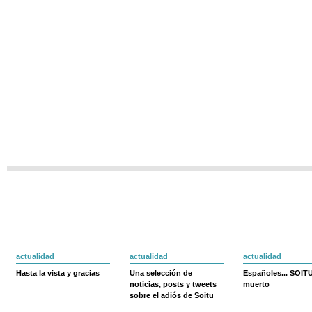
actualidad
actualidad
actualidad
Hasta la vista y gracias
Una selección de
Españoles... SOIT
noticias, posts y tweets
muerto
sobre el adiós de Soitu