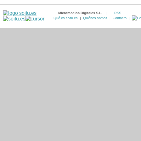
Micromedios Digitales S.L.
|
RSS
Qué es soitu.es
|
Quiénes somos
|
Contacto
|