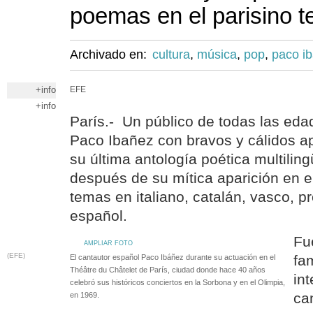
poemas en el parisino t
Archivado en:
cultura
,
música
,
pop
,
paco i
+info
EFE
+info
París.- Un público de todas las ed
Paco Ibañez con bravos y cálidos a
su última antología poética multilin
después de su mítica aparición en e
temas en italiano, catalán, vasco, p
español.
Fu
AMPLIAR FOTO
(EFE)
fam
El cantautor español Paco Ibáñez durante su actuación en el
Théâtre du Châtelet de París, ciudad donde hace 40 años
int
celebró sus históricos conciertos en la Sorbona y en el Olimpia,
ca
en 1969.