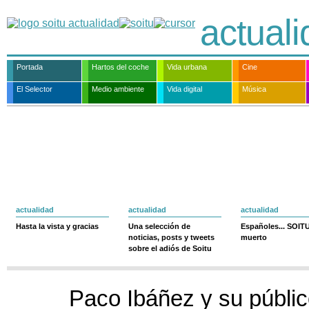
actual
Portada
Hartos del coche
Vida urbana
Cine
El Selector
Medio ambiente
Vida digital
Música
actualidad
actualidad
actualidad
Hasta la vista y gracias
Una selección de
Españoles... SOIT
noticias, posts y tweets
muerto
sobre el adiós de Soitu
Paco Ibáñez y su públi