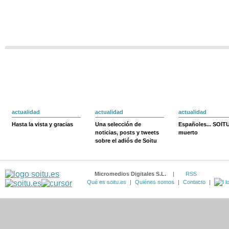
actualidad
actualidad
actualidad
Hasta la vista y gracias
Una selección de
Españoles... SOIT
noticias, posts y tweets
muerto
sobre el adiós de Soitu
Micromedios Digitales S.L.
|
RSS
Qué es soitu.es
|
Quiénes somos
|
Contacto
|