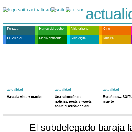
actual
Portada
Hartos del coche
Vida urbana
Cine
El Selector
Medio ambiente
Vida digital
Música
actualidad
actualidad
actualidad
Hasta la vista y gracias
Una selección de
Españoles... SOIT
noticias, posts y tweets
muerto
sobre el adiós de Soitu
El subdelegado baraja la