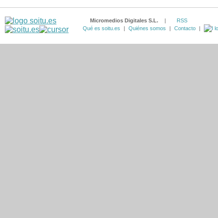
Micromedios Digitales S.L.
|
RSS
Qué es soitu.es
|
Quiénes somos
|
Contacto
|