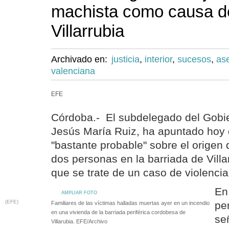
machista como causa d
Villarrubia
Archivado en:
justicia
,
interior
,
sucesos
,
as
valenciana
EFE
Córdoba.- El subdelegado del Gobi
Jesús María Ruiz, ha apuntado hoy 
"bastante probable" sobre el origen 
dos personas en la barriada de Vill
que se trate de un caso de violenci
En
AMPLIAR FOTO
(EFE)
pe
Familiares de las víctimas halladas muertas ayer en un incendio
en una vivienda de la barriada periférica cordobesa de
se
Villarubia. EFE/Archivo