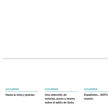
actualidad
actualidad
actualidad
Hasta la vista y gracias
Una selección de
Españoles... SOIT
noticias, posts y tweets
muerto
sobre el adiós de Soitu