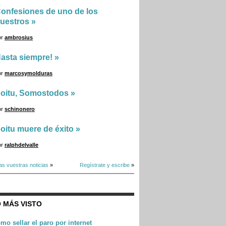
onfesiones de uno de los
uestros
»
or
ambrosius
asta siempre!
»
or
marcosymolduras
oitu, Somostodos
»
or
schinonero
oitu muere de éxito
»
or
ralphdelvalle
as vuestras noticias
»
Regístrate y escribe
»
 MÁS VISTO
mo sellar el paro por internet