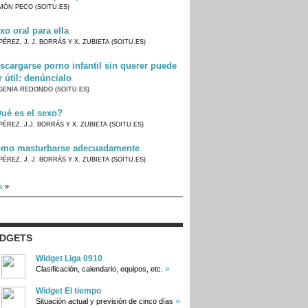
MÓN PECO (SOITU.ES)
xo oral para ella
PÉREZ, J. J. BORRÁS Y X. ZUBIETA (SOITU.ES)
scargarse porno infantil sin querer puede
r útil: denúncialo
GENIA REDONDO (SOITU.ES)
ué es el sexo?
PÉREZ, J.J. BORRÁS Y X. ZUBIETA (SOITU.ES)
mo masturbarse adecuadamente
PÉREZ, J. J. BORRÁS Y X. ZUBIETA (SOITU.ES)
s
»
IDGETS
Widget Liga 0910
»
Clasificación, calendario, equipos, etc.
Widget El tiempo
»
Situación actual y previsión de cinco días