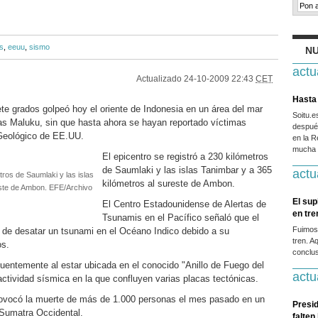
s
,
eeuu
,
sismo
NU
actu
Actualizado
24-10-2009 22:43
CET
Hasta 
e grados golpeó hoy el oriente de Indonesia en un área del mar
Soitu.
las Maluku, sin que hasta ahora se hayan reportado víctimas
después
 Geológico de EE.UU.
en la R
mucha g
El epicentro se registró a 230 kilómetros
de Saumlaki y las islas Tanimbar y a 365
actu
tros de Saumlaki y las islas
kilómetros al sureste de Ambon.
este de Ambon. EFE/Archivo
El sup
El Centro Estadounidense de Alertas de
en tr
Tsunamis en el Pacífico señaló que el
Fuimos
al de desatar un tsunami en el Océano Indico debido a su
tren. A
os.
conclus
cuentemente al estar ubicada en el conocido "Anillo de Fuego del
actu
actividad sísmica en la que confluyen varias placas tectónicas.
rovocó la muerte de más de 1.000 personas el mes pasado en un
Presid
 Sumatra Occidental.
falten