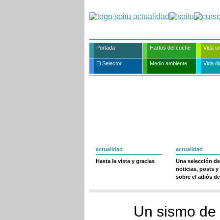
Portada
Hartos del coche
Vida u
El Selector
Medio ambiente
Vida dig
actualidad
actualidad
Hasta la vista y gracias
Una selección de
noticias, posts y
sobre el adiós de
Un sismo de 