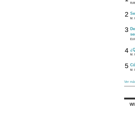
RA
2
Se
M. 
3
De
se
EU
4
¿Q
M. 
5
Có
M. 
Ver má
W