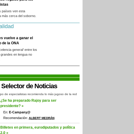
istas
s países ven esta
a más cerca del soborno.
alidad
es vuelve a ganar el
o de la ONA
xcelencia general' entre los
 grandes en lengua no
.
po de especialistas recomienda lo más jugoso de la red
¿Se ha preparado Rajoy para ser
presidente? »
En:
E-Campany@
Recomendación:
ALBERT MEDRÁN
Billetes en primera, eurodiputados y política
2.0 »