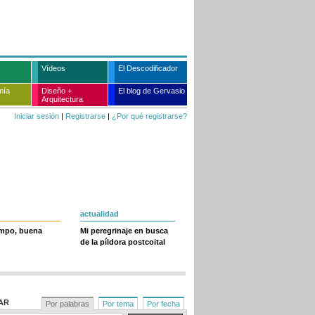
Vídeos
El Descodificador
mía
Diseño +
El blog de Gervasio
Arquitectura
Iniciar sesión
|
Registrarse
|
¿Por qué registrarse?
actualidad
empo, buena
Mi peregrinaje en busca
de la píldora postcoital
AR
Por palabras
Por tema
Por fecha