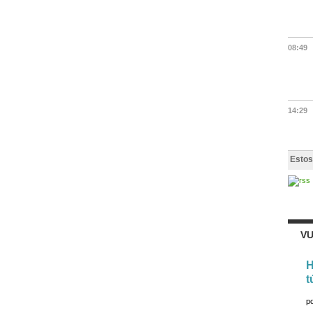
08:49
14:29
Estos
VU
H
t
p