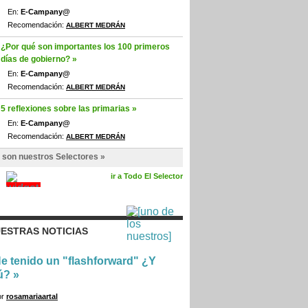
En:
E-Campany@
Recomendación:
ALBERT MEDRÁN
¿Por qué son importantes los 100 primeros
días de gobierno? »
En:
E-Campany@
Recomendación:
ALBERT MEDRÁN
5 reflexiones sobre las primarias »
En:
E-Campany@
Recomendación:
ALBERT MEDRÁN
 son nuestros Selectores »
ir a Todo El Selector
ESTRAS NOTICIAS
e tenido un "flashforward" ¿Y
ú?
»
or
rosamariaartal