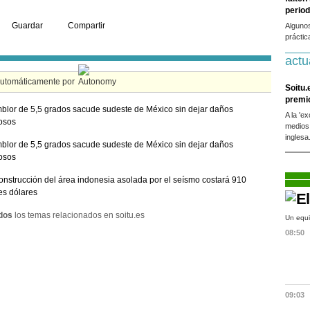
period
Guardar
Compartir
Alguno
práctic
actu
automáticamente por
Soitu.
premi
blor de 5,5 grados sacude sudeste de México sin dejar daños
A la 'e
osos
medios
inglesa
blor de 5,5 grados sacude sudeste de México sin dejar daños
osos
onstrucción del área indonesia asolada por el seísmo costará 910
es dólares
dos
los temas relacionados en soitu.es
Un equi
08:50
09:03