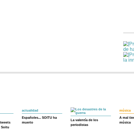
actualidad
música
Españoles... SOITU ha
A mal ti
La valentía de los
 tweets
muerto
música
periodistas
 Soitu