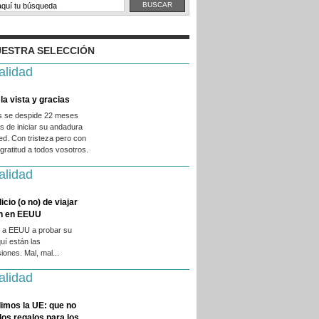
ESTRA SELECCIÓN
alidad
la vista y gracias
es se despide 22 meses
 de iniciar su andadura
ed. Con tristeza pero con
ratitud a todos vosotros.
alidad
licio (o no) de viajar
en en EEUU
 a EEUU a probar su
quí están las
iones. Mal, mal...
alidad
imos la UE: que no
 los regalos para los