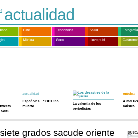
actualidad
rbana
Cine
Tendencias
Salud
Fotografía
ital
Música
Sexo
I love publi
Gastrono
actualidad
música
Españoles... SOITU ha
A mal ti
La valentía de los
 tweets
muerto
música
periodistas
 Soitu
siete grados sacude oriente
BUSC