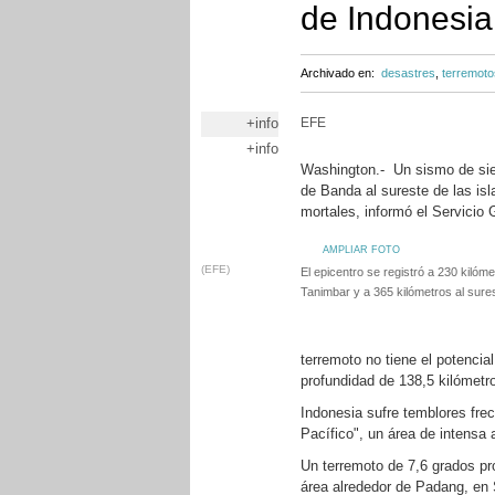
de Indonesia
Archivado en:
desastres
,
terremoto
+info
EFE
+info
Washington.- Un sismo de siet
de Banda al sureste de las is
mortales, informó el Servicio
AMPLIAR FOTO
(EFE)
El epicentro se registró a 230 kilóme
Tanimbar y a 365 kilómetros al sur
terremoto no tiene el potenci
profundidad de 138,5 kilómetr
Indonesia sufre temblores fre
Pacífico", un área de intensa 
Un terremoto de 7,6 grados p
área alrededor de Padang, en