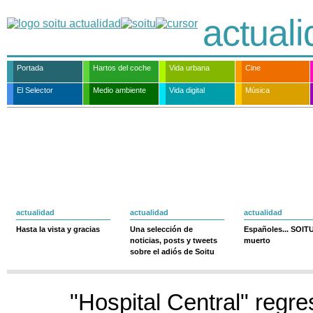
actual
Portada
Hartos del coche
Vida urbana
Cine
El Selector
Medio ambiente
Vida digital
Música
actualidad
actualidad
actualidad
Hasta la vista y gracias
Una selección de
Españoles... SOIT
noticias, posts y tweets
muerto
sobre el adiós de Soitu
"Hospital Central" regre