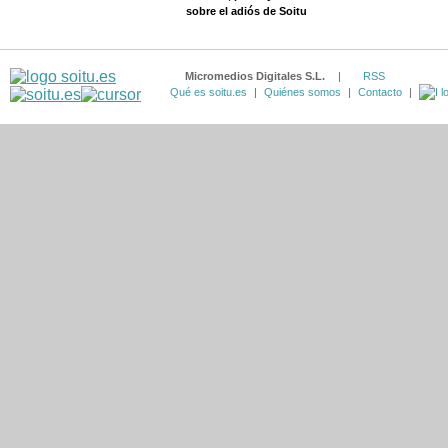
sobre el adiós de Soitu
Micromedios Digitales S.L.
|
RSS
Qué es soitu.es
|
Quiénes somos
|
Contacto
|