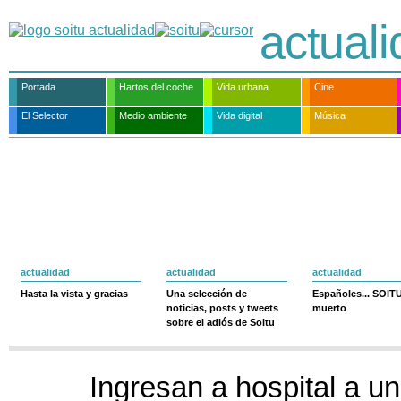
actual
Portada
Hartos del coche
Vida urbana
Cine
El Selector
Medio ambiente
Vida digital
Música
actualidad
actualidad
actualidad
Hasta la vista y gracias
Una selección de
Españoles... SOIT
noticias, posts y tweets
muerto
sobre el adiós de Soitu
Ingresan a hospital a un