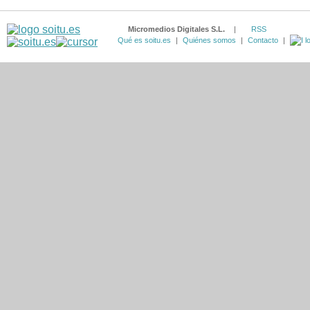
Micromedios Digitales S.L.
|
RSS
Qué es soitu.es
|
Quiénes somos
|
Contacto
|