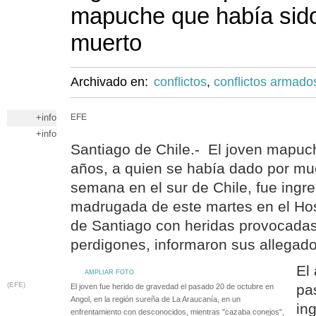
mapuche que había sid
muerto
Archivado en:
conflictos
,
conflictos armado
+info
EFE
+info
Santiago de Chile.- El joven mapuch
años, a quien se había dado por mu
semana en el sur de Chile, fue ingr
madrugada de este martes en el Hos
de Santiago con heridas provocadas
perdigones, informaron sus allegad
El
AMPLIAR FOTO
(EFE)
pa
El joven fue herido de gravedad el pasado 20 de octubre en
Angol, en la región sureña de La Araucanía, en un
ing
enfrentamiento con desconocidos, mientras "cazaba conejos",