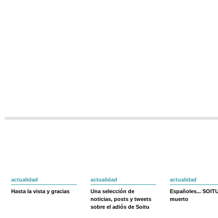
actualidad
actualidad
actualidad
Hasta la vista y gracias
Una selección de
Españoles... SOIT
noticias, posts y tweets
muerto
sobre el adiós de Soitu