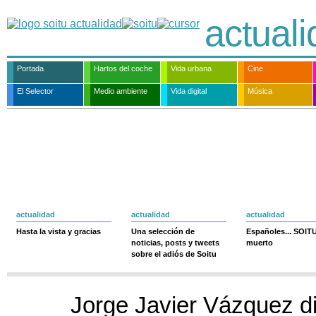
actual
Portada
Hartos del coche
Vida urbana
Cine
El Selector
Medio ambiente
Vida digital
Música
actualidad
actualidad
actualidad
Hasta la vista y gracias
Una selección de
Españoles... SOIT
noticias, posts y tweets
muerto
sobre el adiós de Soitu
Jorge Javier Vázquez d