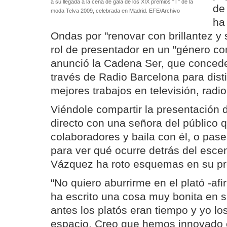
a su llegada a la cena de gala de los XIX premios "T" de la
de
moda Telva 2009, celebrada en Madrid. EFE/Archivo
ha
Ondas por "renovar con brillantez y 
rol de presentador en un "género co
anunció la Cadena Ser, que concede
través de Radio Barcelona para dist
mejores trabajos en televisión, radio
Viéndole compartir la presentación 
directo con una señora del público 
colaboradores y baila con él, o pa
para ver qué ocurre detrás del escen
Vázquez ha roto esquemas en su p
"No quiero aburrirme en el plató -af
ha escrito una cosa muy bonita en s
antes los platós eran tiempo y yo lo
espacio. Creo que hemos innovado 