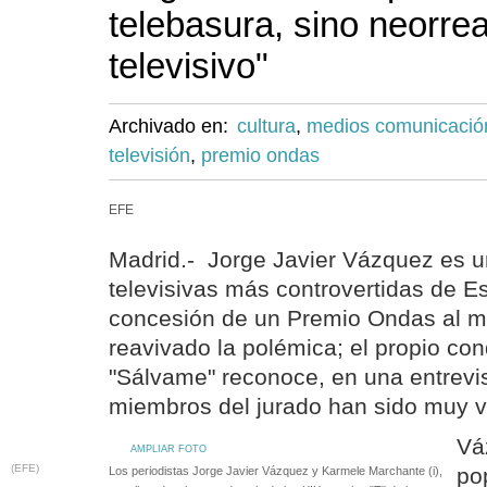
telebasura, sino neorre
televisivo"
Archivado en:
cultura
,
medios comunicació
televisión
,
premio ondas
EFE
Madrid.- Jorge Javier Vázquez es un
televisivas más controvertidas de Es
concesión de un Premio Ondas al m
reavivado la polémica; el propio co
"Sálvame" reconoce, en una entrevis
miembros del jurado han sido muy va
Vá
AMPLIAR FOTO
(EFE)
po
Los periodistas Jorge Javier Vázquez y Karmele Marchante (i),