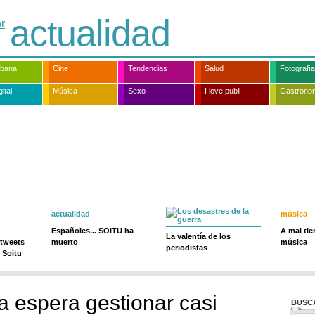
actualidad
rbana
Cine
Tendencias
Salud
Fotografía
ital
Música
Sexo
I love publi
Gastrono
actualidad
música
Españoles... SOITU ha
A mal ti
La valentía de los
 tweets
muerto
música
periodistas
 Soitu
a espera gestionar casi
BUSC