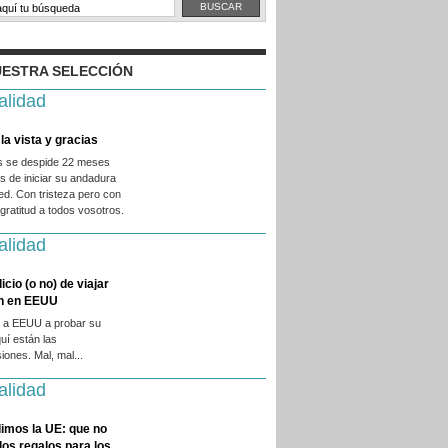
ESTRA SELECCIÓN
alidad
la vista y gracias
es se despide 22 meses
 de iniciar su andadura
ed. Con tristeza pero con
ratitud a todos vosotros.
alidad
licio (o no) de viajar
en en EEUU
 a EEUU a probar su
quí están las
iones. Mal, mal...
alidad
imos la UE: que no
 los regalos para los