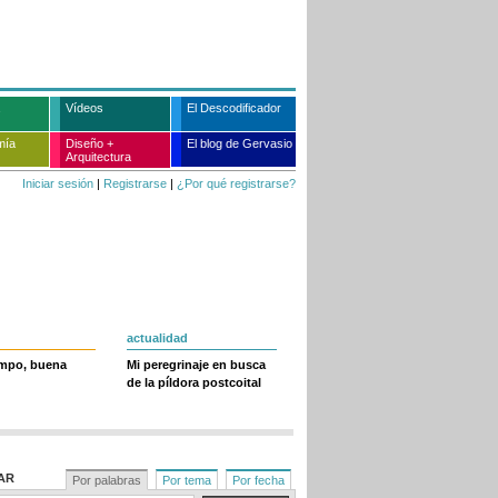
Vídeos
El Descodificador
mía
Diseño +
El blog de Gervasio
Arquitectura
Iniciar sesión
|
Registrarse
|
¿Por qué registrarse?
actualidad
empo, buena
Mi peregrinaje en busca
de la píldora postcoital
AR
Por palabras
Por tema
Por fecha