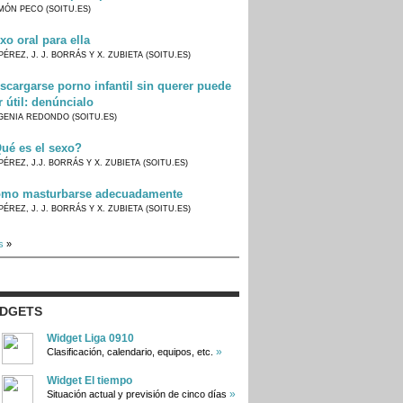
MÓN PECO (SOITU.ES)
xo oral para ella
PÉREZ, J. J. BORRÁS Y X. ZUBIETA (SOITU.ES)
scargarse porno infantil sin querer puede
r útil: denúncialo
GENIA REDONDO (SOITU.ES)
ué es el sexo?
PÉREZ, J.J. BORRÁS Y X. ZUBIETA (SOITU.ES)
mo masturbarse adecuadamente
PÉREZ, J. J. BORRÁS Y X. ZUBIETA (SOITU.ES)
s
»
IDGETS
Widget Liga 0910
»
Clasificación, calendario, equipos, etc.
Widget El tiempo
»
Situación actual y previsión de cinco días