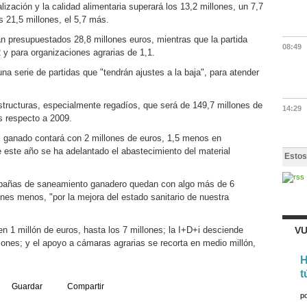
ización y la calidad alimentaria superará los 13,2 millones, un 7,7
os 21,5 millones, el 5,7 más.
án presupuestados 28,8 millones euros, mientras que la partida
08:49
 y para organizaciones agrarias de 1,1.
na serie de partidas que "tendrán ajustes a la baja", para atender
raestructuras, especialmente regadíos, que será de 149,7 millones de
14:29
s respecto a 2009.
el ganado contará con 2 millones de euros, 1,5 menos en
este año se ha adelantado el abastecimiento del material
Estos
pañas de saneamiento ganadero quedan con algo más de 6
ones menos, "por la mejora del estado sanitario de nuestra
n 1 millón de euros, hasta los 7 millones; la I+D+i desciende
VU
lones; y el apoyo a cámaras agrarias se recorta en medio millón,
H
t
Guardar
Compartir
p