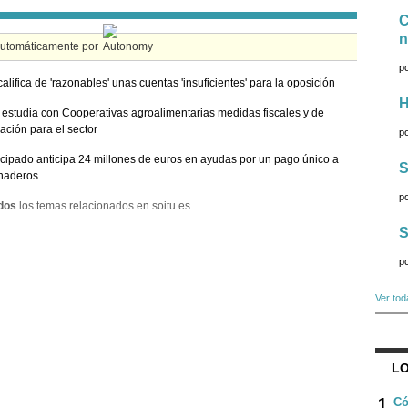
C
n
automáticamente por
p
califica de 'razonables' unas cuentas 'insuficientes' para la oposición
H
estudia con Cooperativas agroalimentarias medidas fiscales y de
iación para el sector
p
ncipado anticipa 24 millones de euros en ayudas por un pago único a
S
naderos
p
dos
los temas relacionados en soitu.es
S
p
Ver tod
LO
1
Có