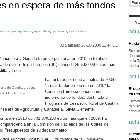
es en espera de más fondos
NU
actu
nomía
,
presupuestos
,
agricultura
,
ganadería
,
castilla león
Hasta 
Actualizado
28-10-2009 11:44
CET
Soitu.
después
Agricultura y Ganadería prevé gestionar en 2010 un total de
en la R
ra de que la Unión Europea (UE) conceda 29.632.009 euros más
mucha g
tilla y León.
actu
La Junta espera que a finales de 2009 o
"a más tardar en febrero de 2010" la
ría de Castilla y León,
El sup
Comisión Europea conceda ese
ista. EFE/Archivo
en tr
incremento de fondos, destinado al
Fuimos
Programa de Desarrollo Rural de Castilla
tren. A
nsejera de Agricultura y Ganadería, Silvia Clemente.
conclus
contará en 2010 con 31.370.230 euros más que en 2009, ha
actu
 comparecencia en la Comisión de Hacienda de las Cortes de
los Presupuestos de su departamento.
Presid
olítica Agrícola Común (PAC), los fondos de la Consejería
falten