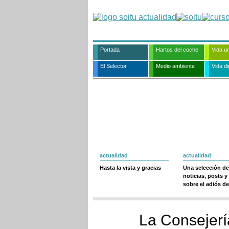
Portada
Hartos del coche
Vida u
El Selector
Medio ambiente
Vida dig
actualidad
actualidad
Hasta la vista y gracias
Una selección de
noticias, posts y
sobre el adiós de
La Consejerí