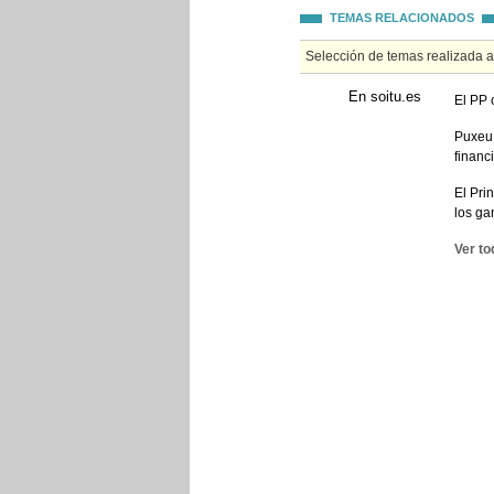
TEMAS RELACIONADOS
Selección de temas realizada 
En soitu.es
El PP 
Puxeu 
financ
El Pri
los ga
Ver to