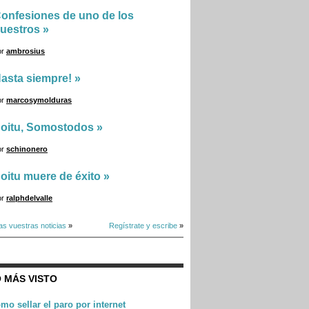
onfesiones de uno de los
uestros
»
or
ambrosius
asta siempre!
»
or
marcosymolduras
oitu, Somostodos
»
or
schinonero
oitu muere de éxito
»
or
ralphdelvalle
as vuestras noticias
»
Regístrate y escribe
»
 MÁS VISTO
mo sellar el paro por internet