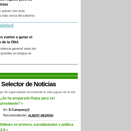
istas
s países ven esta
a más cerca del soborno.
alidad
es vuelve a ganar el
o de la ONA
xcelencia general' entre los
 grandes en lengua no
.
po de especialistas recomienda lo más jugoso de la red
¿Se ha preparado Rajoy para ser
presidente? »
En:
E-Campany@
Recomendación:
ALBERT MEDRÁN
Billetes en primera, eurodiputados y política
2.0 »