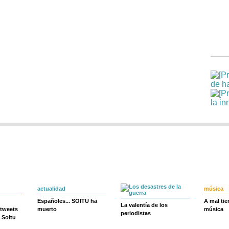
actualidad
música
Españoles... SOITU ha
A mal ti
La valentía de los
 tweets
muerto
música
periodistas
 Soitu