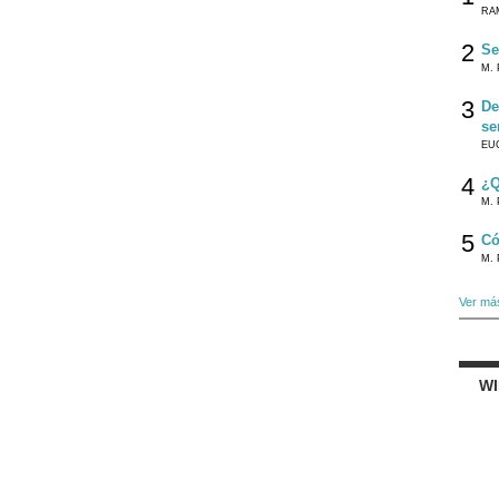
RA
2
Se
M. 
3
De
se
EU
4
¿Q
M. 
5
Có
M. 
Ver má
W