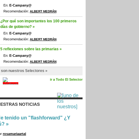
En:
E-Campany@
Recomendación:
ALBERT MEDRÁN
¿Por qué son importantes los 100 primeros
días de gobierno? »
En:
E-Campany@
Recomendación:
ALBERT MEDRÁN
5 reflexiones sobre las primarias »
En:
E-Campany@
Recomendación:
ALBERT MEDRÁN
 son nuestros Selectores »
ir a Todo El Selector
ESTRAS NOTICIAS
e tenido un "flashforward" ¿Y
ú?
»
or
rosamariaartal