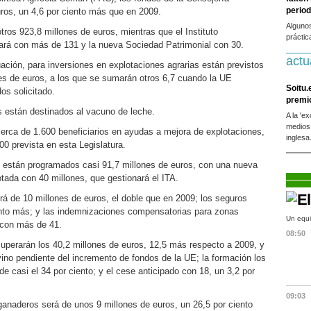
period
ros, un 4,6 por ciento más que en 2009.
Alguno
os 923,8 millones de euros, mientras que el Instituto
práctic
tará con más de 131 y la nueva Sociedad Patrimonial con 30.
actu
ación, para inversiones en explotaciones agrarias están previstos
es de euros, a los que se sumarán otros 6,7 cuando la UE
Soitu.
os solicitado.
premi
os están destinados al vacuno de leche.
A la 'e
medios
erca de 1.600 beneficiarios en ayudas a mejora de explotaciones,
inglesa
0 prevista en esta Legislatura.
a, están programados casi 91,7 millones de euros, con una nueva
dotada con 40 millones, que gestionará el ITA.
rá de 10 millones de euros, el doble que en 2009; los seguros
ento más; y las indemnizaciones compensatorias para zonas
Un equi
 con más de 41.
08:50
perarán los 40,2 millones de euros, 12,5 más respecto a 2009, y
vino pendiente del incremento de fondos de la UE; la formación los
e casi el 34 por ciento; y el cese anticipado con 18, un 3,2 por
09:03
 ganaderos será de unos 9 millones de euros, un 26,5 por ciento