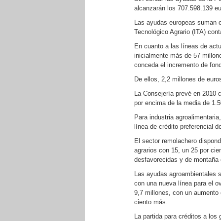
alcanzarán los 707.598.139 eu
Las ayudas europeas suman otr
Tecnológico Agrario (ITA) con
En cuanto a las líneas de actu
inicialmente más de 57 millon
conceda el incremento de fond
De ellos, 2,2 millones de eur
La Consejería prevé en 2010 c
por encima de la media de 1.50
Para industria agroalimentari
línea de crédito preferencial 
El sector remolachero dispond
agrarios con 15, un 25 por ci
desfavorecidas y de montaña
Las ayudas agroambientales su
con una nueva línea para el o
9,7 millones, con un aumento d
ciento más.
La partida para créditos a los