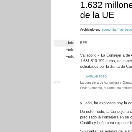
1.632 millon
de la UE
Archivado en:
economía
,
macroeco
+info
EFE
+info
Valladolid.- La Consejería de 
+info
1.631.810.199 euros, en espe
solicitados por la Junta de Cas
AMPLIAR FOTO
(EFE)
La consejera de Agricultura y Ganade
Silvia Clemente, durante una entrev
y León, ha explicado hoy la co
De este modo, la Consejería 
precisado la consejera en su
Castilla y León para exponer 
Sin contar las ayudas de la P