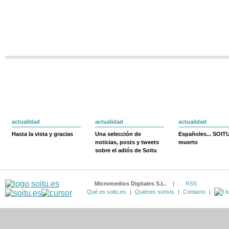
actualidad
actualidad
actualidad
Hasta la vista y gracias
Una selección de
Españoles... SOIT
noticias, posts y tweets
muerto
sobre el adiós de Soitu
Micromedios Digitales S.L.
|
RSS
Qué es soitu.es
|
Quiénes somos
|
Contacto
|