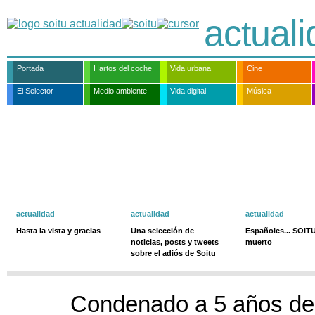
actual
Portada
Hartos del coche
Vida urbana
Cine
El Selector
Medio ambiente
Vida digital
Música
actualidad
actualidad
actualidad
Hasta la vista y gracias
Una selección de
Españoles... SOIT
noticias, posts y tweets
muerto
sobre el adiós de Soitu
Condenado a 5 años de 