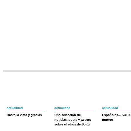
actualidad
actualidad
actualidad
Hasta la vista y gracias
Una selección de
Españoles... SOIT
noticias, posts y tweets
muerto
sobre el adiós de Soitu