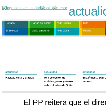
actual
Portada
Hartos del coche
Vida urbana
Cine
El Selector
Medio ambiente
Vida digital
Música
actualidad
actualidad
actualidad
Hasta la vista y gracias
Una selección de
Españoles... SOIT
noticias, posts y tweets
muerto
sobre el adiós de Soitu
El PP reitera que el dir