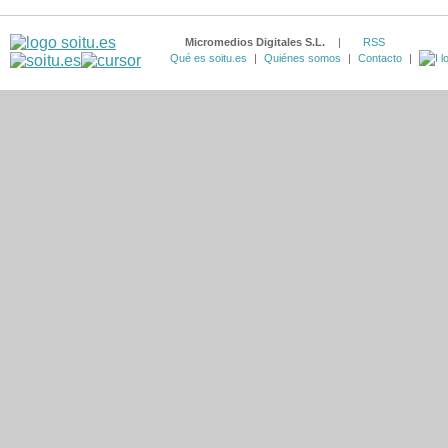
Micromedios Digitales S.L.
|
RSS
Qué es soitu.es
|
Quiénes somos
|
Contacto
|