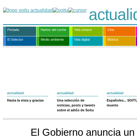
actual
Portada
Hartos del coche
Vida urbana
Cine
El Selector
Medio ambiente
Vida digital
Música
actualidad
actualidad
actualidad
Hasta la vista y gracias
Una selección de
Españoles... SOIT
noticias, posts y tweets
muerto
sobre el adiós de Soitu
El Gobierno anuncia un 