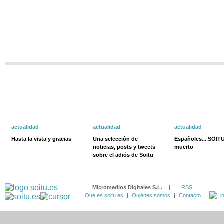
actualidad
actualidad
actualidad
Hasta la vista y gracias
Una selección de
Españoles... SOIT
noticias, posts y tweets
muerto
sobre el adiós de Soitu
Micromedios Digitales S.L.
|
RSS
Qué es soitu.es
|
Quiénes somos
|
Contacto
|