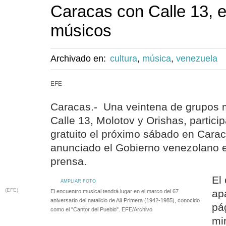
Caracas con Calle 13, e
músicos
Archivado en:
cultura
,
música
,
venezuela
EFE
Caracas.- Una veintena de grupos m
Calle 13, Molotov y Orishas, partici
gratuito el próximo sábado en Cara
anunciado el Gobierno venezolano 
prensa.
El
AMPLIAR FOTO
(EFE)
ap
El encuentro musical tendrá lugar en el marco del 67
aniversario del natalicio de Alí Primera (1942-1985), conocido
pá
como el "Cantor del Pueblo". EFE/Archivo
mi