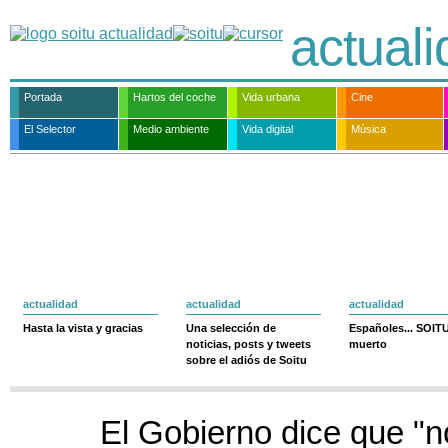
actual
Portada
Hartos del coche
Vida urbana
Cine
El Selector
Medio ambiente
Vida digital
Música
actualidad
actualidad
actualidad
Hasta la vista y gracias
Una selección de
Españoles... SOIT
noticias, posts y tweets
muerto
sobre el adiós de Soitu
El Gobierno dice que "n