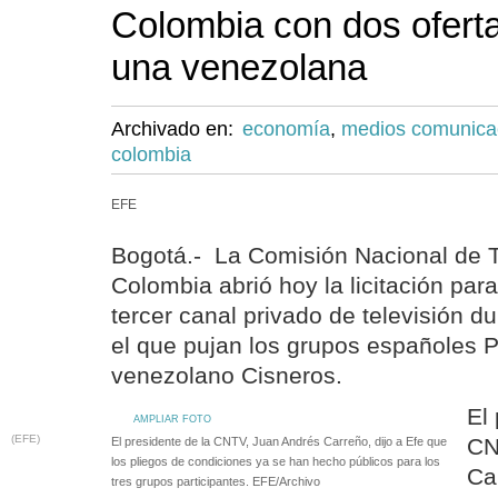
Colombia con dos ofert
una venezolana
Archivado en:
economía
,
medios comunica
colombia
EFE
Bogotá.- La Comisión Nacional de T
Colombia abrió hoy la licitación par
tercer canal privado de televisión d
el que pujan los grupos españoles Pl
venezolano Cisneros.
El
AMPLIAR FOTO
(EFE)
CN
El presidente de la CNTV, Juan Andrés Carreño, dijo a Efe que
los pliegos de condiciones ya se han hecho públicos para los
Ca
tres grupos participantes. EFE/Archivo