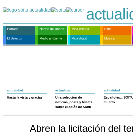
actual
Portada
Hartos del coche
Vida urbana
Cine
El Selector
Medio ambiente
Vida digital
Música
actualidad
actualidad
actualidad
Hasta la vista y gracias
Una selección de
Españoles... SOIT
noticias, posts y tweets
muerto
sobre el adiós de Soitu
Abren la licitación del t