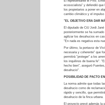
El representante el PNV, Emili
ecosocialista" y defendió que 
los propietarios a poner en alq
cambio climático y el impulso
"EL OBJETIVO ERA DAR M
El diputado de CiU Jordi Jané in
posteriormente se ha sumado e
agilizar los desahucios en caso
"En nada es negativa esta nuev
Por último, la portavoz de V
necesaria y coherente" que fom
permitirá "proteger" a los ar
los inquilinos de buena fe". 
hecho bien", aseguró Fuentes, 
desahucio".
POSIBILIDAD DE PACTO E
La norma admite que todas las 
desahucio como de reclamación
rápido y sencillo, que permitir
desahucio de la finca urbana.
El proyecto prevé además la po