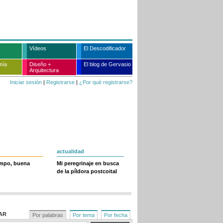
Vídeos
El Descodificador
mía
Diseño +
El blog de Gervasio
Arquitectura
Iniciar sesión
|
Registrarse
|
¿Por qué registrarse?
actualidad
empo, buena
Mi peregrinaje en busca
de la píldora postcoital
AR
Por palabras
Por tema
Por fecha