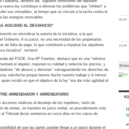
o Olabarria, lamentó las "lúgubres reflexiones del diputado
la nueva ley contribuye a eliminar los problemas que "inhiben" a
uiler sus inmuebles, al tiempo que se vincula a la lucha contra el
 a las energías renovables.
08:49
ÁS AGILIDAD AL DESAHUCIO"
sistió en reivindicar la autoría de la iniciativa, a la que
l Gobierno. A su juicio, es una necesidad de los propietarios
s de falta de pago, lo que contribuirá a impulsar los alquileres.
14:29
a iniciativa", reclamó.
ivienda del PSOE, Ana Mª Fuentes, destacó que es una "reforma
entará el alquiler, mejorará su calidad y reducirá los precios, y
Estos
rendadores "de abusos y demoras" salvaguardando los derechos de
"Estoy satisfecha porque hemos hecho nuestro trabajo y lo hemos
quien incidió en que el objetivo de la ley "era dar más agilidad al
NTRE ARRENDADOR Y ARRENDATARIO
VU
acciones relativas al desalojo de los inquilinos, tanto de
 de rentas, se tramiten en juicio verbal, un procedimiento más
H
á al Tribunal dictar sentencia en cinco días en los casos de
t
p
sibilidad de que las partes puedan llegar a un pacto durante el