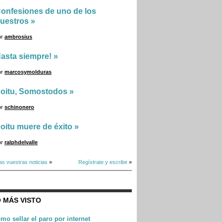
onfesiones de uno de los
uestros
»
or
ambrosius
asta siempre!
»
or
marcosymolduras
oitu, Somostodos
»
or
schinonero
oitu muere de éxito
»
or
ralphdelvalle
as vuestras noticias
»
Regístrate y escribe
»
 MÁS VISTO
mo sellar el paro por internet