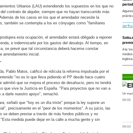
period
damientos Urbanos (LAU) extendiendo los supuestos en los que no
Alguno
a del contrato de alquiler, siempre que no hayan transcurrido más
práctic
 Además de los casos en los que el arrendador necesite la
jos, también se contempla a los ex cónyuges como "familiares
actu
produjera esta ocupación, el arrendador estará obligado a reponer
Soitu.
vienda, e indemnizarle por los gastos del desalojo. Al tiempo, en
premi
ica, se prevé que tal circunstancia deberá hacerse constar
A la 'e
 arrendamiento inicial.
medios
inglesa
"
da, Pablo Matos, calificó de ridícula la reforma impulsada por el
ntenido "no es lo que lleva pidiendo el PP desde hace cuatro
e admitió que se mejora el proceso de desahucio, pero no tendrá
pso que vive la Justicia en España. "Para proyectos que no van a
 a darle nuestro apoyo", remachó.
Un equi
08:50
ra, señaló que "hoy es un día triste" porque la ley supone un
cial", precisamente en el "peor de los momentos". A su juicio, las
ios se deben prestar a través de más fondos públicos y no
. "Esta medida puede dejar en la calle a mucha gente y sin
09:03