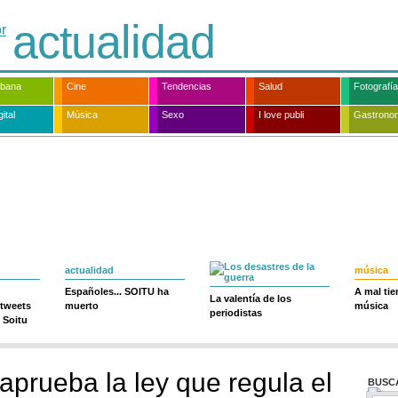
actualidad
rbana
Cine
Tendencias
Salud
Fotografía
ital
Música
Sexo
I love publi
Gastrono
actualidad
música
Españoles... SOITU ha
A mal ti
La valentía de los
 tweets
muerto
música
periodistas
 Soitu
aprueba la ley que regula el
BUSC