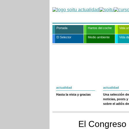
Portada
Hartos del coche
Vida u
El Selector
Medio ambiente
Vida dig
actualidad
actualidad
Hasta la vista y gracias
Una selección de
noticias, posts y
sobre el adiós de
El Congreso 