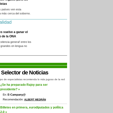
istas
s países ven esta
a más cerca del soborno.
alidad
es vuelve a ganar el
o de la ONA
xcelencia general' entre los
 grandes en lengua no
.
po de especialistas recomienda lo más jugoso de la red
¿Se ha preparado Rajoy para ser
presidente? »
En:
E-Campany@
Recomendación:
ALBERT MEDRÁN
Billetes en primera, eurodiputados y política
2.0 »