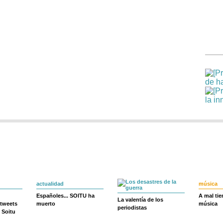
actualidad
música
Españoles... SOITU ha
A mal ti
La valentía de los
 tweets
muerto
música
periodistas
 Soitu