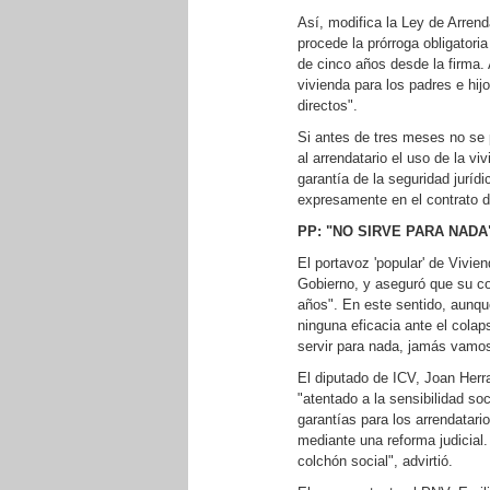
Así, modifica la Ley de Arren
procede la prórroga obligatori
de cinco años desde la firma.
vivienda para los padres e hi
directos".
Si antes de tres meses no se 
al arrendatario el uso de la vi
garantía de la seguridad juríd
expresamente en el contrato de
PP: "NO SIRVE PARA NADA
El portavoz 'popular' de Vivien
Gobierno, y aseguró que su co
años". En este sentido, aunqu
ninguna eficacia ante el cola
servir para nada, jamás vamos
El diputado de ICV, Joan Herra
"atentado a la sensibilidad so
garantías para los arrendatar
mediante una reforma judicial
colchón social", advirtió.