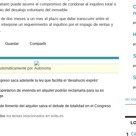
etario puede asumir el compromiso de condonar al inquilino total o
C
o del desalojo voluntario del inmueble.
n
de dos meses a un mes el plazo que debe transcurrir entre el
p
nterpone un requerimiento al inquilino por el impago de rentas y
.
H
Guardar
Compartir
p
S
p
automáticamente por
S
greso saca adelante la ley que facilita el 'desahucio exprés'
p
opietarios de vivienda en alquiler podrán reclamarla para su ex
ge
Ver tod
 de fomento del alquiler salva el debate de totalidad en el Congreso
dos
los temas relacionados en soitu.es
LO
1
Có