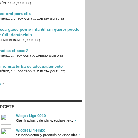
MÓN PECO (SOITU.ES)
xo oral para ella
PÉREZ, J. J. BORRÁS Y X. ZUBIETA (SOITU.ES)
scargarse porno infantil sin querer puede
r útil: denúncialo
GENIA REDONDO (SOITU.ES)
ué es el sexo?
PÉREZ, J.J. BORRÁS Y X. ZUBIETA (SOITU.ES)
mo masturbarse adecuadamente
PÉREZ, J. J. BORRÁS Y X. ZUBIETA (SOITU.ES)
s
»
IDGETS
Widget Liga 0910
»
Clasificación, calendario, equipos, etc.
Widget El tiempo
»
Situación actual y previsión de cinco días