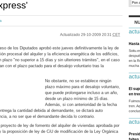
xpress'
a
NU
actu
Actualizado
29-10-2009 20:31
CET
Hasta 
o de los Diputados aprobó este jueves definitivamente la ley de
Soitu.
n procesal del alquiler y la eficiencia energética de los edificios,
después
 plazo "no superior a 15 días y sin ulteriores trámites", en el caso
en la R
an con el plazo pactado para el desalojo voluntario tras la
mucha g
actu
No obstante, no se establece ningún
plazo máximo para el desalojo voluntario,
El sup
que puede prolongarse incluso a un año,
en tr
desde un plazo mínimo de 15 días.
Fuimos
Además, si con anterioridad de la fecha
tren. A
entrega la cantidad debida al demandante, se dictará auto
conclus
cia, a no ser que el demandante decida lo contrario.
actu
l proyecto de ley de fomento del alquiler de viviendas aprobada por
y la proposición de ley de CiU de modificación de la Ley Orgánica
Presid
falten