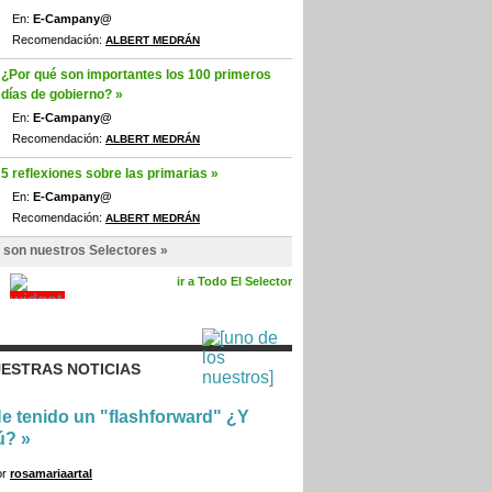
En:
E-Campany@
Recomendación:
ALBERT MEDRÁN
¿Por qué son importantes los 100 primeros
días de gobierno? »
En:
E-Campany@
Recomendación:
ALBERT MEDRÁN
5 reflexiones sobre las primarias »
En:
E-Campany@
Recomendación:
ALBERT MEDRÁN
 son nuestros Selectores »
ir a Todo El Selector
ESTRAS NOTICIAS
e tenido un "flashforward" ¿Y
ú?
»
or
rosamariaartal