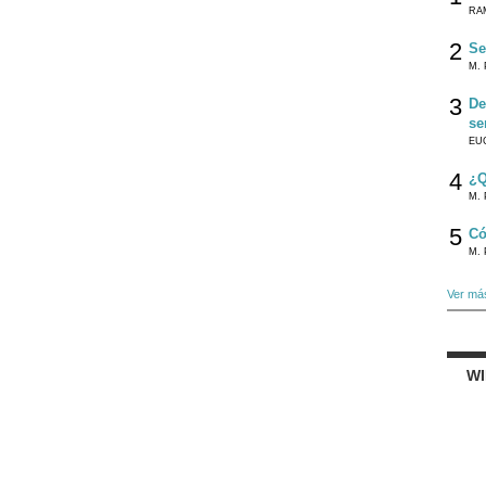
RA
2
Se
M. 
3
De
se
EU
4
¿Q
M. 
5
Có
M. 
Ver má
W