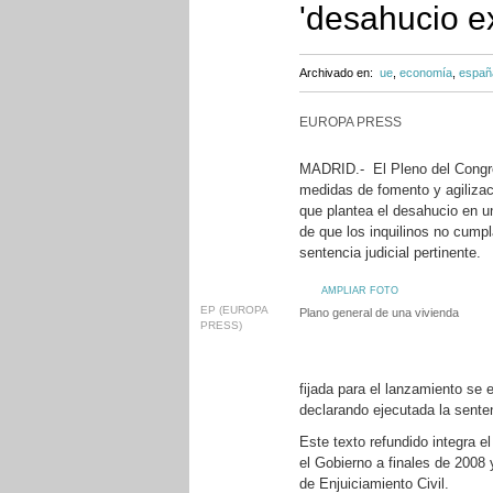
'desahucio e
Archivado en:
ue
,
economía
,
españ
EUROPA PRESS
MADRID.- El Pleno del Congres
medidas de fomento y agilizació
que plantea el desahucio en un
de que los inquilinos no cumpl
sentencia judicial pertinente.
AMPLIAR FOTO
EP (EUROPA
Plano general de una vivienda
PRESS)
fijada para el lanzamiento se 
declarando ejecutada la senten
Este texto refundido integra e
el Gobierno a finales de 2008 
de Enjuiciamiento Civil.