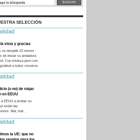
ESTRA SELECCIÓN
alidad
la vista y gracias
es se despide 22 meses
 de iniciar su andadura
ed. Con tristeza pero con
ratitud a todos vosotros.
alidad
licio (o no) de viajar
en en EEUU
 a EEUU a probar su
quí están las
iones. Mal, mal...
alidad
imos la UE: que no
 los regalos para los