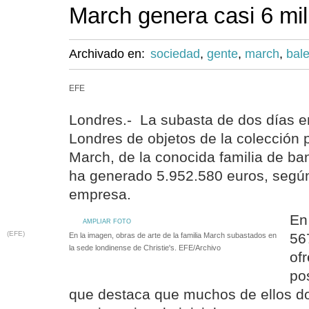
March genera casi 6 mi
Archivado en:
sociedad
,
gente
,
march
,
bal
EFE
Londres.- La subasta de dos días en
Londres de objetos de la colección
March, de la conocida familia de ba
ha generado 5.952.580 euros, segú
empresa.
En
AMPLIAR FOTO
(EFE)
56
En la imagen, obras de arte de la familia March subastados en
la sede londinense de Christie's. EFE/Archivo
of
pos
que destaca que muchos de ellos do