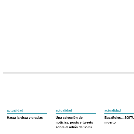
actualidad
actualidad
actualidad
Hasta la vista y gracias
Una selección de
Españoles... SOIT
noticias, posts y tweets
muerto
sobre el adiós de Soitu