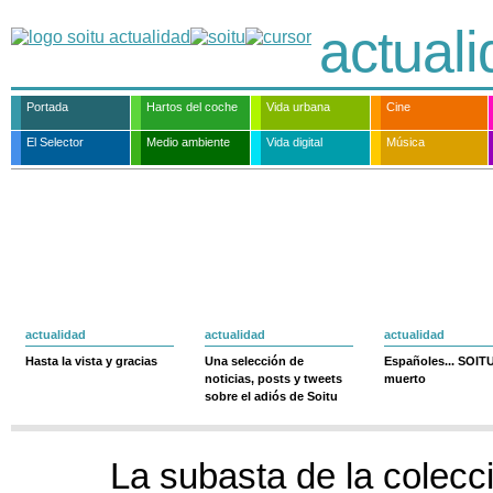
actual
Portada
Hartos del coche
Vida urbana
Cine
El Selector
Medio ambiente
Vida digital
Música
actualidad
actualidad
actualidad
Hasta la vista y gracias
Una selección de
Españoles... SOIT
noticias, posts y tweets
muerto
sobre el adiós de Soitu
La subasta de la colec