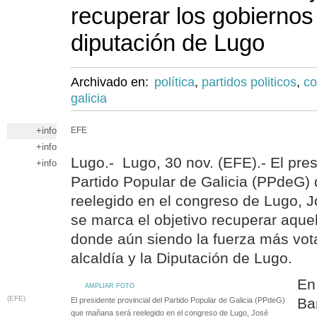
recuperar los gobiernos
diputación de Lugo
Archivado en:
política
,
partidos politicos
,
co
galicia
+info
EFE
+info
Lugo.- Lugo, 30 nov. (EFE).- El pres
+info
Partido Popular de Galicia (PPdeG
reelegido en el congreso de Lugo, J
se marca el objetivo recuperar aque
donde aún siendo la fuerza más vota
alcaldía y la Diputación de Lugo.
En
AMPLIAR FOTO
(EFE)
Ba
El presidente provincial del Partido Popular de Galicia (PPdeG)
que mañana será reelegido en el congreso de Lugo, José