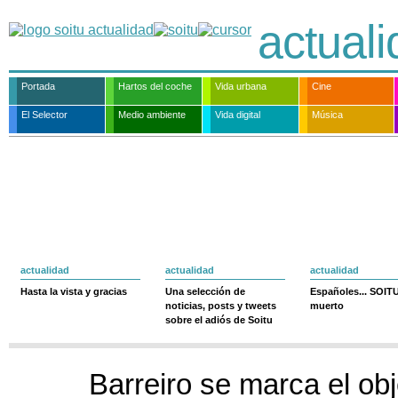
actual
Portada
Hartos del coche
Vida urbana
Cine
El Selector
Medio ambiente
Vida digital
Música
actualidad
actualidad
actualidad
Hasta la vista y gracias
Una selección de
Españoles... SOIT
noticias, posts y tweets
muerto
sobre el adiós de Soitu
Barreiro se marca el obj