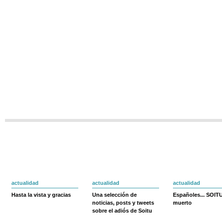
actualidad
actualidad
actualidad
Hasta la vista y gracias
Una selección de
Españoles... SOIT
noticias, posts y tweets
muerto
sobre el adiós de Soitu