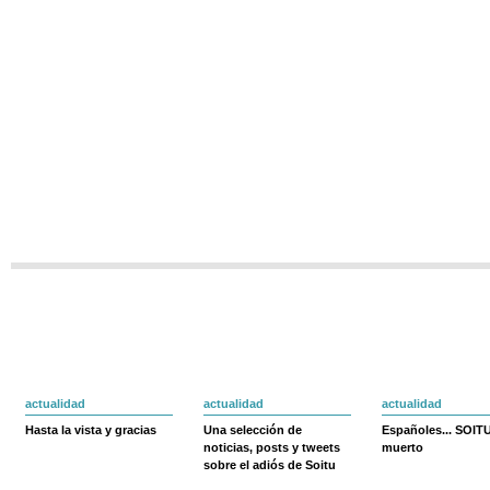
actualidad
actualidad
actualidad
Hasta la vista y gracias
Una selección de
Españoles... SOIT
noticias, posts y tweets
muerto
sobre el adiós de Soitu