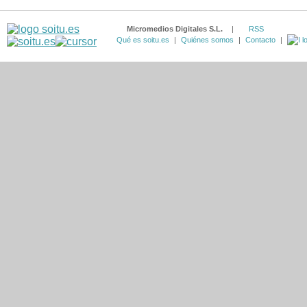
Micromedios Digitales S.L.
|
RSS
Qué es soitu.es
|
Quiénes somos
|
Contacto
|