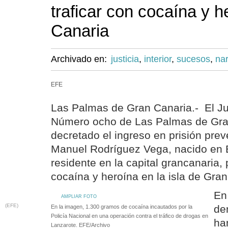
traficar con cocaína y 
Canaria
Archivado en:
justicia
,
interior
,
sucesos
,
nar
EFE
Las Palmas de Gran Canaria.- El Ju
Número ocho de Las Palmas de Gra
decretado el ingreso en prisión pre
Manuel Rodríguez Vega, nacido en 
residente en la capital grancanaria, 
cocaína y heroína en la isla de Gran
En
AMPLIAR FOTO
(EFE)
de
En la imagen, 1.300 gramos de cocaína incautados por la
Policía Nacional en una operación contra el tráfico de drogas en
ha
Lanzarote. EFE/Archivo