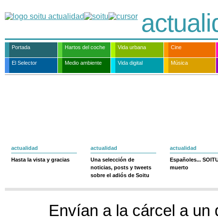
actual
Portada
Hartos del coche
Vida urbana
Cine
El Selector
Medio ambiente
Vida digital
Música
actualidad
actualidad
actualidad
Hasta la vista y gracias
Una selección de
Españoles... SOIT
noticias, posts y tweets
muerto
sobre el adiós de Soitu
Envían a la cárcel a un 