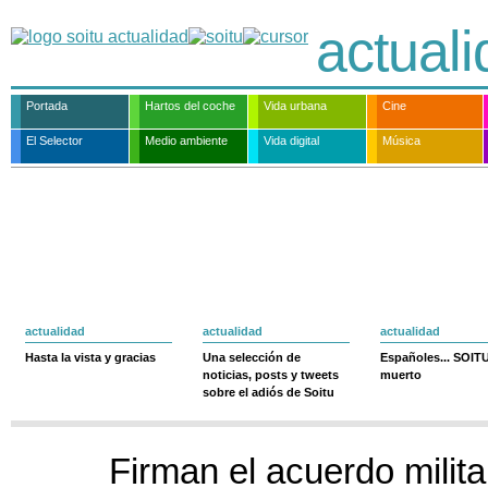
actual
Portada
Hartos del coche
Vida urbana
Cine
El Selector
Medio ambiente
Vida digital
Música
actualidad
actualidad
actualidad
Hasta la vista y gracias
Una selección de
Españoles... SOIT
noticias, posts y tweets
muerto
sobre el adiós de Soitu
Firman el acuerdo milita