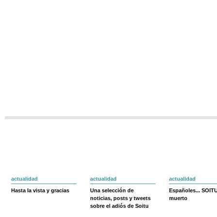
actualidad
actualidad
actualidad
Hasta la vista y gracias
Una selección de
Españoles... SOIT
noticias, posts y tweets
muerto
sobre el adiós de Soitu