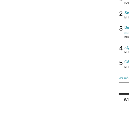
RA
2
Se
M. 
3
De
se
EU
4
¿Q
M. 
5
Có
M. 
Ver má
W