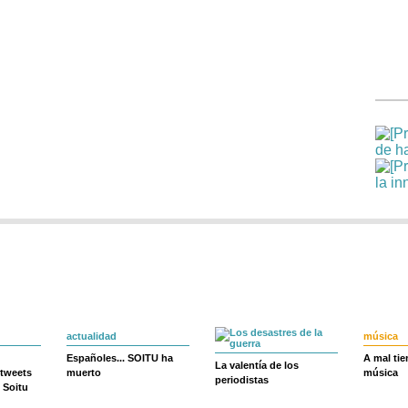
actualidad
música
Españoles... SOITU ha
A mal ti
La valentía de los
 tweets
muerto
música
periodistas
 Soitu