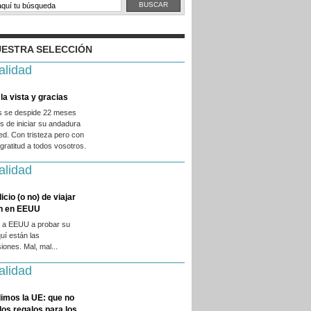
ESTRA SELECCIÓN
alidad
la vista y gracias
es se despide 22 meses
 de iniciar su andadura
ed. Con tristeza pero con
ratitud a todos vosotros.
alidad
licio (o no) de viajar
en en EEUU
 a EEUU a probar su
quí están las
iones. Mal, mal...
alidad
imos la UE: que no
 los regalos para los