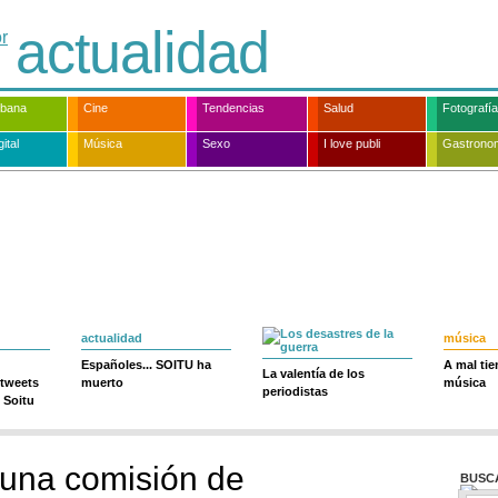
actualidad
rbana
Cine
Tendencias
Salud
Fotografía
ital
Música
Sexo
I love publi
Gastrono
actualidad
música
Españoles... SOITU ha
A mal ti
La valentía de los
 tweets
muerto
música
periodistas
 Soitu
 una comisión de
BUSC