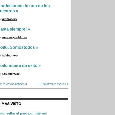
onfesiones de uno de los
uestros
»
or
ambrosius
asta siempre!
»
or
marcosymolduras
oitu, Somostodos
»
or
schinonero
oitu muere de éxito
»
or
ralphdelvalle
as vuestras noticias
»
Regístrate y escribe
»
 MÁS VISTO
mo sellar el paro por internet