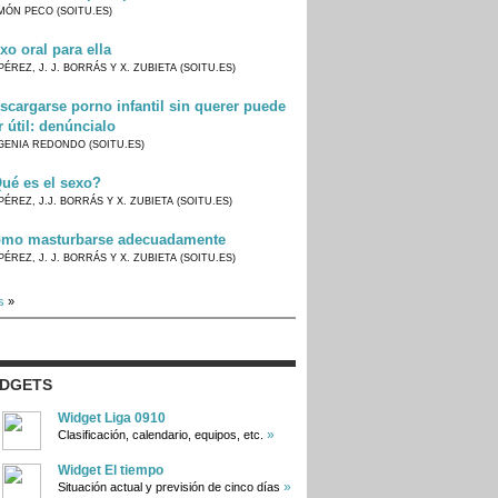
MÓN PECO (SOITU.ES)
xo oral para ella
PÉREZ, J. J. BORRÁS Y X. ZUBIETA (SOITU.ES)
scargarse porno infantil sin querer puede
r útil: denúncialo
GENIA REDONDO (SOITU.ES)
ué es el sexo?
PÉREZ, J.J. BORRÁS Y X. ZUBIETA (SOITU.ES)
mo masturbarse adecuadamente
PÉREZ, J. J. BORRÁS Y X. ZUBIETA (SOITU.ES)
s
»
IDGETS
Widget Liga 0910
»
Clasificación, calendario, equipos, etc.
Widget El tiempo
»
Situación actual y previsión de cinco días