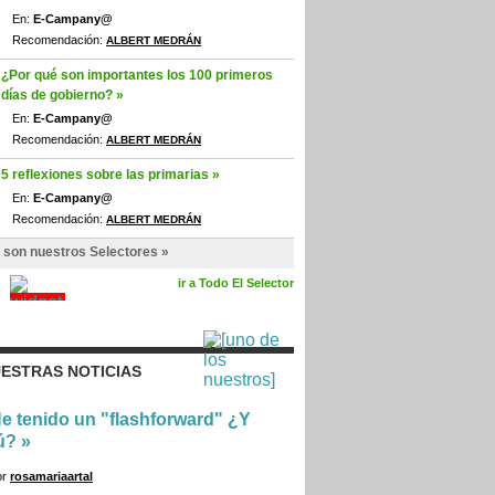
En:
E-Campany@
Recomendación:
ALBERT MEDRÁN
¿Por qué son importantes los 100 primeros
días de gobierno? »
En:
E-Campany@
Recomendación:
ALBERT MEDRÁN
5 reflexiones sobre las primarias »
En:
E-Campany@
Recomendación:
ALBERT MEDRÁN
 son nuestros Selectores »
ir a Todo El Selector
ESTRAS NOTICIAS
e tenido un "flashforward" ¿Y
ú?
»
or
rosamariaartal