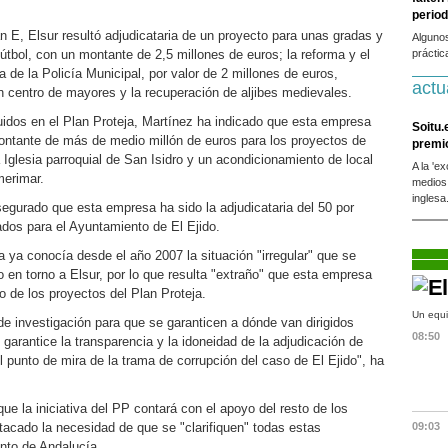
period
n E, Elsur resultó adjudicataria de un proyecto para unas gradas y
Alguno
útbol, con un montante de 2,5 millones de euros; la reforma y el
práctic
a de la Policía Municipal, por valor de 2 millones de euros,
actu
 centro de mayores y la recuperación de aljibes medievales.
uidos en el Plan Proteja, Martínez ha indicado que esta empresa
Soitu.
montante de más de medio millón de euros para los proyectos de
premi
 Iglesia parroquial de San Isidro y un acondicionamiento de local
A la 'e
merimar.
medios
inglesa
segurado que esta empresa ha sido la adjudicataria del 50 por
ados para el Ayuntamiento de El Ejido.
a ya conocía desde el año 2007 la situación "irregular" que se
 en torno a Elsur, por lo que resulta "extraño" que esta empresa
o de los proyectos del Plan Proteja.
Un equi
e investigación para que se garanticen a dónde van dirigidos
08:50
garantice la transparencia y la idoneidad de la adjudicación de
 punto de mira de la trama de corrupción del caso de El Ejido", ha
ue la iniciativa del PP contará con el apoyo del resto de los
tacado la necesidad de que se "clarifiquen" todas estas
09:03
nto de Andalucía.