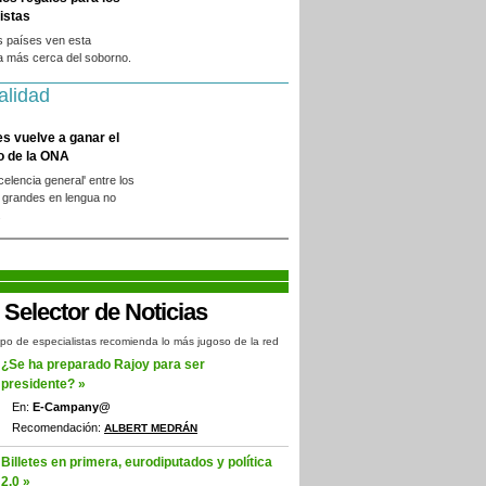
istas
s países ven esta
a más cerca del soborno.
alidad
es vuelve a ganar el
o de la ONA
xcelencia general' entre los
 grandes en lengua no
.
po de especialistas recomienda lo más jugoso de la red
¿Se ha preparado Rajoy para ser
presidente? »
En:
E-Campany@
Recomendación:
ALBERT MEDRÁN
Billetes en primera, eurodiputados y política
2.0 »