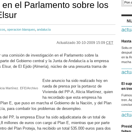
n en el Parlamento sobre los
Elsur
NU
actu
icos
,
operacion blanqueo
,
andalucía
Hasta 
Actualizado
30-10-2009 15:09
CET
Soitu.
después
ar una comisión de investigación en el Parlamento sobre la
en la R
parte del Gobierno central y la Junta de Andalucía a la empresa
mucha g
 Elsur, de El Ejido (Almería), núcleo de una presunta trama de
actu
Este anuncio ha sido realizado hoy en
El sup
rueda de prensa por la portavoz de
licia Martínez. EFE/Archivo
en tr
Vivienda del PP-A, Alicia Martínez, quien
Fuimos
ha recordado que esta empresa ha
tren. A
l Plan E, que puso en marcha el Gobierno de la Nación, y del Plan
conclus
ucía, para combatir los problemas de desempleo.
actu
 del PP, la empresa Elsur ha sido adjudicataria de un total de
,8 millones de euros con cargo al Plan E, mientras que por parte
Presid
ntro del Plan Proteja, ha recibido un total 535.000 euros para dos
falten