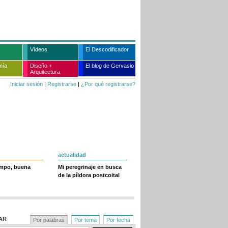
Vídeos
El Descodificador
mía
Diseño +
El blog de Gervasio
Arquitectura
Iniciar sesión
|
Registrarse
|
¿Por qué registrarse?
actualidad
empo, buena
Mi peregrinaje en busca
de la píldora postcoital
AR
Por palabras
Por tema
Por fecha