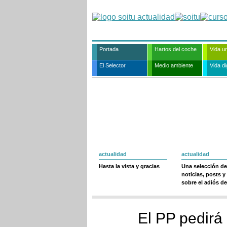
Portada
Hartos del coche
Vida u
El Selector
Medio ambiente
Vida dig
actualidad
actualidad
Hasta la vista y gracias
Una selección de
noticias, posts y
sobre el adiós de
El PP pedirá