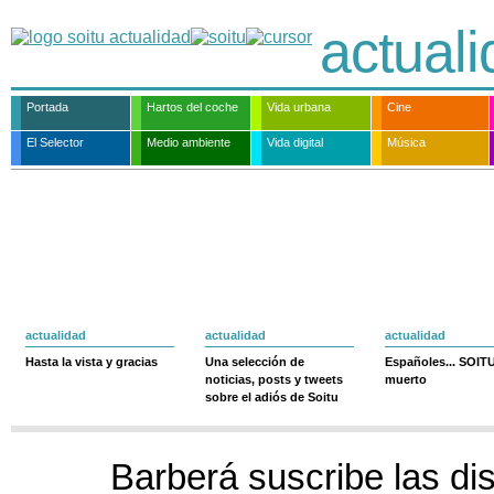
actual
Portada
Hartos del coche
Vida urbana
Cine
El Selector
Medio ambiente
Vida digital
Música
actualidad
actualidad
actualidad
Hasta la vista y gracias
Una selección de
Españoles... SOIT
noticias, posts y tweets
muerto
sobre el adiós de Soitu
Barberá suscribe las di