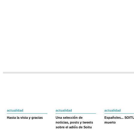
actualidad
actualidad
actualidad
Hasta la vista y gracias
Una selección de
Españoles... SOIT
noticias, posts y tweets
muerto
sobre el adiós de Soitu