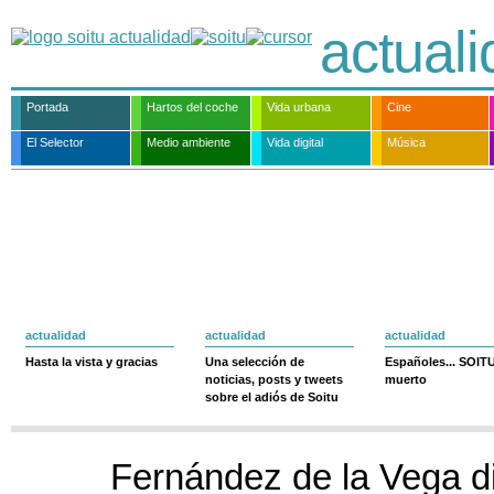
actual
Portada
Hartos del coche
Vida urbana
Cine
El Selector
Medio ambiente
Vida digital
Música
actualidad
actualidad
actualidad
Hasta la vista y gracias
Una selección de
Españoles... SOIT
noticias, posts y tweets
muerto
sobre el adiós de Soitu
Fernández de la Vega d