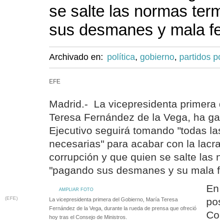
se salte las normas te
sus desmanes y mala f
Archivado en:
política
,
gobierno
,
partidos po
EFE
Madrid.- La vicepresidenta primera 
Teresa Fernández de la Vega, ha ga
Ejecutivo seguirá tomando "todas l
necesarias" para acabar con la lacra
corrupción y que quien se salte las
"pagando sus desmanes y su mala f
En
AMPLIAR FOTO
(EFE)
pos
La vicepresidenta primera del Gobierno, María Teresa
Fernández de la Vega, durante la rueda de prensa que ofreció
Co
hoy tras el Consejo de Ministros.