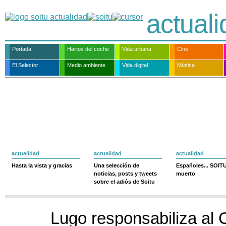
actual
Portada
Hartos del coche
Vida urbana
Cine
El Selector
Medio ambiente
Vida digital
Música
actualidad
actualidad
actualidad
Hasta la vista y gracias
Una selección de
Españoles... SOIT
noticias, posts y tweets
muerto
sobre el adiós de Soitu
Lugo responsabiliza al 