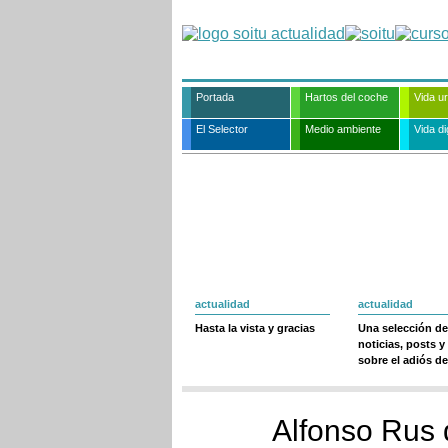
Portada
Hartos del coche
Vida u
El Selector
Medio ambiente
Vida dig
actualidad
actualidad
Hasta la vista y gracias
Una selección de
noticias, posts y
sobre el adiós de
Alfonso Rus 