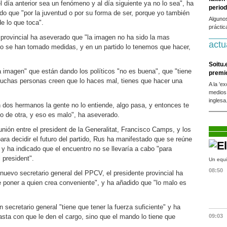
 día anterior sea un fenómeno y al día siguiente ya no lo sea", ha
period
do que "por la juventud o por su forma de ser, porque yo también
Alguno
e lo que toca".
práctic
e provincial ha aseverado que "la imagen no ha sido la mas
actu
so se han tomado medidas, y en un partido lo tenemos que hacer,
Soitu.
imagen" que están dando los políticos "no es buena", que "tiene
premi
muchas personas creen que lo haces mal, tienes que hacer una
A la 'e
medios
inglesa
n dos hermanos la gente no lo entiende, algo pasa, y entonces te
 o de otra, y eso es malo", ha aseverado.
nión entre el president de la Generalitat, Francisco Camps, y los
para decidir el futuro del partido, Rus ha manifestado que se reúne
y ha indicado que el encuentro no se llevaría a cabo "para
l president".
Un equi
08:50
nuevo secretario general del PPCV, el presidente provincial ha
oner a quien crea conveniente", y ha añadido que "lo malo es
secretario general "tiene que tener la fuerza suficiente" y ha
asta con que le den el cargo, sino que el mando lo tiene que
09:03