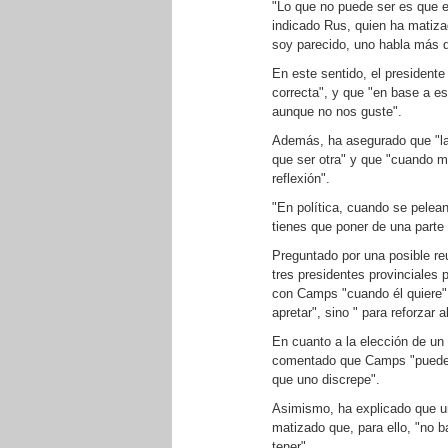
"Lo que no puede ser es que el
indicado Rus, quien ha matiza
soy parecido, uno habla más d
En este sentido, el president
correcta", y que "en base a e
aunque no nos guste".
Además, ha asegurado que "la 
que ser otra" y que "cuando 
reflexión".
"En política, cuando se pelea
tienes que poner de una parte
Preguntado por una posible reu
tres presidentes provinciales 
con Camps "cuando él quiere" 
apretar", sino " para reforzar a
En cuanto a la elección de un 
comentado que Camps "puede p
que uno discrepe".
Asimismo, ha explicado que un 
matizado que, para ello, "no b
tener".