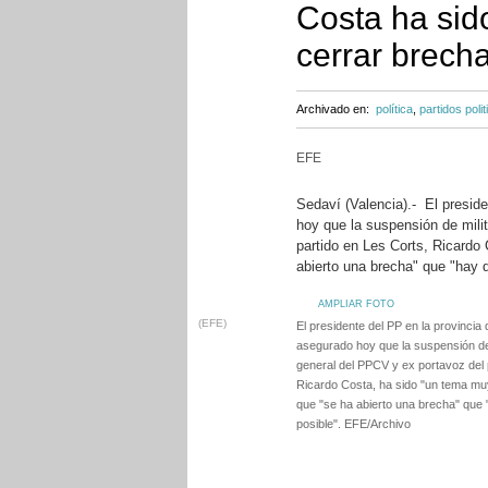
Costa ha sid
cerrar brech
Archivado en:
política
,
partidos polit
EFE
Sedaví (Valencia).- El presid
hoy que la suspensión de mili
partido en Les Corts, Ricardo
abierto una brecha" que "hay q
AMPLIAR FOTO
(EFE)
El presidente del PP en la provincia
asegurado hoy que la suspensión de 
general del PPCV y ex portavoz del 
Ricardo Costa, ha sido "un tema mu
que "se ha abierto una brecha" que 
posible". EFE/Archivo