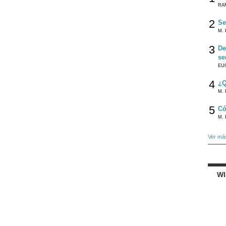
RA
2
Se
M. 
3
De
se
EU
4
¿Q
M. 
5
Có
M. 
Ver má
W