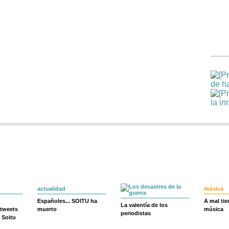
actualidad
música
Españoles... SOITU ha
A mal ti
La valentía de los
 tweets
muerto
música
periodistas
 Soitu