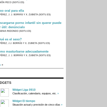
MÓN PECO (SOITU.ES)
xo oral para ella
PÉREZ, J. J. BORRÁS Y X. ZUBIETA (SOITU.ES)
scargarse porno infantil sin querer puede
r útil: denúncialo
GENIA REDONDO (SOITU.ES)
ué es el sexo?
PÉREZ, J.J. BORRÁS Y X. ZUBIETA (SOITU.ES)
mo masturbarse adecuadamente
PÉREZ, J. J. BORRÁS Y X. ZUBIETA (SOITU.ES)
s
»
IDGETS
Widget Liga 0910
»
Clasificación, calendario, equipos, etc.
Widget El tiempo
»
Situación actual y previsión de cinco días