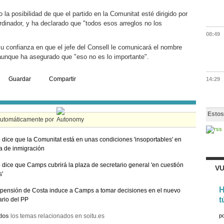
la posibilidad de que el partido en la Comunitat esté dirigido por
rdinador, y ha declarado que "todos esos arreglos no los
08:49
u confianza en que el jefe del Consell le comunicará el nombre
 aunque ha asegurado que "eso no es lo importante".
Guardar
Compartir
14:29
Estos
automáticamente por
 dice que la Comunitat está en unas condiciones 'insoportables' en
a de inmigración
 dice que Camps cubrirá la plaza de secretario general 'en cuestión
VU
s'
H
pensión de Costa induce a Camps a tomar decisiones en el nuevo
t
rio del PP
dos
los temas relacionados en soitu.es
p