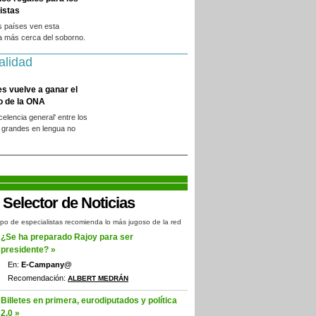
istas
s países ven esta
a más cerca del soborno.
alidad
es vuelve a ganar el
o de la ONA
xcelencia general' entre los
 grandes en lengua no
.
po de especialistas recomienda lo más jugoso de la red
¿Se ha preparado Rajoy para ser
presidente? »
En:
E-Campany@
Recomendación:
ALBERT MEDRÁN
Billetes en primera, eurodiputados y política
2.0 »