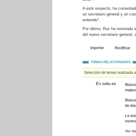
A este respecto, ha comentado 
un secretario general y un coo
entiendo".
Por último, Rus ha mostrado s
del nuevo secretario general,
Imprimir
Rectificar
TEMAS RELACIONADOS
Selección de temas realizada 
En soitu.es
Blasco
materi
Blasco
de día
La sus
escena
Ver to