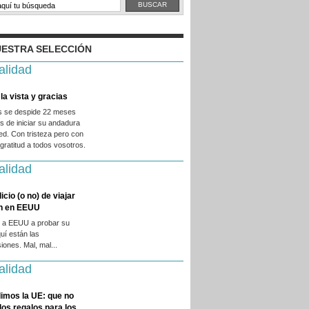
ESTRA SELECCIÓN
alidad
la vista y gracias
es se despide 22 meses
 de iniciar su andadura
ed. Con tristeza pero con
ratitud a todos vosotros.
alidad
licio (o no) de viajar
en en EEUU
 a EEUU a probar su
quí están las
iones. Mal, mal...
alidad
imos la UE: que no
 los regalos para los