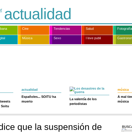
actualidad
rbana
Cine
Tendencias
Salud
Fotografía
ital
Música
Sexo
I love publi
Gastrono
actualidad
música
Españoles... SOITU ha
A mal ti
La valentía de los
 tweets
muerto
música
periodistas
 Soitu
dice que la suspensión de
BUSC