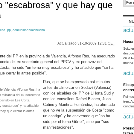
o "escabrosa" y que hay que
a
NU
actu
icos
,
pp
,
comunidad valenciana
Hasta 
Actualizado
31-10-2009 12:31
CET
Soitu.
después
ente del PP en la provincia de Valencia, Alfonso Rus, ha asegurado
en la R
tancia del ex secretario general del PPCV y ex portavoz del
mucha g
 Costa, ha sido "un tema muy escabroso" y ha añadido que "se ha
actu
ue cerrar lo antes posible".
Rus, que se ha expresado así minutos
El sup
antes de almorzar en Sedaví (Valencia)
 de Valencia, Alfonso Rus, ha
en tr
con los alcaldes del PP de L'Horta Sud y
militancia del ex secretario
Fuimos
con los consellers Rafael Blasco, Juan
partido en Les Corts,
tren. A
Cotino y Maritina Hernández, ha afirmado
y escabroso" y ha añadido
conclus
que no ve la suspensión de Costa "como
"hay que cerrar lo antes
un castigo" y ha aseverado que "no ha
actu
sido por el tema Gürtel", sino por "sus
manifestaciones".
Presid
falten