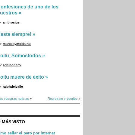
onfesiones de uno de los
uestros
»
or
ambrosius
asta siempre!
»
or
marcosymolduras
oitu, Somostodos
»
or
schinonero
oitu muere de éxito
»
or
ralphdelvalle
as vuestras noticias
»
Regístrate y escribe
»
 MÁS VISTO
mo sellar el paro por internet