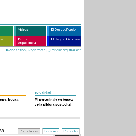
Vídeos
El Descodificador
mía
Diseño +
El blog de Gervasio
Arquitectura
Iniciar sesión
|
Registrarse
|
¿Por qué registrarse?
actualidad
empo, buena
Mi peregrinaje en busca
de la píldora postcoital
AR
Por palabras
Por tema
Por fecha