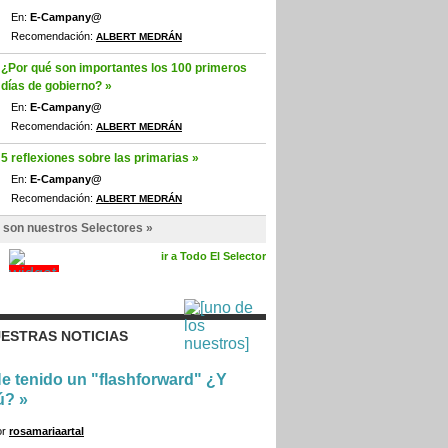
En:
E-Campany@
Recomendación:
ALBERT MEDRÁN
¿Por qué son importantes los 100 primeros
días de gobierno? »
En:
E-Campany@
Recomendación:
ALBERT MEDRÁN
5 reflexiones sobre las primarias »
En:
E-Campany@
Recomendación:
ALBERT MEDRÁN
 son nuestros Selectores »
ir a Todo El Selector
ESTRAS NOTICIAS
e tenido un "flashforward" ¿Y
ú?
»
or
rosamariaartal