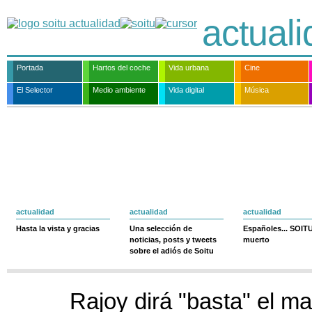
actual
Portada
Hartos del coche
Vida urbana
Cine
El Selector
Medio ambiente
Vida digital
Música
actualidad
actualidad
actualidad
Hasta la vista y gracias
Una selección de
Españoles... SOIT
noticias, posts y tweets
muerto
sobre el adiós de Soitu
Rajoy dirá "basta" el m