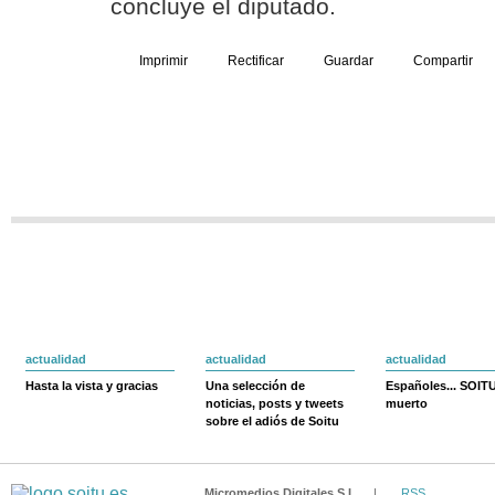
concluye el diputado.
Imprimir
Rectificar
Guardar
Compartir
actualidad
actualidad
actualidad
Hasta la vista y gracias
Una selección de
Españoles... SOIT
noticias, posts y tweets
muerto
sobre el adiós de Soitu
Micromedios Digitales S.L.
|
RSS