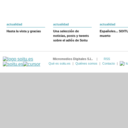
actualidad
actualidad
actualidad
Hasta la vista y gracias
Una selección de
Españoles... SOIT
noticias, posts y tweets
muerto
sobre el adiós de Soitu
Micromedios Digitales S.L.
|
RSS
Qué es soitu.es
|
Quiénes somos
|
Contacto
|