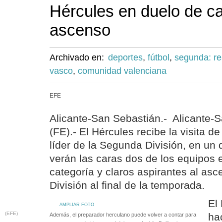
Hércules en duelo de ca
ascenso
Archivado en:
deportes
,
fútbol
,
segunda: re
vasco
,
comunidad valenciana
EFE
Alicante-San Sebastián.- Alicante-S
(FE).- El Hércules recibe la visita d
líder de la Segunda División, en un 
verán las caras dos de los equipos 
categoría y claros aspirantes al as
División al final de la temporada.
El
AMPLIAR FOTO
(EFE)
ha
Además, el preparador herculano puede volver a contar para