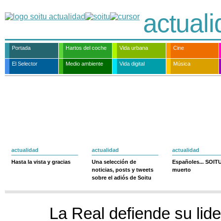
actual
Portada
Hartos del coche
Vida urbana
Cine
El Selector
Medio ambiente
Vida digital
Música
actualidad
actualidad
actualidad
Hasta la vista y gracias
Una selección de
Españoles... SOIT
noticias, posts y tweets
muerto
sobre el adiós de Soitu
La Real defiende su lide