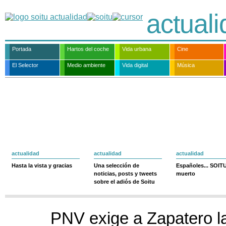
actual
Portada
Hartos del coche
Vida urbana
Cine
El Selector
Medio ambiente
Vida digital
Música
actualidad
actualidad
actualidad
Hasta la vista y gracias
Una selección de
Españoles... SOIT
noticias, posts y tweets
muerto
sobre el adiós de Soitu
PNV exige a Zapatero l