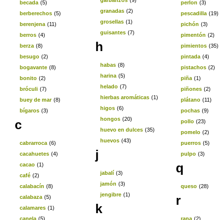
garbanzos
(9)
becada
(5)
perlon
(3)
granadas
(2)
berberechos
(5)
pescadilla
(19)
grosellas
(1)
berenjena
(11)
pichón
(3)
guisantes
(7)
berros
(4)
pimentón
(2)
h
berza
(8)
pimientos
(35)
besugo
(2)
pintada
(4)
habas
(8)
bogavante
(8)
pistachos
(2)
harina
(5)
bonito
(2)
piña
(1)
helado
(7)
bróculi
(7)
piñones
(2)
hierbas aromáticas
(1)
buey de mar
(8)
plátano
(11)
higos
(6)
bígaros
(3)
pochas
(9)
hongos
(20)
c
pollo
(23)
huevo en dulces
(35)
pomelo
(2)
huevos
(43)
cabrarroca
(6)
puerros
(5)
j
cacahuetes
(4)
pulpo
(3)
q
cacao
(1)
jabalí
(3)
café
(2)
jamón
(3)
calabacín
(8)
queso
(28)
jengibre
(1)
r
calabaza
(5)
k
calamares
(1)
canela
(5)
rana
(2)