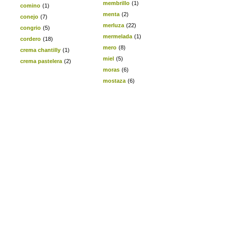
membrillo
(1)
comino
(1)
menta
(2)
conejo
(7)
merluza
(22)
congrio
(5)
mermelada
(1)
cordero
(18)
mero
(8)
crema chantilly
(1)
miel
(5)
crema pastelera
(2)
moras
(6)
mostaza
(6)