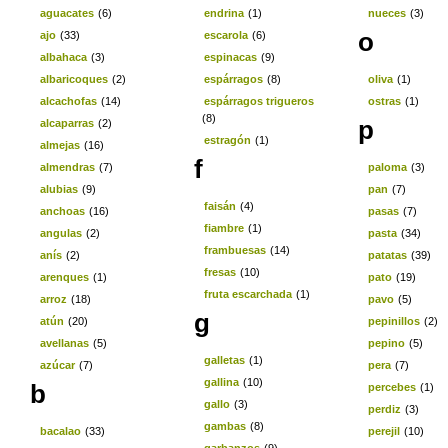
aguacates
(6)
endrina
(1)
nueces
(3)
o
ajo
(33)
escarola
(6)
albahaca
(3)
espinacas
(9)
albaricoques
(2)
espárragos
(8)
oliva
(1)
alcachofas
(14)
espárragos trigueros
ostras
(1)
(8)
p
alcaparras
(2)
estragón
(1)
almejas
(16)
f
almendras
(7)
paloma
(3)
alubias
(9)
pan
(7)
faisán
(4)
anchoas
(16)
pasas
(7)
fiambre
(1)
angulas
(2)
pasta
(34)
frambuesas
(14)
anís
(2)
patatas
(39)
fresas
(10)
arenques
(1)
pato
(19)
fruta escarchada
(1)
arroz
(18)
pavo
(5)
g
atún
(20)
pepinillos
(2)
avellanas
(5)
pepino
(5)
galletas
(1)
azúcar
(7)
pera
(7)
gallina
(10)
b
percebes
(1)
gallo
(3)
perdiz
(3)
gambas
(8)
bacalao
(33)
perejil
(10)