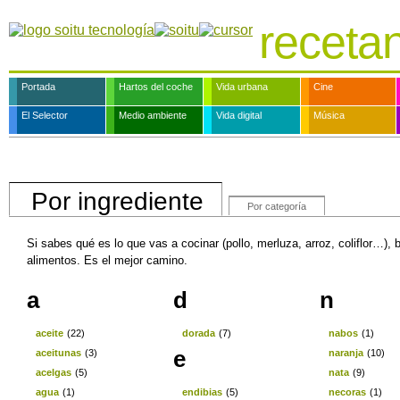
receta
Portada
Hartos del coche
Vida urbana
Cine
El Selector
Medio ambiente
Vida digital
Música
Por ingrediente
Por categoría
Si sabes qué es lo que vas a cocinar (pollo, merluza, arroz, coliflor…), 
alimentos. Es el mejor camino.
a
d
n
aceite
(22)
dorada
(7)
nabos
(1)
e
aceitunas
(3)
naranja
(10)
acelgas
(5)
nata
(9)
agua
(1)
endibias
(5)
necoras
(1)