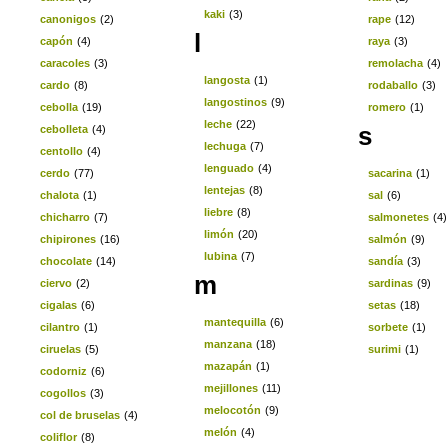
kaki
(3)
canonigos
(2)
rape
(12)
l
capón
(4)
raya
(3)
caracoles
(3)
remolacha
(4)
langosta
(1)
cardo
(8)
rodaballo
(3)
langostinos
(9)
cebolla
(19)
romero
(1)
leche
(22)
s
cebolleta
(4)
lechuga
(7)
centollo
(4)
lenguado
(4)
cerdo
(77)
sacarina
(1)
lentejas
(8)
chalota
(1)
sal
(6)
liebre
(8)
chicharro
(7)
salmonetes
(4)
limón
(20)
chipirones
(16)
salmón
(9)
lubina
(7)
chocolate
(14)
sandía
(3)
m
ciervo
(2)
sardinas
(9)
cigalas
(6)
setas
(18)
mantequilla
(6)
cilantro
(1)
sorbete
(1)
manzana
(18)
ciruelas
(5)
surimi
(1)
mazapán
(1)
codorniz
(6)
mejillones
(11)
cogollos
(3)
melocotón
(9)
col de bruselas
(4)
melón
(4)
coliflor
(8)