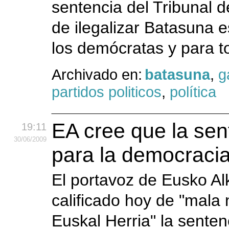
sentencia del Tribunal d
de ilegalizar Batasuna 
los demócratas y para t
Archivado en:
batasuna
,
g
partidos politicos
,
política
EA cree que la sen
19:11
30
/06
/2009
para la democracia
El portavoz de Eusko A
calificado hoy de "mala 
Euskal Herria" la senten