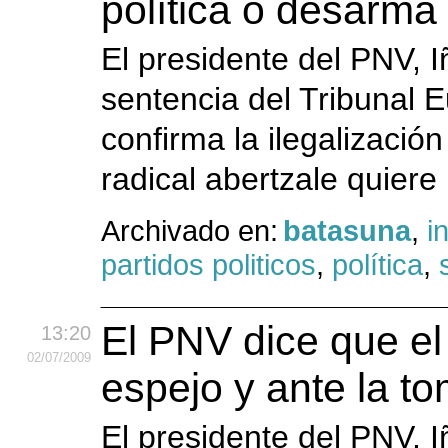
política o desarma 
El presidente del PNV, I
sentencia del Tribunal
confirma la ilegalizació
radical abertzale quiere 
Archivado en:
batasuna
,
i
partidos politicos
,
política
,
El PNV dice que el 
13:20
02
/07
/2009
espejo y ante la t
El presidente del PNV, I