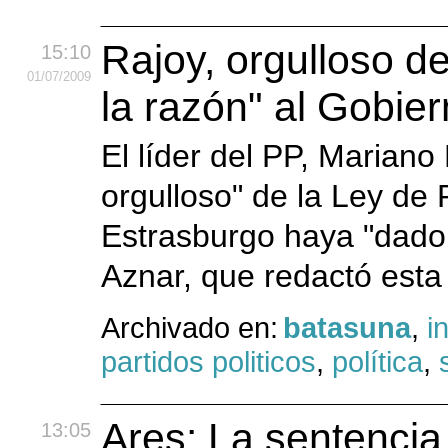
Rajoy, orgulloso 
15:10
01
/07
/2009
la razón" al Gobier
El líder del PP, Marian
orgulloso" de la Ley de 
Estrasburgo haya "dado 
Aznar, que redactó esta
Archivado en:
batasuna
,
i
partidos politicos
,
política
,
Ares: La sentencia
13:05