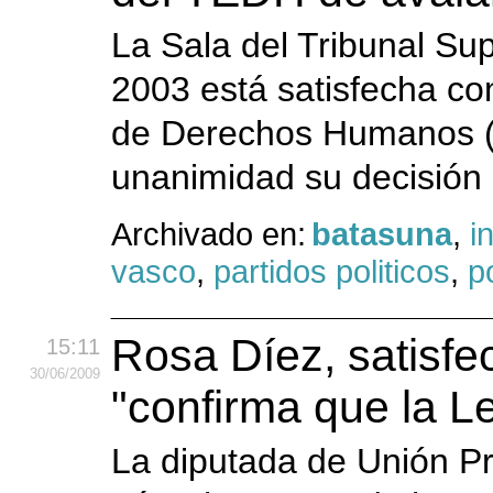
La Sala del Tribunal Su
2003 está satisfecha co
de Derechos Humanos (
unanimidad su decisión a
Archivado en:
batasuna
,
i
vasco
,
partidos politicos
,
po
Rosa Díez, satisfe
15:11
30
/06
/2009
"confirma que la Le
La diputada de Unión P