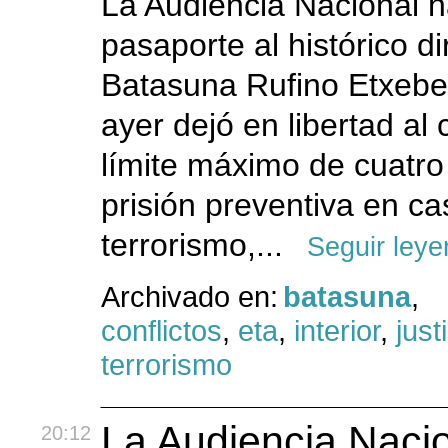
La Audiencia Nacional ha
pasaporte al histórico di
Batasuna Rufino Etxeber
ayer dejó en libertad al 
límite máximo de cuatro
prisión preventiva en c
terrorismo,...
Seguir ley
Archivado en:
batasuna
,
conflictos
,
eta
,
interior
,
just
terrorismo
La Audiencia Nacio
20:12