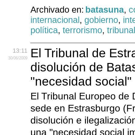
Archivado en:
batasuna
,
c
internacional
,
gobierno
,
int
política
,
terrorismo
,
tribuna
El Tribunal de Estr
13:11
30
/06
/2009
disolución de Bat
"necesidad social"
El Tribunal Europeo d
sede en Estrasburgo (Fr
disolución e ilegalizac
una "necesidad social i