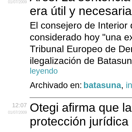
01
/07
/2009
era útil y necesaria
El consejero de Interior
considerado hoy "una exc
Tribunal Europeo de De
ilegalización de Batasu
leyendo
Archivado en:
batasuna
,
i
Otegi afirma que l
12:07
01
/07
/2009
protección jurídica