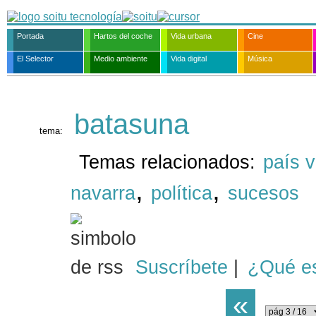
Portada
Hartos del coche
Vida urbana
Cine
El Selector
Medio ambiente
Vida digital
Música
batasuna
tema:
Temas relacionados:
país 
,
,
navarra
política
sucesos
Suscríbete
|
¿Qué e
«