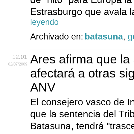
Estrasburgo que avala l
leyendo
Archivado en:
batasuna
,
g
Ares afirma que la
12:01
02
/07
/2009
afectará a otras s
ANV
El consejero vasco de In
que la sentencia del Tr
Batasuna, tendrá "trasce