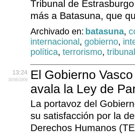
Tribunal de Estrasburgo
más a Batasuna, que qu
Archivado en:
batasuna
,
c
internacional
,
gobierno
,
int
política
,
terrorismo
,
tribuna
El Gobierno Vasco 
13:24
30
/06
/2009
avala la Ley de Pa
La portavoz del Gobier
su satisfacción por la d
Derechos Humanos (TEDH)