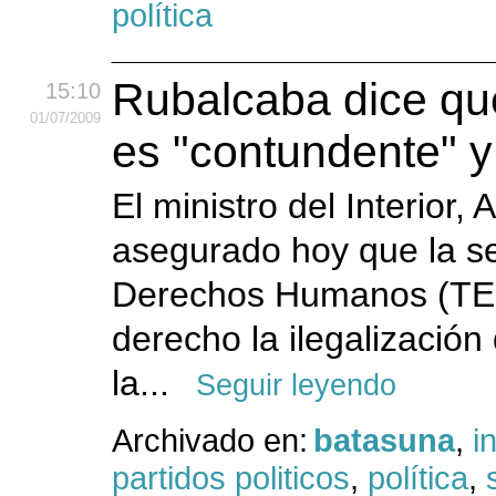
política
Rubalcaba dice qu
15:10
01
/07
/2009
es "contundente" y
El ministro del Interior
asegurado hoy que la se
Derechos Humanos (TED
derecho la ilegalizació
la...
Seguir leyendo
Archivado en:
batasuna
,
i
partidos politicos
,
política
,