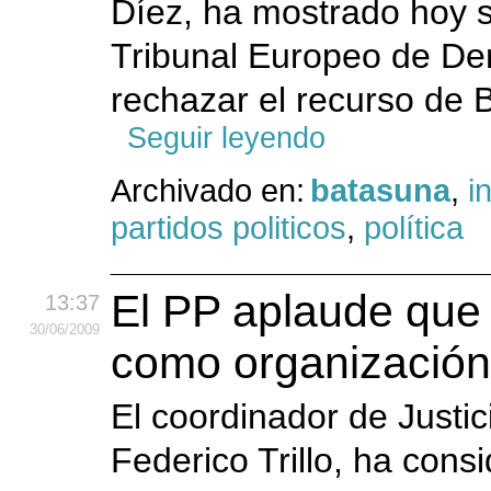
Díez, ha mostrado hoy su
Tribunal Europeo de D
rechazar el recurso de B
Seguir leyendo
Archivado en:
batasuna
,
i
partidos politicos
,
política
El PP aplaude que
13:37
30
/06
/2009
como organización 
El coordinador de Justic
Federico Trillo, ha cons