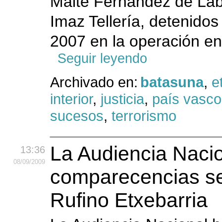
Maite Fernández de Laba
Imaz Tellería, detenidos
2007 en la operación en 
Seguir leyendo
Archivado en:
batasuna
,
e
interior
,
justicia
,
país vasco
sucesos
,
terrorismo
La Audiencia Naci
13:36
08
/09
/2009
comparecencias s
Rufino Etxebarria