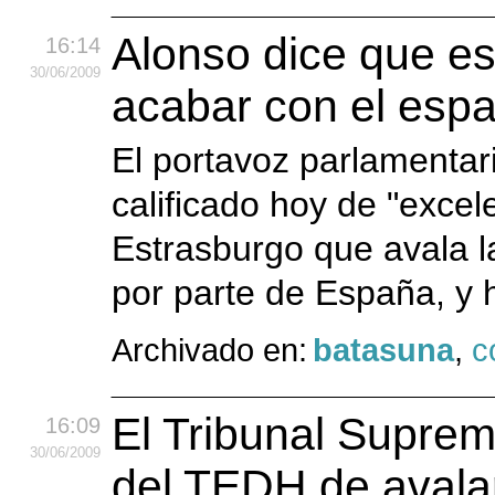
Alonso dice que es
16:14
30
/06
/2009
acabar con el esp
El portavoz parlamentari
calificado hoy de "excele
Estrasburgo que avala l
por parte de España, y 
Archivado en:
batasuna
,
c
El Tribunal Suprem
16:09
30
/06
/2009
del TEDH de avalar