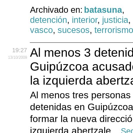
Archivado en:
batasuna
,
detención
,
interior
,
justicia
,
vasco
,
sucesos
,
terrorism
Al menos 3 deteni
19:27
13
/10
/2009
Guipúzcoa acusados
la izquierda abertz
Al menos tres personas
detenidas en Guipúzco
formar la nueva direcció
izquierda abertzale.
Seg