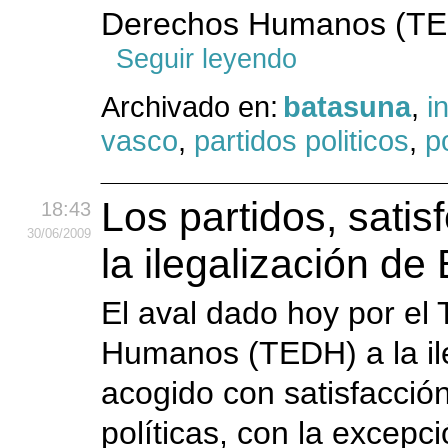
Derechos Humanos (TEDH
Seguir leyendo
Archivado en:
batasuna
,
i
vasco
,
partidos politicos
,
po
Los partidos, sati
18:43
30
/06
/2009
la ilegalización de
El aval dado hoy por el
Humanos (TEDH) a la il
acogido con satisfacció
políticas, con la excepc