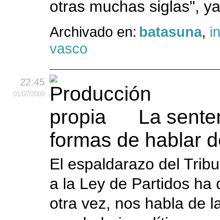
otras muchas siglas", y
Archivado en:
batasuna
,
i
vasco
22:45
01
/07
/2009
La sente
formas de hablar 
El espaldarazo del Tri
a la Ley de Partidos ha
otra vez, nos habla de l