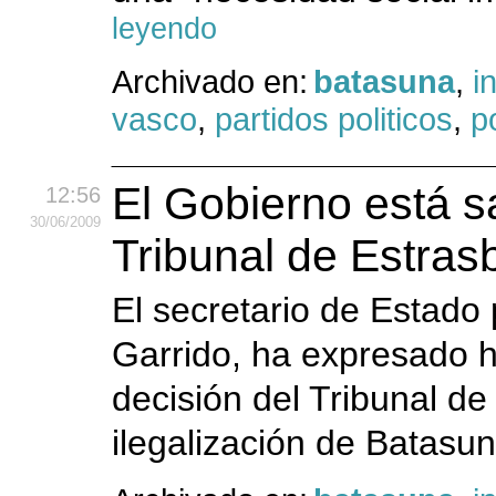
leyendo
Archivado en:
batasuna
,
i
vasco
,
partidos politicos
,
po
El Gobierno está sa
12:56
30
/06
/2009
Tribunal de Estras
El secretario de Estado
Garrido, ha expresado ho
decisión del Tribunal de
ilegalización de Batasun