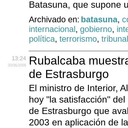
Batasuna, que supone un
Archivado en:
batasuna
,
c
internacional
,
gobierno
,
int
política
,
terrorismo
,
tribuna
Rubalcaba muestra s
13:24
30
/06
/2009
de Estrasburgo
El ministro de Interior,
hoy "la satisfacción" del
de Estrasburgo que aval
2003 en aplicación de la