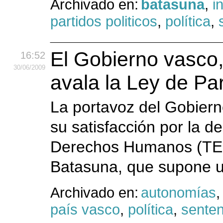
Archivado en:
batasuna
,
i
partidos politicos
,
política
,
El Gobierno vasco, 
16:52
30
/06
/2009
avala la Ley de Pa
La portavoz del Gobiern
su satisfacción por la d
Derechos Humanos (TEDH)
Batasuna, que supone un
Archivado en:
autonomías
país vasco
,
política
,
senten