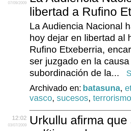
07
/09
/2009
libertad a Rufino E
La Audiencia Nacional 
hoy dejar en libertad al
Rufino Etxeberria, enca
ser juzgado en la causa 
subordinación de la...
S
Archivado en:
batasuna
,
e
vasco
,
sucesos
,
terrorism
Urkullu afirma que
12:02
03
/07
/2009