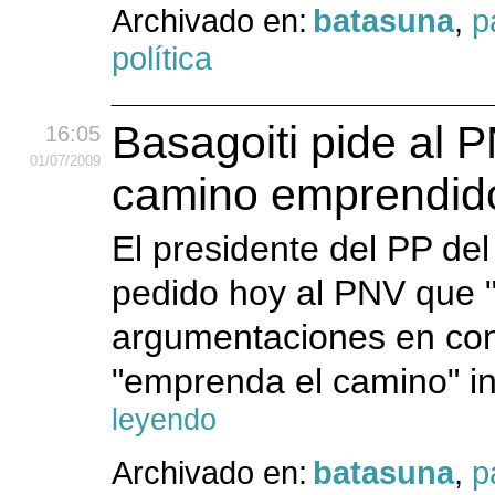
Archivado en:
batasuna
,
p
política
Basagoiti pide al 
16:05
01
/07
/2009
camino emprendid
El presidente del PP del
pedido hoy al PNV que 
argumentaciones en cont
"emprenda el camino" ini
leyendo
Archivado en:
batasuna
,
p