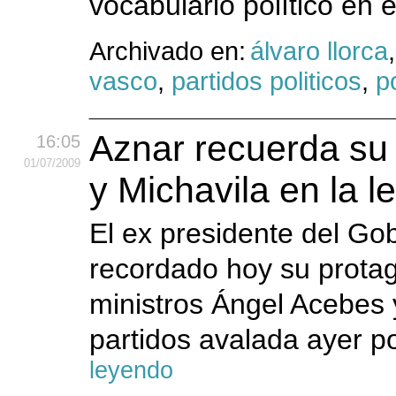
vocabulario político en 
Archivado en:
álvaro llorca
vasco
,
partidos politicos
,
po
Aznar recuerda su
16:05
01
/07
/2009
y Michavila en la l
El ex presidente del Go
recordado hoy su protag
ministros Ángel Acebes 
partidos avalada ayer po
leyendo