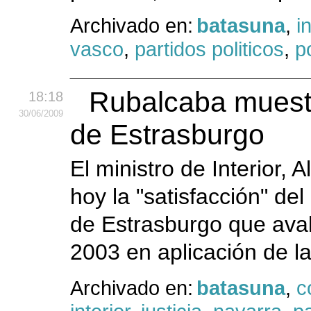
Archivado en:
batasuna
,
i
vasco
,
partidos politicos
,
po
Rubalcaba muestra
18:18
30
/06
/2009
de Estrasburgo
El ministro de Interior,
hoy la "satisfacción" del
de Estrasburgo que aval
2003 en aplicación de la
Archivado en:
batasuna
,
c