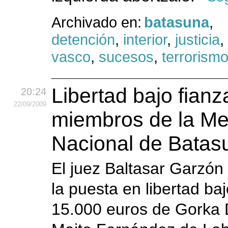
Archivado en:
batasuna
,
detención
,
interior
,
justicia
,
vasco
,
sucesos
,
terrorism
Libertad bajo fianz
20:24
22
/09
/2009
miembros de la M
Nacional de Batas
El juez Baltasar Garzón
la puesta en libertad ba
15.000 euros de Gorka 