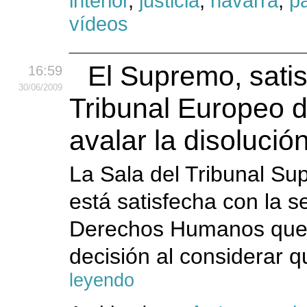
interior
,
justicia
,
navarra
,
p
vídeos
El Supremo, satis
16:59
30
/06
/2009
Tribunal Europeo
avalar la disoluci
La Sala del Tribunal Su
está satisfecha con la s
Derechos Humanos que 
decisión al considerar qu
leyendo