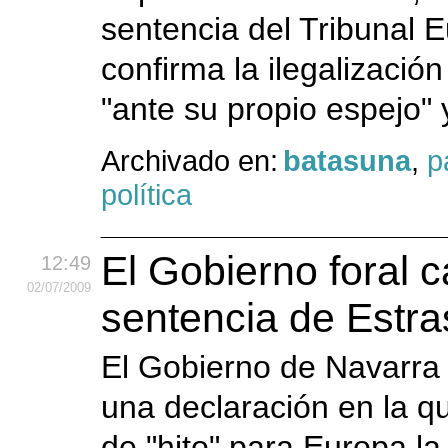
sentencia del Tribunal
confirma la ilegalizació
"ante su propio espejo" 
Archivado en:
batasuna
,
p
política
El Gobierno foral ca
12:49
02
/07
/2009
sentencia de Estr
El Gobierno de Navarra
una declaración en la qu
de "hito" para Europa la