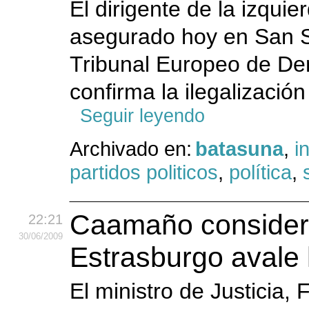
El dirigente de la izqui
asegurado hoy en San S
Tribunal Europeo de D
confirma la ilegalizació
Seguir leyendo
Archivado en:
batasuna
,
i
partidos politicos
,
política
,
Caamaño considera
22:21
30
/06
/2009
Estrasburgo avale 
El ministro de Justicia