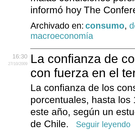
informó hoy The Confe
Archivado en:
consumo
,
d
macroeconomía
La confianza de c
16:30
27
/10
/2009
con fuerza en el te
La confianza de los con
porcentuales, hasta los 
este año, según un estu
de Chile.
Seguir leyendo