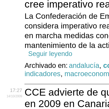
cree imperativo rea
La Confederación de Em
considera imperativo rea
en marcha medidas conc
mantenimiento de la act
Seguir leyendo
Archivado en:
andalucía
,
c
indicadores
,
macroeconom
CCE advierte de qu
17:27
14
/10
/2009
en 2009 en Canari