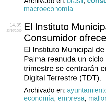
Archivado en:
brasil
,
cons
macroeconomía
El Instituto Munici
14:39
23
/10
/2009
Consumidor ofrece
El Instituto Municipal 
Palma reanuda un ciclo
trimestre se centrarán e
Digital Terrestre (TDT).
Archivado en:
ayuntamient
economía
,
empresa
,
mallo