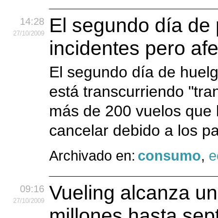
El segundo día de 
14:28
27
/10
/2009
incidentes pero af
El segundo día de huelga
está transcurriendo "tran
más de 200 vuelos que l
cancelar debido a los pa
Archivado en:
consumo
,
e
Vueling alcanza un
09:16
27
/10
/2009
millones hasta sep