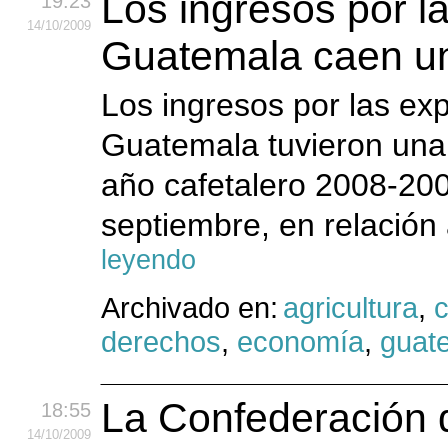
Los ingresos por l
19:23
14
/10
/2009
Guatemala caen u
Los ingresos por las ex
Guatemala tuvieron una 
año cafetalero 2008-200
septiembre, en relación 
leyendo
Archivado en:
agricultura
,
c
derechos
,
economía
,
guat
La Confederación 
18:55
14
/10
/2009