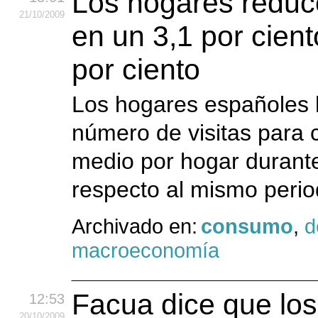
Los hogares reduce
21
/10
/2009
en un 3,1 por cient
por ciento
Los hogares españoles h
número de visitas para c
medio por hogar durant
respecto al mismo perio
Archivado en:
consumo
,
d
macroeconomía
Facua dice que los
12:53
20
/10
/2009