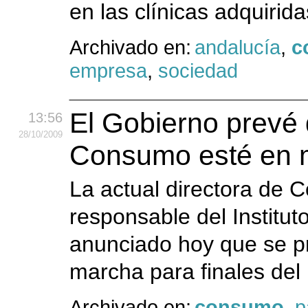
en las clínicas adquirid
Archivado en:
andalucía
,
c
empresa
,
sociedad
El Gobierno prevé 
13:56
28
/10
/2009
Consumo esté en 
La actual directora de 
responsable del Institu
anunciado hoy que se p
marcha para finales del
Archivado en:
consumo
,
p