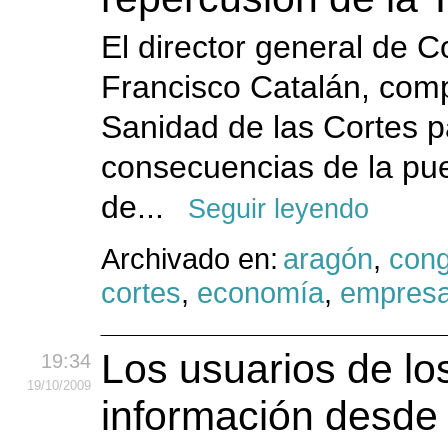
El director general de 
Francisco Catalán, com
Sanidad de las Cortes p
consecuencias de la pu
de...
Seguir leyendo
Archivado en:
aragón
,
cong
cortes
,
economía
,
empres
Los usuarios de l
19:34
19
/10
/2009
información desde 