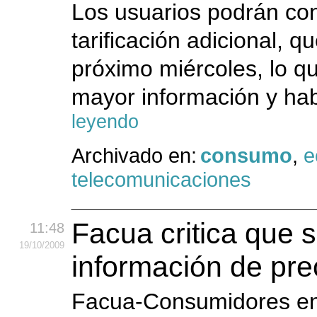
Los usuarios podrán con
tarificación adicional, q
próximo miércoles, lo 
mayor información y hab
leyendo
Archivado en:
consumo
,
e
telecomunicaciones
Facua critica que 
11:48
19
/10
/2009
información de pre
Facua-Consumidores en A