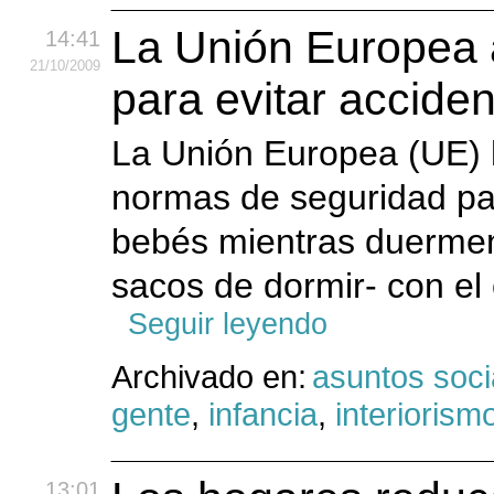
La Unión Europea 
14:41
21
/10
/2009
para evitar acciden
La Unión Europea (UE) 
normas de seguridad par
bebés mientras duerme
sacos de dormir- con el 
Seguir leyendo
Archivado en:
asuntos soci
gente
,
infancia
,
interiorism
13:01