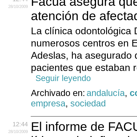
Facua asegura que 
28
/10
/2009
atención de afecta
La clínica odontológica 
numerosos centros en E
Adeslas, ha asegurado q
pacientes que estaban re
Seguir leyendo
Archivado en:
andalucía
,
c
empresa
,
sociedad
El informe de FAC
12:44
28
/10
/2009