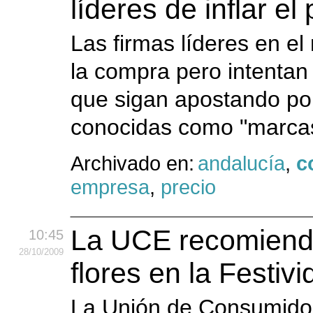
líderes de inflar e
Las firmas líderes en el 
la compra pero intenta
que sigan apostando por
conocidas como "marcas
Archivado en:
andalucía
,
c
empresa
,
precio
La UCE recomienda 
10:45
28
/10
/2009
flores en la Festiv
La Unión de Consumidor