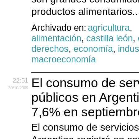
productos alimentarios..
Archivado en:
agricultura
,
alimentación
,
castilla león
,
derechos
,
economía
,
indus
macroeconomía
El consumo de ser
22:51
30
/10
/2009
públicos en Argent
7,6% en septiembr
El consumo de servicios