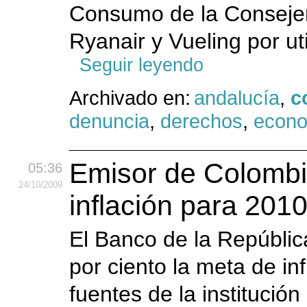
Consumo de la Consejerí
Ryanair y Vueling por ut
Seguir leyendo
Archivado en:
andalucía
,
c
denuncia
,
derechos
,
econ
Emisor de Colombia
05:36
24
/10
/2009
inflación para 201
El Banco de la Repúblic
por ciento la meta de in
fuentes de la institució