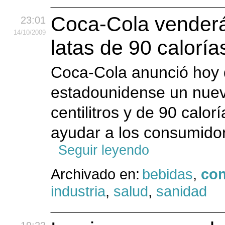
Coca-Cola venderá
23:01
14
/10
/2009
latas de 90 caloría
Coca-Cola anunció hoy 
estadounidense un nuev
centilitros y de 90 calo
ayudar a los consumidore
Seguir leyendo
Archivado en:
bebidas
,
co
industria
,
salud
,
sanidad