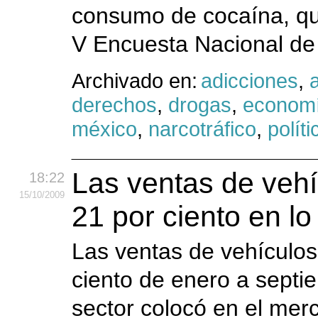
consumo de cocaína, que
V Encuesta Nacional de 
Archivado en:
adicciones
,
derechos
,
drogas
,
econom
méxico
,
narcotráfico
,
políti
Las ventas de veh
18:22
15
/10
/2009
21 por ciento en l
Las ventas de vehículos
ciento de enero a septi
sector colocó en el mer