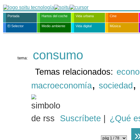
Portada
Hartos del coche
Vida urbana
Cine
El Selector
Medio ambiente
Vida digital
Música
consumo
tema:
Temas relacionados:
econo
,
,
macroeconomía
sociedad
Suscríbete
|
¿Qué e