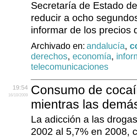
Secretaría de Estado de
reducir a ocho segundos
informar de los precios 
Archivado en:
andalucía
,
c
derechos
,
economía
,
infor
telecomunicaciones
Consumo de cocaín
19:54
16
/10
/2009
mientras las demá
La adicción a las droga
2002 al 5,7% en 2008, 