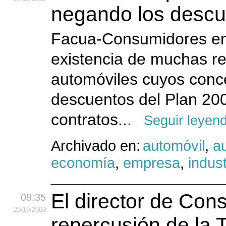
negando los descu
Facua-Consumidores en 
existencia de muchas r
automóviles cuyos conc
descuentos del Plan 20
contratos...
Seguir leyen
Archivado en:
automóvil
,
a
economía
,
empresa
,
indust
El director de Con
09:35
20
/10
/2009
repercusión de la