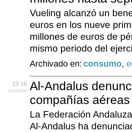
Vueling alcanzó un bene
euros en los nueve prim
millones de euros de pér
mismo periodo del ejercic
Archivado en:
consumo
,
e
Al-Andalus denunc
15:16
26
/10
/2009
compañías aéreas
La Federación Andaluz
Al-Andalus ha denunciad