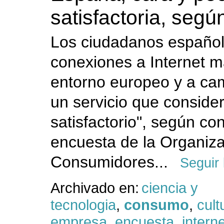
satisfactoria, seg
Los ciudadanos español
conexiones a Internet m
entorno europeo y a ca
un servicio que conside
satisfactorio", según co
encuesta de la Organiz
Consumidores...
Seguir
Archivado en:
ciencia y
tecnologia
,
consumo
,
cult
empresa
,
encuesta
,
interne