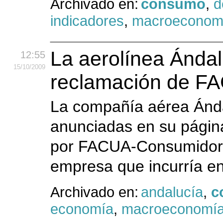
Archivado en:
consumo
,
d
indicadores
,
macroeconom
La aerolínea Ándalu
12:55
15
/10
/2009
reclamación de F
La compañía aérea Ándal
anunciadas en su página
por FACUA-Consumidores
empresa que incurría e
Archivado en:
andalucía
,
c
economía
,
macroeconomí