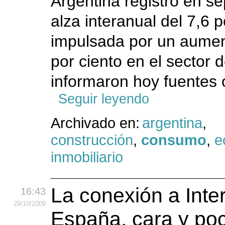
Argentina registró en s
alza interanual del 7,6 p
impulsada por un aumen
por ciento en el sector d
informaron hoy fuentes o
Seguir leyendo
Archivado en:
argentina
,
construcción
,
consumo
,
e
inmobiliario
La conexión a Inte
16:43
29
/10
/2009
España, cara y po