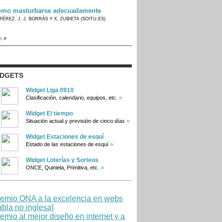
mo masturbarse adecuadamente
PÉREZ, J. J. BORRÁS Y X. ZUBIETA (SOITU.ES)
s
»
IDGETS
Widget Liga 0910
»
Clasificación, calendario, equipos, etc.
Widget El tiempo
»
Situación actual y previsión de cinco días
Widget Estaciones de esquí
»
Estado de las estaciones de esquí
Widget Loterías y Sorteos
»
ONCE, Quiniela, Primitiva, etc.