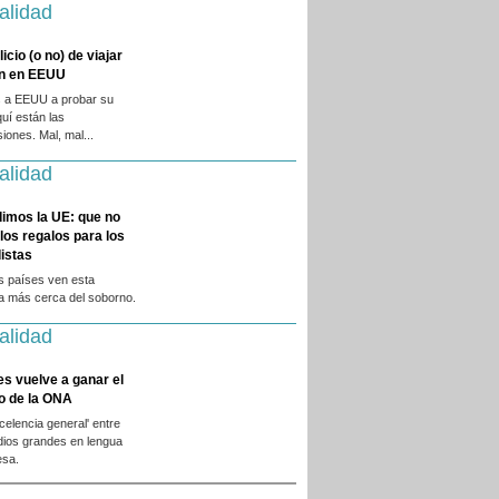
alidad
licio (o no) de viajar
en en EEUU
 a EEUU a probar su
quí están las
iones. Mal, mal...
alidad
dimos la UE: que no
 los regalos para los
istas
s países ven esta
ca más cerca del soborno.
alidad
es vuelve a ganar el
o de la ONA
xcelencia general' entre
dios grandes en lengua
esa.