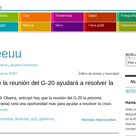
rbana
Cine
Tendencias
Salud
Fotografía
ital
Música
Sexo
I love publi
Gastrono
eeuu
BUSC
,
mbres
asuntos exteriores
ué es RSS?
Índice de temas y buscador
NU
la reunión del G-20 ayudará a resolver la
actu
k Obama, anticipó hoy que la reunión del G-20 la próxima
Hasta 
ania) será una oportunidad más para ayudar a resolver la crisis
Soitu.
yendo
despué
conomía
,
finanzas
,
g20
,
gobierno
,
en la R
Noticias relacionadas
mucha 
vosotr