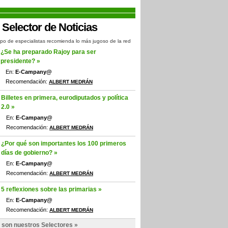
po de especialistas recomienda lo más jugoso de la red
¿Se ha preparado Rajoy para ser
presidente? »
En:
E-Campany@
Recomendación:
ALBERT MEDRÁN
Billetes en primera, eurodiputados y política
2.0 »
En:
E-Campany@
Recomendación:
ALBERT MEDRÁN
¿Por qué son importantes los 100 primeros
días de gobierno? »
En:
E-Campany@
Recomendación:
ALBERT MEDRÁN
5 reflexiones sobre las primarias »
En:
E-Campany@
Recomendación:
ALBERT MEDRÁN
 son nuestros Selectores »