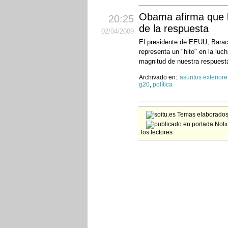
Obama afirma que l
20:25
de la respuesta
02
/04
/2009
El presidente de EEUU, Barac
representa un "hito" en la luc
magnitud de nuestra respuest
Archivado en:
asuntos exteriore
g20
,
política
Temas elaborados 
Notic
los lectores