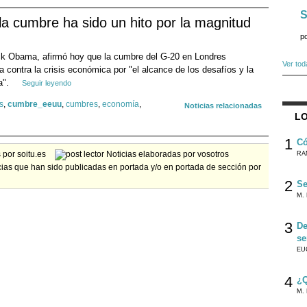
S
a cumbre ha sido un hito por la magnitud
p
k Obama, afirmó hoy que la cumbre del G-20 en Londres
Ver tod
ha contra la crisis económica por "el alcance de los desafíos y la
a".
Seguir leyendo
s
,
cumbre_eeuu
,
cumbres
,
economía
,
Noticias relacionadas
LO
1
Có
por soitu.es
Noticias elaboradas por vosotros
RA
ias que han sido publicadas en portada y/o en portada de sección por
2
Se
M. 
3
De
se
EU
4
¿Q
M. 