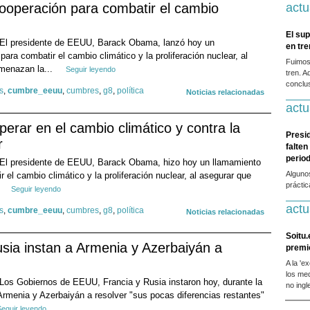
ooperación para combatir el cambio
actu
El sup
E).- El presidente de EEUU, Barack Obama, lanzó hoy un
en tr
para combatir el cambio climático y la proliferación nuclear, al
Fuimos
amenazan la...
Seguir leyendo
tren. A
conclus
s
,
cumbre_eeuu
,
cumbres
,
g8
,
política
Noticias relacionadas
actu
rar en el cambio climático y contra la
Presi
r
falten
period
E).- El presidente de EEUU, Barack Obama, hizo hoy un llamamiento
Alguno
r el cambio climático y la proliferación nuclear, al asegurar que
prácti
.
Seguir leyendo
actu
s
,
cumbre_eeuu
,
cumbres
,
g8
,
política
Noticias relacionadas
Soitu.
sia instan a Armenia y Azerbaiyán a
premi
A la 'e
los me
).- Los Gobiernos de EEUU, Francia y Rusia instaron hoy, durante la
no ingl
Armenia y Azerbaiyán a resolver "sus pocas diferencias restantes"
Seguir leyendo