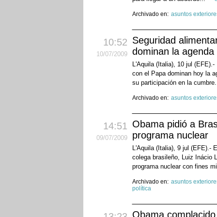
Archivado en:
asuntos exteriore
Seguridad alimentar
10:52
dominan la agend
10
/07
/2009
L'Aquila (Italia), 10 jul (EFE)
con el Papa dominan hoy la 
su participación en la cumbre.
Archivado en:
asuntos exteriore
Obama pidió a Brasi
14:51
programa nuclear
09
/07
/2009
L'Aquila (Italia), 9 jul (EFE)
colega brasileño, Luiz Inácio 
programa nuclear con fines mil
Archivado en:
asuntos exteriore
política
Obama complacido p
13:23