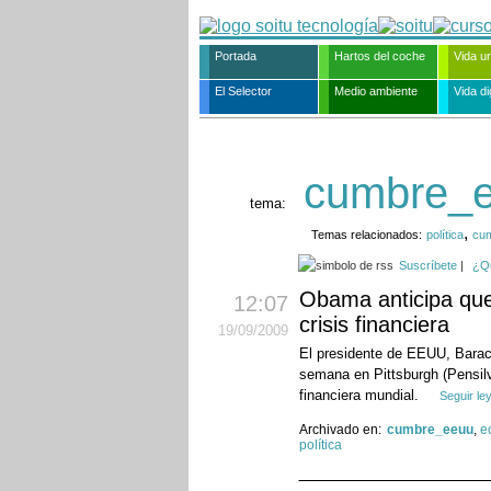
Portada
Hartos del coche
Vida u
El Selector
Medio ambiente
Vida dig
cumbre_
tema:
,
Temas relacionados:
política
cu
Suscríbete
|
¿Q
Obama anticipa que 
12:07
crisis financiera
19
/09
/2009
El presidente de EEUU, Barac
semana en Pittsburgh (Pensilv
financiera mundial.
Seguir le
Archivado en:
cumbre_eeuu
,
e
política