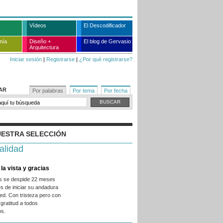
Vídeos
El Descodificador
mía
Diseño +
El blog de Gervasio
Arquitectura
Iniciar sesión
|
Registrarse
|
¿Por qué registrarse?
AR
Por palabras
Por tema
Por fecha
ESTRA SELECCIÓN
alidad
la vista y gracias
es se despide 22 meses
s de iniciar su andadura
ed. Con tristeza pero con
gratitud a todos
os.