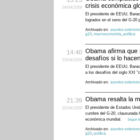
crisis económica gl
04
/04
/2009
El presidente de EEUU, Bara
logrados en el seno del G-20 
Archivado en:
asuntos exteriore
g20
,
macroeconomía
,
política
Obama afirma que E
14:40
desafíos si lo hacen
03
/04
/2009
El presidente de EEUU, Barac
a los desafíos del siglo XXI 
Archivado en:
asuntos exteriore
Obama resalta la ma
21:39
El presidente de Estados Unid
02
/04
/2009
cumbre del G-20, clausurada h
económica mundial.
Seguir 
Archivado en:
asuntos exteriore
g20
,
política