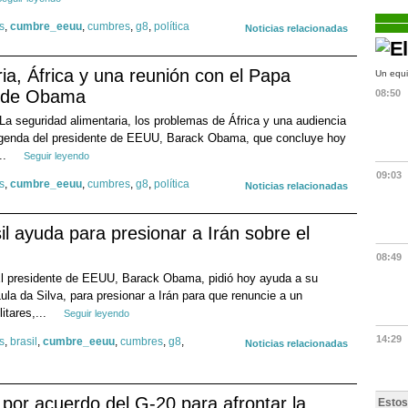
s
,
cumbre_eeuu
,
cumbres
,
g8
,
política
Noticias relacionadas
ia, África y una reunión con el Papa
Un equi
a de Obama
08:50
.- La seguridad alimentaria, los problemas de África y una audiencia
agenda del presidente de EEUU, Barack Obama, que concluye hoy
..
Seguir leyendo
09:03
s
,
cumbre_eeuu
,
cumbres
,
g8
,
política
Noticias relacionadas
l ayuda para presionar a Irán sobre el
08:49
.- El presidente de EEUU, Barack Obama, pidió hoy ayuda a su
Lula da Silva, para presionar a Irán para que renuncie a un
itares,...
Seguir leyendo
14:29
s
,
brasil
,
cumbre_eeuu
,
cumbres
,
g8
,
Noticias relacionadas
or acuerdo del G-20 para afrontar la
Estos