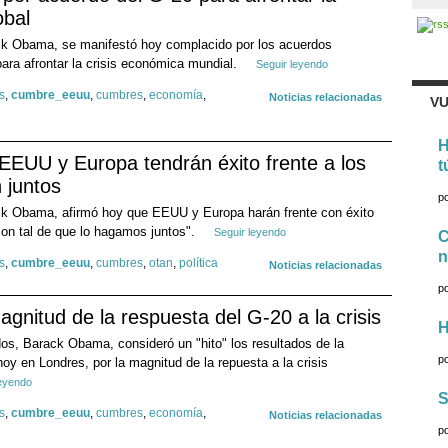
obal
ck Obama, se manifestó hoy complacido por los acuerdos
para afrontar la crisis económica mundial.
Seguir leyendo
s
,
cumbre_eeuu
,
cumbres
,
economía
,
Noticias relacionadas
VU
H
EUU y Europa tendrán éxito frente a los
t
 juntos
p
k Obama, afirmó hoy que EEUU y Europa harán frente con éxito
"con tal de que lo hagamos juntos".
Seguir leyendo
C
n
s
,
cumbre_eeuu
,
cumbres
,
otan
,
política
Noticias relacionadas
p
gnitud de la respuesta del G-20 a la crisis
H
os, Barack Obama, consideró un "hito" los resultados de la
p
oy en Londres, por la magnitud de la repuesta a la crisis
leyendo
S
s
,
cumbre_eeuu
,
cumbres
,
economía
,
Noticias relacionadas
p