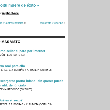
oitu muere de éxito
»
or
ralphdelvalle
as vuestras noticias
»
Regístrate y escribe
»
 MÁS VISTO
mo sellar el paro por internet
MÓN PECO (SOITU.ES)
xo oral para ella
PÉREZ, J. J. BORRÁS Y X. ZUBIETA (SOITU.ES)
scargarse porno infantil sin querer puede
r útil: denúncialo
GENIA REDONDO (SOITU.ES)
ué es el sexo?
PÉREZ, J.J. BORRÁS Y X. ZUBIETA (SOITU.ES)