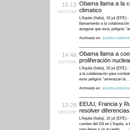
Obama llama a la c
15:13
climatico
10
/07
/2009
L'Aquila (Italia), 10 jul (EF
llamamiento a la colaboración 
asegurar que esos peligros "
Archivado en:
asuntos exteriore
Obama llama a coope
14:48
proliferación nuclea
10
/07
/2009
L'Aquila (Italia), 10 jul (EF
a la colaboración para combati
esos peligros "amenazan la..
Archivado en:
asuntos exteriore
EEUU, Francia y Ru
13:29
resolver diferencias
10
/07
/2009
L'Aquila (Italia), 10 jul (EFE
cumbre del G8 en L'Aquila, a 
para llegar a un acuerdo...