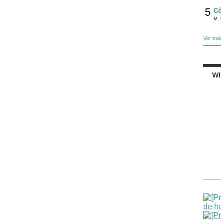
5
Có
M. 
Ver má
W