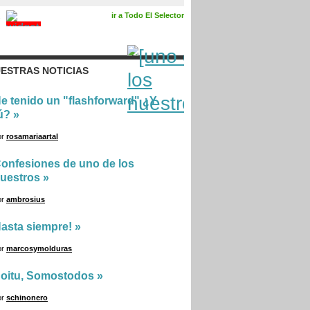
ir a Todo El Selector
ESTRAS NOTICIAS
e tenido un "flashforward" ¿Y
ú?
»
or
rosamariaartal
onfesiones de uno de los
uestros
»
or
ambrosius
asta siempre!
»
or
marcosymolduras
oitu, Somostodos
»
or
schinonero