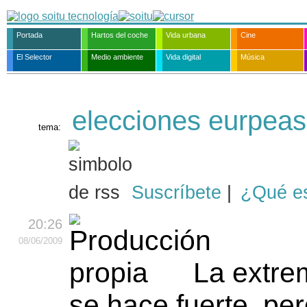
Portada
Hartos del coche
Vida urbana
Cine
El Selector
Medio ambiente
Vida digital
Música
elecciones eurpeas
tema:
Suscríbete
|
¿Qué e
20:26
08
/06
/2009
La extre
se hace fuerte, per