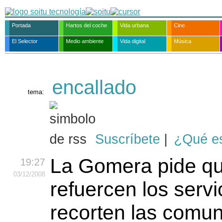
Portada
Hartos del coche
Vida urbana
Cine
El Selector
Medio ambiente
Vida digital
Música
encallado
tema:
Suscríbete
|
¿Qué e
La Gomera pide q
19:27
03
/12
/2008
refuercen los servi
recorten las comu