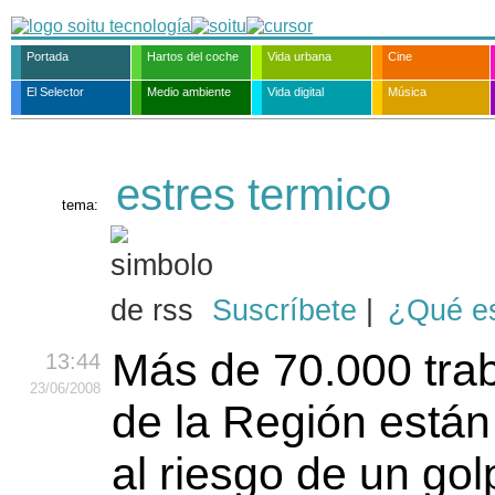
Portada
Hartos del coche
Vida urbana
Cine
El Selector
Medio ambiente
Vida digital
Música
estres termico
tema:
Suscríbete
|
¿Qué e
Más de 70.000 tra
13:44
23
/06
/2008
de la Región está
al riesgo de un gol