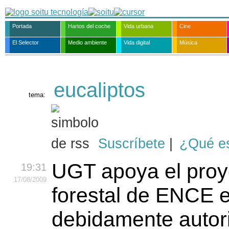
Portada
Hartos del coche
Vida urbana
Cine
El Selector
Medio ambiente
Vida digital
Música
eucaliptos
tema:
Suscríbete
|
¿Qué e
UGT apoya el proy
19:31
17
/08
/2009
forestal de ENCE e
debidamente autori