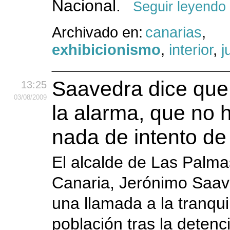
Nacional.
Seguir leyendo
Archivado en:
canarias
,
exhibicionismo
,
interior
,
j
Saavedra dice que
13:25
03
/08
/2009
la alarma, que no 
nada de intento de
El alcalde de Las Palm
Canaria, Jerónimo Saav
una llamada a la tranqui
población tras la detenc