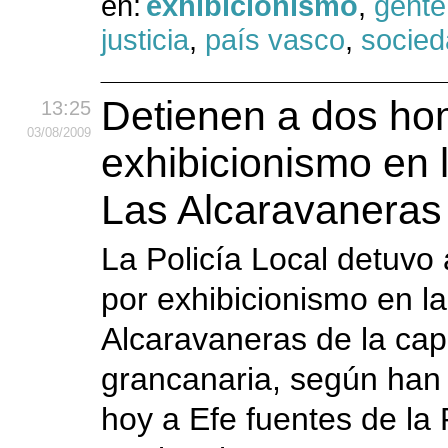
en:
exhibicionismo
,
gente
justicia
,
país vasco
,
socied
Detienen a dos ho
13:25
03
/08
/2009
exhibicionismo en 
Las Alcaravaneras
La Policía Local detuvo
por exhibicionismo en l
Alcaravaneras de la capi
grancanaria, según han
hoy a Efe fuentes de la 