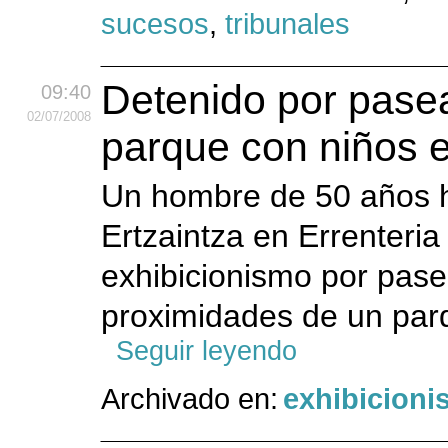
sucesos
,
tribunales
Detenido por pasea
09:40
02
/07
/2008
parque con niños e
Un hombre de 50 años h
Ertzaintza en Errenteri
exhibicionismo por pase
proximidades de un parq
Seguir leyendo
Archivado en:
exhibicion