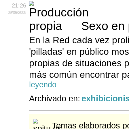
21:26
09
/06
/2008
Sexo en 
En la Red cada vez prol
'pilladas' en público mo
propias de situaciones 
más común encontrar par
leyendo
Archivado en:
exhibicion
Temas elaborados po