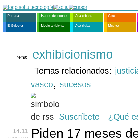
Portada
Hartos del coche
Vida urbana
Cine
El Selector
Medio ambiente
Vida digital
Música
exhibicionismo
tema:
Temas relacionados:
justici
,
vasco
sucesos
Suscríbete
|
¿Qué e
Piden 17 meses de
14:11