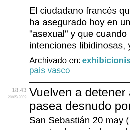
El ciudadano francés q
ha asegurado hoy en un 
"asexual" y que cuando a
intenciones libidinosas,
Archivado en:
exhibicion
país vasco
Vuelven a detener a
18:43
20
/05
/2009
pasea desnudo por
San Sebastián 20 may (E