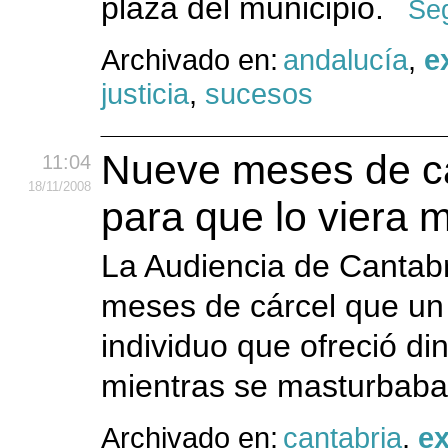
plaza del municipio.
Seg
Archivado en:
andalucía
,
e
justicia
,
sucesos
Nueve meses de cá
11:04
18
/11
/2008
para que lo viera 
La Audiencia de Cantabr
meses de cárcel que un
individuo que ofreció d
mientras se masturbab
Archivado en:
cantabria
,
e