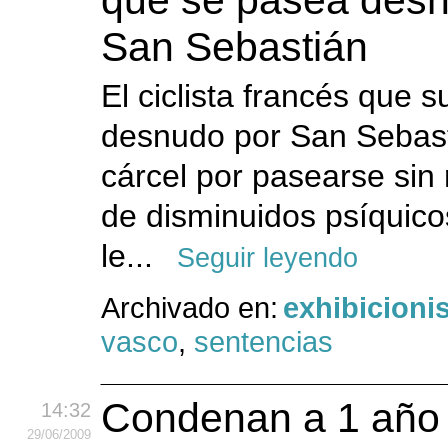
que se pasea desn
San Sebastián
El ciclista francés que s
desnudo por San Sebast
cárcel por pasearse sin
de disminuidos psíquico
le...
Seguir leyendo
Archivado en:
exhibicion
vasco
,
sentencias
Condenan a 1 año a
14:32
29
/06
/2009