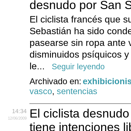
desnudo por San S
El ciclista francés que 
Sebastián ha sido cond
pasearse sin ropa ante 
disminuidos psíquicos y
le...
Seguir leyendo
Archivado en:
exhibicion
vasco
,
sentencias
El ciclista desnudo
14:34
12
/06
/2009
tiene intenciones l