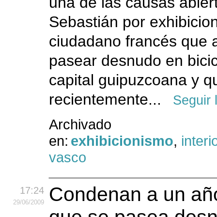
una de las causas abier
Sebastián por exhibicio
ciudadano francés que 
pasear desnudo en bicic
capital guipuzcoana y q
recientemente...
Seguir 
Archivado
en:
exhibicionismo
,
interi
vasco
Condenan a un año 
17:24
29
/06
/2009