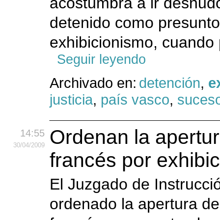
acostumbra a ir desnudo
detenido como presunto 
exhibicionismo, cuando 
Seguir leyendo
Archivado en:
detención
,
e
justicia
,
país vasco
,
suces
Ordenan la apertura
14:55
30
/04
/2009
francés por exhibi
El Juzgado de Instrucc
ordenado la apertura de 