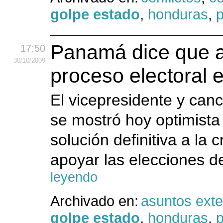
golpe estado
,
honduras
,
p
Panamá dice que a
17:50
30
/10
/2009
proceso electoral
El vicepresidente y can
se mostró hoy optimist
solución definitiva a la 
apoyar las elecciones d
leyendo
Archivado en:
asuntos exte
golpe estado
,
honduras
,
p