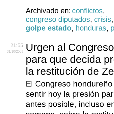
Archivado en:
conflictos
,
congreso diputados
,
crisis
golpe estado
,
honduras
,
p
Urgen al Congres
21:55
31
/10
/2009
para que decida pr
la restitución de Z
El Congreso hondureño
sentir hoy la presión par
antes posible, incluso e