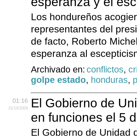
esperanza y el esc
Los hondureños acogier
representantes del pres
de facto, Roberto Michel
esperanza al escepticis
Archivado en:
conflictos
,
cr
golpe estado
,
honduras
,
p
El Gobierno de Un
01:16
31
/10
/2009
en funciones el 5 
El Gobierno de Unidad 