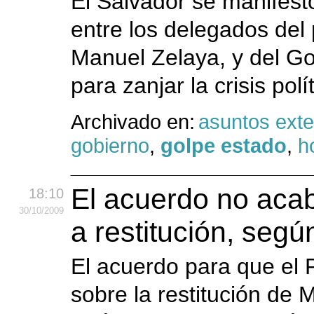
El Salvador se manifest
entre los delegados del
Manuel Zelaya, y del Go
para zanjar la crisis polít
Archivado en:
asuntos exte
gobierno
,
golpe estado
,
h
El acuerdo no acaba
18:10
30
/10
/2009
a restitución, seg
El acuerdo para que el
sobre la restitución de 