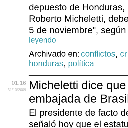
depuesto de Honduras, M
Roberto Micheletti, debe
5 de noviembre", según 
leyendo
Archivado en:
conflictos
,
cr
honduras
,
política
Micheletti dice que
01:16
31
/10
/2009
embajada de Brasi
El presidente de facto d
señaló hoy que el estat