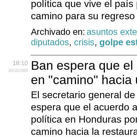
política que vive el paí
camino para su regreso a
Archivado en:
asuntos exte
diputados
,
crisis
,
golpe es
Ban espera que el
18:10
30
/10
/2009
en "camino" hacia
El secretario general d
espera que el acuerdo al
política en Honduras po
camino hacia la restaura