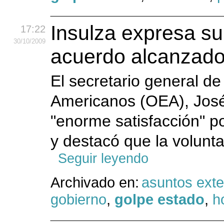
Insulza expresa su
17:22
30
/10
/2009
acuerdo alcanzad
El secretario general d
Americanos (OEA), José
"enorme satisfacción" p
y destacó que la volunta
Seguir leyendo
Archivado en:
asuntos exte
gobierno
,
golpe estado
,
h