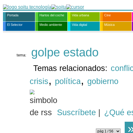
Portada
Hartos del coche
Vida urbana
Cine
El Selector
Medio ambiente
Vida digital
Música
golpe estado
tema:
Temas relacionados:
confli
,
,
crisis
política
gobierno
Suscríbete
|
¿Qué e