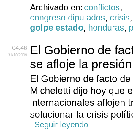
Archivado en:
conflictos
,
congreso diputados
,
crisis
golpe estado
,
honduras
,
p
El Gobierno de fa
04:46
31
/10
/2009
se afloje la presió
El Gobierno de facto de
Micheletti dijo hoy que 
internacionales aflojen 
solucionar la crisis polít
Seguir leyendo