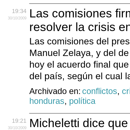
Las comisiones fir
19:34
30
/10
/2009
resolver la crisis 
Las comisiones del pre
Manuel Zelaya, y del de 
hoy el acuerdo final que 
del país, según el cual
Archivado en:
conflictos
,
cr
honduras
,
política
Micheletti dice qu
19:21
30
/10
/2009