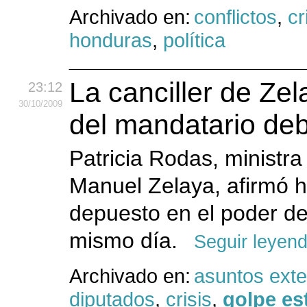
Archivado en:
conflictos
,
cr
honduras
,
política
La canciller de Zel
23:12
30
/10
/2009
del mandatario deb
Patricia Rodas, ministra
Manuel Zelaya, afirmó ho
depuesto en el poder de
mismo día.
Seguir leyen
Archivado en:
asuntos exte
diputados
,
crisis
,
golpe es