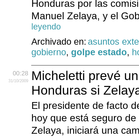
Honduras por las comisi
Manuel Zelaya, y el Gob
leyendo
Archivado en:
asuntos exte
gobierno
,
golpe estado
,
h
Micheletti prevé un
00:28
31
/10
/2009
Honduras si Zelaya
El presidente de facto d
hoy que está seguro de
Zelaya, iniciará una ca