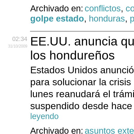
Archivado en:
conflictos
,
c
golpe estado
,
honduras
,
p
EE.UU. anuncia que
02:34
31
/10
/2009
los hondureños
Estados Unidos anunció 
para solucionar la crisi
lunes reanudará el trám
suspendido desde hace
leyendo
Archivado en:
asuntos exte