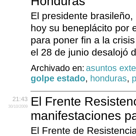
Honduras
El presidente brasileño,
hoy su beneplácito por
para poner fin a la cris
el 28 de junio desalojó d
Archivado en:
asuntos exte
golpe estado
,
honduras
,
p
El Frente Resisten
21:43
30
/10
/2009
manifestaciones p
El Frente de Resistencia