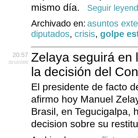
mismo día.
Seguir leyen
Archivado en:
asuntos exte
diputados
,
crisis
,
golpe es
Zelaya seguirá en 
20:57
30
/10
/2009
la decisión del Co
El presidente de facto d
afirmo hoy Manuel Zela
Brasil, en Tegucigalpa,
decision sobre su restit