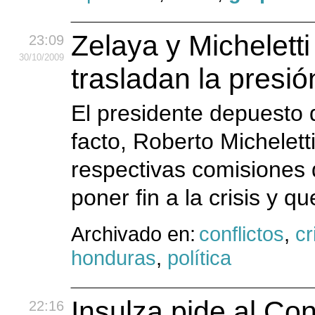
Zelaya y Micheletti
23:09
30
/10
/2009
trasladan la presi
El presidente depuesto 
facto, Roberto Michelett
respectivas comisiones d
poner fin a la crisis y qu
Archivado en:
conflictos
,
cr
honduras
,
política
Insulza pide al Co
22:16