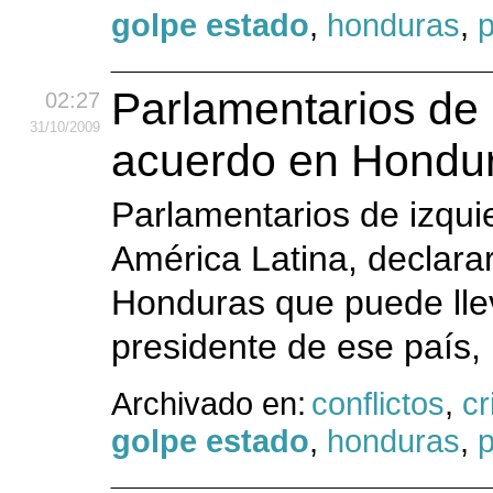
golpe estado
,
honduras
,
p
Parlamentarios de 
02:27
31
/10
/2009
acuerdo en Hondur
Parlamentarios de izqui
América Latina, declara
Honduras que puede llev
presidente de ese país, 
Archivado en:
conflictos
,
cr
golpe estado
,
honduras
,
p