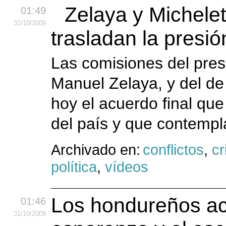
Zelaya y Michelet
01:49
31
/10
/2009
trasladan la presi
Las comisiones del pre
Manuel Zelaya, y del de 
hoy el acuerdo final que 
del país y que contempla
Archivado en:
conflictos
,
cr
política
,
vídeos
Los hondureños ac
01:46
31
/10
/2009