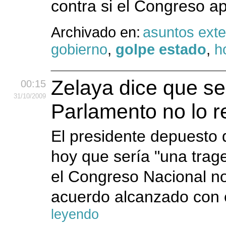
contra si el Congreso a
Archivado en:
asuntos exte
gobierno
,
golpe estado
,
h
Zelaya dice que se
00:15
31
/10
/2009
Parlamento no lo r
El presidente depuesto 
hoy que sería "una trag
el Congreso Nacional no 
acuerdo alcanzado con e
leyendo