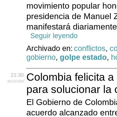
movimiento popular hond
presidencia de Manuel 
manifestará diariamente
Seguir leyendo
Archivado en:
conflictos
,
c
gobierno
,
golpe estado
,
h
Colombia felicita 
21:30
30
/10
/2009
para solucionar la c
El Gobierno de Colombia
acuerdo alcanzado entr