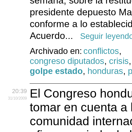
semana, sobre la restitu
presidente depuesto Ma
conforme a lo establecid
Acuerdo...
Seguir leyend
Archivado en:
conflictos
,
congreso diputados
,
crisis
golpe estado
,
honduras
,
p
El Congreso hond
20:39
31
/10
/2009
tomar en cuenta a 
comunidad internac