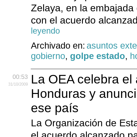
Zelaya, en la embajada 
con el acuerdo alcanzad
leyendo
Archivado en:
asuntos exte
gobierno
,
golpe estado
,
h
La OEA celebra el
00:53
31
/10
/2009
Honduras y anunci
ese país
La Organización de Est
el acuerdo alcanzado pa