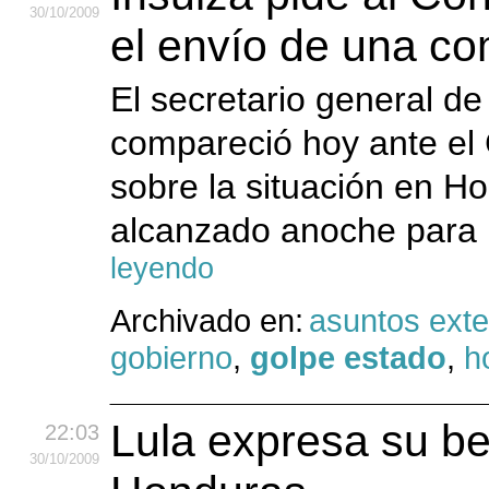
30
/10
/2009
el envío de una co
El secretario general de
compareció hoy ante el
sobre la situación en H
alcanzado anoche para re
leyendo
Archivado en:
asuntos exte
gobierno
,
golpe estado
,
h
Lula expresa su be
22:03
30
/10
/2009