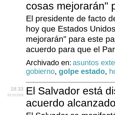
cosas mejorarán" 
El presidente de facto d
hoy que Estados Unidos 
mejorarán" para este paí
acuerdo para que el Par
Archivado en:
asuntos exte
gobierno
,
golpe estado
,
h
El Salvador está di
18:33
30
/10
/2009
acuerdo alcanzad