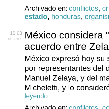
Archivado en:
conflictos
,
cr
estado
,
honduras
,
organi
México considera "a
18:03
30
/10
/2009
acuerdo entre Zela
México expresó hoy su s
por representantes del 
Manuel Zelaya, y del ma
Micheletti, y lo consider
leyendo
Archivado en:
conflictos
,
c