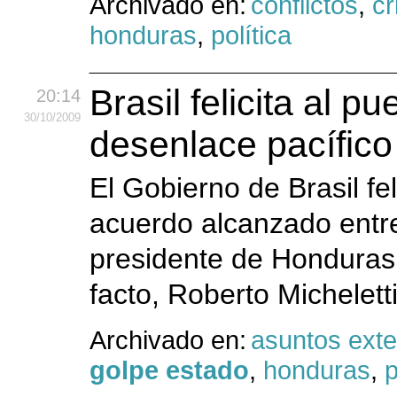
Archivado en:
conflictos
,
cr
honduras
,
política
Brasil felicita al 
20:14
30
/10
/2009
desenlace pacífico 
El Gobierno de Brasil fe
acuerdo alcanzado entr
presidente de Honduras
facto, Roberto Michelett
Archivado en:
asuntos exte
golpe estado
,
honduras
,
p