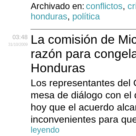
Archivado en:
conflictos
,
cr
honduras
,
política
La comisión de Mic
03:48
31
/10
/2009
razón para congelar
Honduras
Los representantes del 
mesa de diálogo con el
hoy que el acuerdo alcan
inconvenientes para que
leyendo