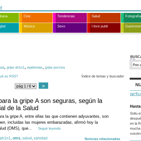
rbana
Cine
Tendencias
Salud
Fotografía
ital
Música
Sexo
I love publi
Gastrono
BUSC
,
,
,
dad
gripe ah1n1
epidemias
gripe porcina
ué es RSS?
Índice de temas y buscador
NU
»
actu
ara la gripe A son seguras, según la
Hasta 
al de la Salud
Soitu.
ra la gripe A, entre ellas las que contienen adyuvantes, son
despué
ben, incluidas las mujeres embarazadas, afirmó hoy la
en la R
alud (OMS), que...
Seguir leyendo
mucha 
vosotr
 ah1n1
,
oms
,
salud
,
sanidad
Noticias relacionadas