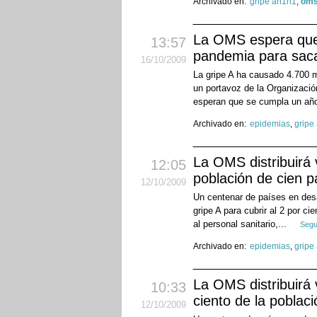
Archivado en:
gripe ah1n1
,
om
La OMS espera que
13:57
pandemia para saca
16
/10
/2009
La gripe A ha causado 4.700 m
un portavoz de la Organizaci
esperan que se cumpla un añ
Archivado en:
epidemias
,
gripe
La OMS distribuirá 
12:05
población de cien p
12
/10
/2009
Un centenar de países en desa
gripe A para cubrir al 2 por ci
al personal sanitario,...
Segu
Archivado en:
epidemias
,
gripe
La OMS distribuirá 
10:33
ciento de la poblac
12
/10
/2009