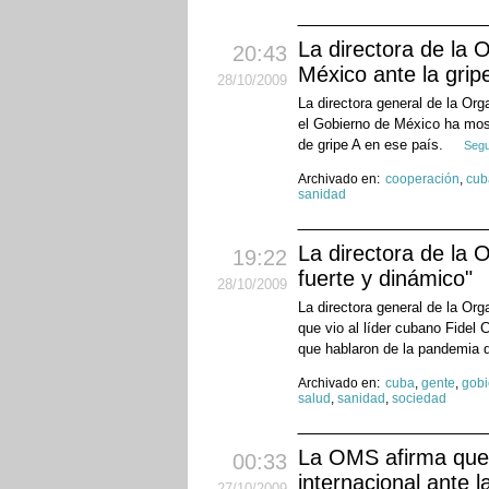
La directora de la 
20:43
México ante la grip
28
/10
/2009
La directora general de la Or
el Gobierno de México ha most
de gripe A en ese país.
Segu
Archivado en:
cooperación
,
cub
sanidad
La directora de la 
19:22
fuerte y dinámico"
28
/10
/2009
La directora general de la Or
que vio al líder cubano Fidel
que hablaron de la pandemia 
Archivado en:
cuba
,
gente
,
gobi
salud
,
sanidad
,
sociedad
La OMS afirma que l
00:33
internacional ante l
27
/10
/2009