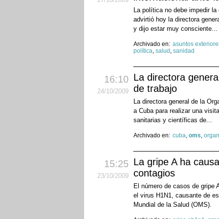
La política no debe impedir la
advirtió hoy la directora gen
y dijo estar muy consciente..
Archivado en:
asuntos exteriore
política
,
salud
,
sanidad
La directora genera
16:10
de trabajo
24
/10
/2009
La directora general de la Or
a Cuba para realizar una visita
sanitarias y científicas de...
Archivado en:
cuba
,
oms
,
organ
La gripe A ha caus
15:25
contagios
23
/10
/2009
El número de casos de gripe 
el virus H1N1, causante de e
Mundial de la Salud (OMS).