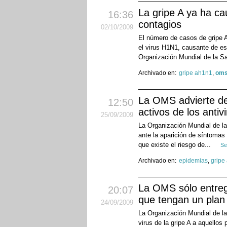
La gripe A ya ha c
16:36
contagios
02
/10
/2009
El número de casos de gripe 
el virus H1N1, causante de e
Organización Mundial de la 
Archivado en:
gripe ah1n1
,
om
La OMS advierte de l
12:50
activos de los antivi
25
/09
/2009
La Organización Mundial de la 
ante la aparición de síntomas 
que existe el riesgo de...
Se
Archivado en:
epidemias
,
gripe
La OMS sólo entreg
20:07
que tengan un plan 
24
/09
/2009
La Organización Mundial de la
virus de la gripe A a aquellos