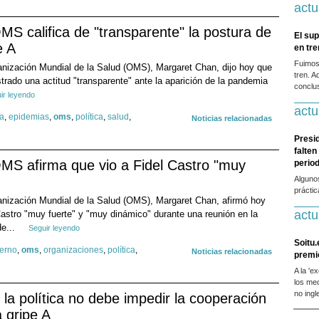
actu
OMS califica de "transparente" la postura de
El sup
e A
en tr
Fuimos
ganización Mundial de la Salud (OMS), Margaret Chan, dijo hoy que
tren. A
rado una actitud "transparente" ante la aparición de la pandemia
conclus
ir leyendo
actu
a
,
epidemias
,
oms
,
política
,
salud
,
Noticias relacionadas
Presi
falten
OMS afirma que vio a Fidel Castro "muy
period
Alguno
prácti
ganización Mundial de la Salud (OMS), Margaret Chan, afirmó hoy
actu
 Castro "muy fuerte" y "muy dinámico" durante una reunión en la
de...
Seguir leyendo
Soitu.
erno
,
oms
,
organizaciones
,
política
,
Noticias relacionadas
premi
A la 'e
los me
no ingl
a política no debe impedir la cooperación
a gripe A