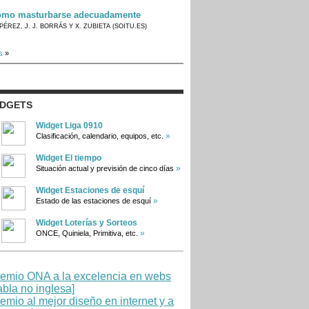
mo masturbarse adecuadamente
PÉREZ, J. J. BORRÁS Y X. ZUBIETA (SOITU.ES)
s
»
IDGETS
Widget Liga 0910
»
Clasificación, calendario, equipos, etc.
Widget El tiempo
»
Situación actual y previsión de cinco días
Widget Estaciones de esquí
»
Estado de las estaciones de esquí
Widget Loterías y Sorteos
»
ONCE, Quiniela, Primitiva, etc.