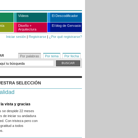
Vídeos
El Descodificador
mía
Diseño +
El blog de Gervasio
Arquitectura
Iniciar sesión
|
Registrarse
|
¿Por qué registrarse?
AR
Por palabras
Por tema
Por fecha
ESTRA SELECCIÓN
alidad
la vista y gracias
es se despide 22 meses
s de iniciar su andadura
ed. Con tristeza pero con
gratitud a todos
os.