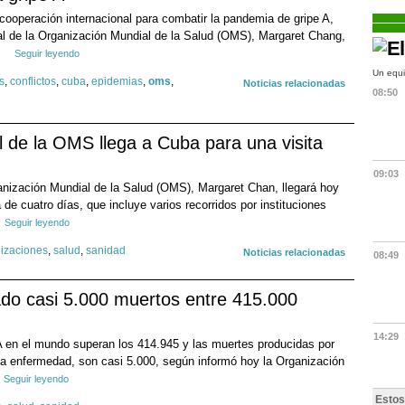
 cooperación internacional para combatir la pandemia de gripe A,
eral de la Organización Mundial de la Salud (OMS), Margaret Chang,
.
Seguir leyendo
Un equi
s
,
conflictos
,
cuba
,
epidemias
,
oms
,
Noticias relacionadas
08:50
l de la OMS llega a Cuba para una visita
09:03
ganización Mundial de la Salud (OMS), Margaret Chan, llegará hoy
 de cuatro días, que incluye varios recorridos por instituciones
Seguir leyendo
izaciones
,
salud
,
sanidad
Noticias relacionadas
08:49
ado casi 5.000 muertos entre 415.000
14:29
A en el mundo superan los 414.945 y las muertes producidas por
sa enfermedad, son casi 5.000, según informó hoy la Organización
Seguir leyendo
Estos