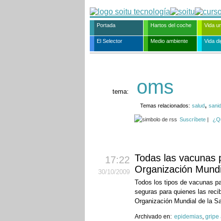
Portada
Hartos del coche
Vida u
El Selector
Medio ambiente
Vida dig
oms
tema:
,
Temas relacionados:
salud
sani
Suscríbete
|
¿Q
Todas las vacunas p
17:22
Organización Mundi
30
/10
/2009
Todos los tipos de vacunas pa
seguras para quienes las reci
Organización Mundial de la S
Archivado en:
epidemias
,
gripe