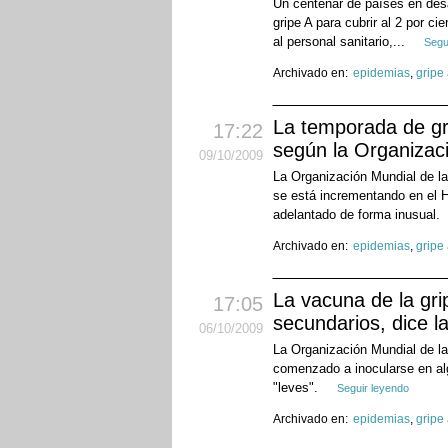
Un centenar de países en desa
gripe A para cubrir al 2 por ci
al personal sanitario,...
Segu
Archivado en:
epidemias
,
gripe
La temporada de gr
17:22
según la Organizac
09
/10
/2009
La Organización Mundial de la 
se está incrementando en el 
adelantado de forma inusual.
Archivado en:
epidemias
,
gripe
La vacuna de la gri
17:05
secundarios, dice l
06
/10
/2009
La Organización Mundial de la
comenzado a inocularse en al
"leves".
Seguir leyendo
Archivado en:
epidemias
,
gripe