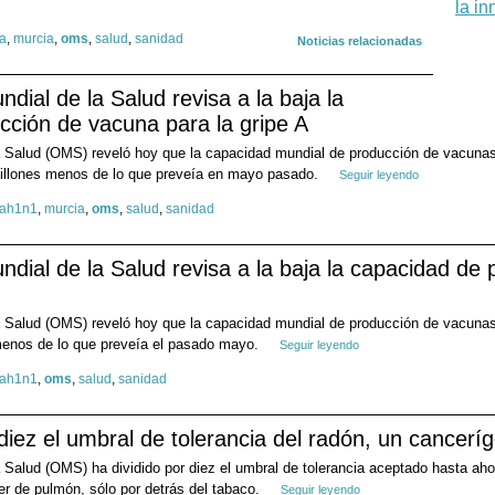
 a
,
murcia
,
oms
,
salud
,
sanidad
Noticias relacionadas
dial de la Salud revisa a la baja la
cción de vacuna para la gripe A
 Salud (OMS) reveló hoy que la capacidad mundial de producción de vacunas 
 millones menos de lo que preveía en mayo pasado.
Seguir leyendo
 ah1n1
,
murcia
,
oms
,
salud
,
sanidad
dial de la Salud revisa a la baja la capacidad de
 Salud (OMS) reveló hoy que la capacidad mundial de producción de vacunas 
 menos de lo que preveía el pasado mayo.
Seguir leyendo
 ah1n1
,
oms
,
salud
,
sanidad
iez el umbral de tolerancia del radón, un cancerí
 Salud (OMS) ha dividido por diez el umbral de tolerancia aceptado hasta ahor
r de pulmón, sólo por detrás del tabaco.
Seguir leyendo