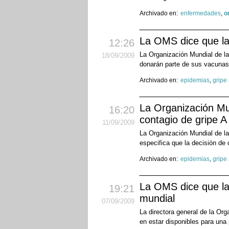
Archivado en:
enfermedades
,
o
La OMS dice que la 
12:26
La Organización Mundial de la
18
/09
/2009
donarán parte de sus vacunas 
Archivado en:
epidemias
,
gripe
La Organización Mun
16:20
contagio de gripe A
11
/09
/2009
La Organización Mundial de la
especifica que la decisión de
Archivado en:
epidemias
,
gripe
La OMS dice que la 
19:21
mundial
07
/09
/2009
La directora general de la Or
en estar disponibles para una 