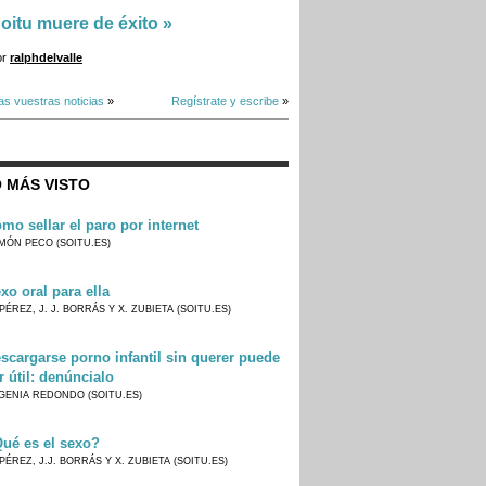
oitu muere de éxito
»
or
ralphdelvalle
as vuestras noticias
»
Regístrate y escribe
»
 MÁS VISTO
mo sellar el paro por internet
MÓN PECO (SOITU.ES)
xo oral para ella
PÉREZ, J. J. BORRÁS Y X. ZUBIETA (SOITU.ES)
scargarse porno infantil sin querer puede
r útil: denúncialo
GENIA REDONDO (SOITU.ES)
ué es el sexo?
PÉREZ, J.J. BORRÁS Y X. ZUBIETA (SOITU.ES)