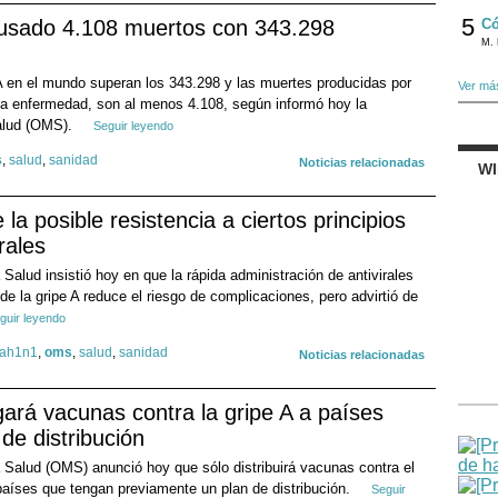
5
ausado 4.108 muertos con 343.298
Có
M. 
A en el mundo superan los 343.298 y las muertes producidas por
Ver má
sa enfermedad, son al menos 4.108, según informó hoy la
Salud (OMS).
Seguir leyendo
s
,
salud
,
sanidad
Noticias relacionadas
W
a posible resistencia a ciertos principios
rales
Salud insistió hoy en que la rápida administración de antivirales
de la gripe A reduce el riesgo de complicaciones, pero advirtió de
guir leyendo
 ah1n1
,
oms
,
salud
,
sanidad
Noticias relacionadas
ará vacunas contra la gripe A a países
de distribución
 Salud (OMS) anunció hoy que sólo distribuirá vacunas contra el
 países que tengan previamente un plan de distribución.
Seguir