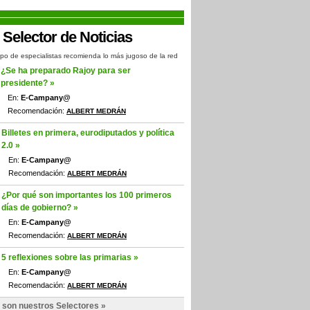
po de especialistas recomienda lo más jugoso de la red
¿Se ha preparado Rajoy para ser
presidente? »
En:
E-Campany@
Recomendación:
ALBERT MEDRÁN
Billetes en primera, eurodiputados y política
2.0 »
En:
E-Campany@
Recomendación:
ALBERT MEDRÁN
¿Por qué son importantes los 100 primeros
días de gobierno? »
En:
E-Campany@
Recomendación:
ALBERT MEDRÁN
5 reflexiones sobre las primarias »
En:
E-Campany@
Recomendación:
ALBERT MEDRÁN
 son nuestros Selectores »