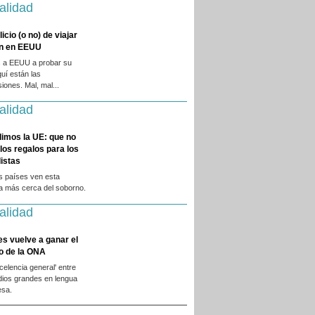
alidad
licio (o no) de viajar
en en EEUU
 a EEUU a probar su
quí están las
iones. Mal, mal...
alidad
dimos la UE: que no
 los regalos para los
istas
s países ven esta
ca más cerca del soborno.
alidad
es vuelve a ganar el
o de la ONA
xcelencia general' entre
dios grandes en lengua
esa.