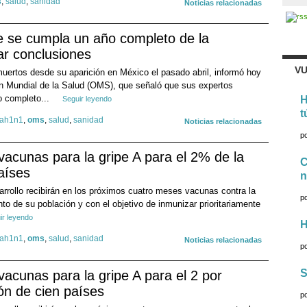
s
,
salud
,
sanidad
Noticias relacionadas
 se cumpla un año completo de la
r conclusiones
VU
uertos desde su aparición en México el pasado abril, informó hoy
ón Mundial de la Salud (OMS), que señaló que sus expertos
o completo...
H
Seguir leyendo
t
 ah1n1
,
oms
,
salud
,
sanidad
Noticias relacionadas
p
vacunas para la gripe A para el 2% de la
C
aíses
n
rrollo recibirán en los próximos cuatro meses vacunas contra la
p
ento de su población y con el objetivo de inmunizar prioritariamente
ir leyendo
H
 ah1n1
,
oms
,
salud
,
sanidad
Noticias relacionadas
p
S
vacunas para la gripe A para el 2 por
ión de cien países
p