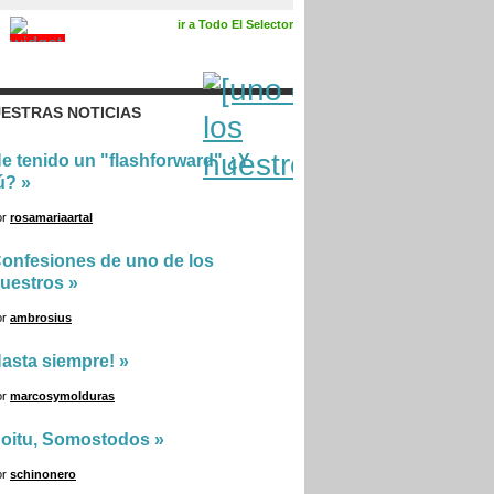
ir a Todo El Selector
ESTRAS NOTICIAS
e tenido un "flashforward" ¿Y
ú?
»
or
rosamariaartal
onfesiones de uno de los
uestros
»
or
ambrosius
asta siempre!
»
or
marcosymolduras
oitu, Somostodos
»
or
schinonero