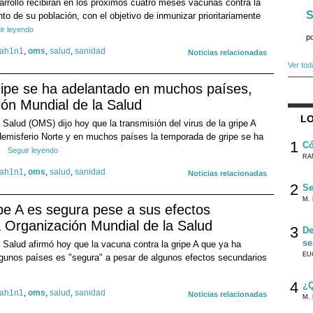
rrollo recibirán en los próximos cuatro meses vacunas contra la
S
ento de su población, con el objetivo de inmunizar prioritariamente
ir leyendo
p
 ah1n1
,
oms
,
salud
,
sanidad
Noticias relacionadas
Ver tod
ipe se ha adelantado en muchos países,
ión Mundial de la Salud
LO
Salud (OMS) dijo hoy que la transmisión del virus de la gripe A
Hemisferio Norte y en muchos países la temporada de gripe se ha
1
Có
Seguir leyendo
RA
 ah1n1
,
oms
,
salud
,
sanidad
Noticias relacionadas
2
Se
M. 
pe A es segura pese a sus efectos
a Organización Mundial de la Salud
3
De
se
 Salud afirmó hoy que la vacuna contra la gripe A que ya ha
EU
gunos países es "segura" a pesar de algunos efectos secundarios
4
¿Q
 ah1n1
,
oms
,
salud
,
sanidad
Noticias relacionadas
M. 