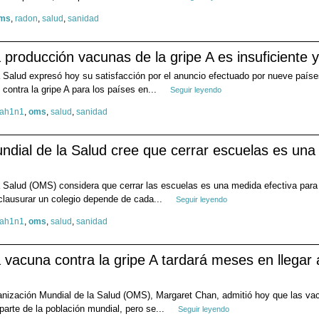
ms
,
radon
,
salud
,
sanidad
producción vacunas de la gripe A es insuficiente 
 Salud expresó hoy su satisfacción por el anuncio efectuado por nueve paíse
contra la gripe A para los países en...
Seguir leyendo
 ah1n1
,
oms
,
salud
,
sanidad
dial de la Salud cree que cerrar escuelas es una 
 Salud (OMS) considera que cerrar las escuelas es una medida efectiva para f
 clausurar un colegio depende de cada...
Seguir leyendo
 ah1n1
,
oms
,
salud
,
sanidad
vacuna contra la gripe A tardará meses en llegar a
ganización Mundial de la Salud (OMS), Margaret Chan, admitió hoy que las va
parte de la población mundial, pero se...
Seguir leyendo