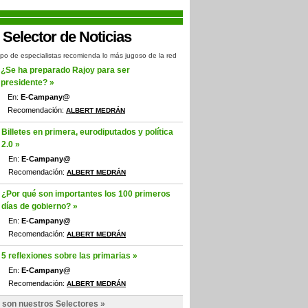
po de especialistas recomienda lo más jugoso de la red
¿Se ha preparado Rajoy para ser
presidente? »
En:
E-Campany@
Recomendación:
ALBERT MEDRÁN
Billetes en primera, eurodiputados y política
2.0 »
En:
E-Campany@
Recomendación:
ALBERT MEDRÁN
¿Por qué son importantes los 100 primeros
días de gobierno? »
En:
E-Campany@
Recomendación:
ALBERT MEDRÁN
5 reflexiones sobre las primarias »
En:
E-Campany@
Recomendación:
ALBERT MEDRÁN
 son nuestros Selectores »