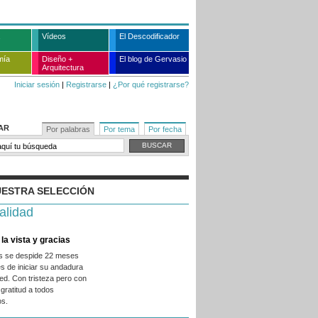
Vídeos
El Descodificador
mía
Diseño +
El blog de Gervasio
Arquitectura
Iniciar sesión
|
Registrarse
|
¿Por qué registrarse?
AR
Por palabras
Por tema
Por fecha
ESTRA SELECCIÓN
alidad
la vista y gracias
es se despide 22 meses
s de iniciar su andadura
ed. Con tristeza pero con
gratitud a todos
os.