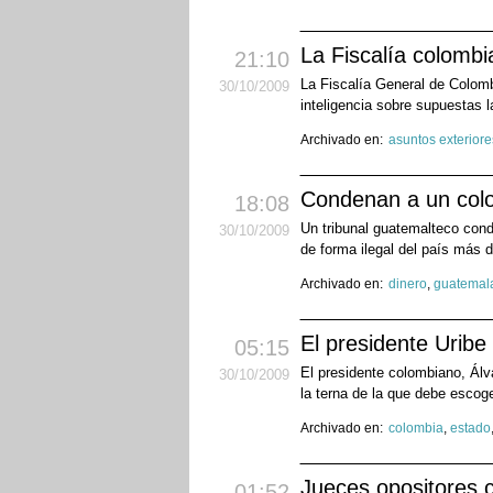
La Fiscalía colombi
21:10
La Fiscalía General de Colombi
30
/10
/2009
inteligencia sobre supuestas l
Archivado en:
asuntos exteriore
Condenan a un colo
18:08
Un tribunal guatemalteco cond
30
/10
/2009
de forma ilegal del país más 
Archivado en:
dinero
,
guatemal
El presidente Uribe
05:15
El presidente colombiano, Álv
30
/10
/2009
la terna de la que debe escoge
Archivado en:
colombia
,
estado
Jueces opositores c
01:52