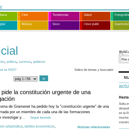
rbana
Cine
Tendencias
Salud
Fotografía
ital
Música
Sexo
I love publi
Gastrono
cial
BUSC
,
,
,
rior
política
sucesos
gobierno
ué es RSS?
Índice de temas y buscador
NU
»
actu
ide la constitución urgente de una
Hasta 
gación
Soitu.
oma de Gramenet ha pedido hoy la "constitución urgente" de una
despué
ormada por un miembro de cada una de las formaciones
en la R
 investigar y...
Seguir leyendo
mucha 
vosotr
ion urbanistica
,
delitos economicos
,
Noticias relacionadas