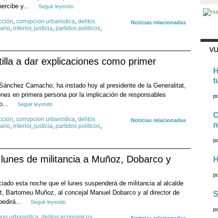
ercibe y...
Seguir leyendo
cción
,
corrupcion urbanistica
,
delitos
Noticias relacionadas
ario
,
interior
,
justicia
,
partidos politicos
,
VU
illa a dar explicaciones como primer
H
t
 Sánchez Camacho, ha instado hoy al presidente de la Generalitat,
iones en primera persona por la implicación de responsables
p
o...
Seguir leyendo
C
cción
,
corrupcion urbanistica
,
delitos
Noticias relacionadas
n
ario
,
interior
,
justicia
,
partidos politicos
,
p
lunes de militancia a Muñoz, Dobarco y
H
p
iado esta noche que el lunes suspenderá de militancia al alcalde
 Bartomeu Muñoz, al concejal Manuel Dobarco y al director de
S
pedirá...
Seguir leyendo
p
ion urbanistica
,
delitos economicos
,