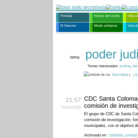
Portada
Hartos del coche
Vida u
El Selector
Medio ambiente
Vida dig
poder judi
tema:
,
Temas relacionados:
justicia
inte
Suscríbete
|
¿Q
CDC Santa Coloma p
21:57
comisión de investi
31
/10
/2009
El grupo de CDC de Santa Col
comisión de investigación, f
municipales, con el objetivo de
Archivado en:
cataluña
,
corrupc