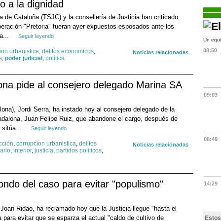
o a la dignidad
ia de Cataluña (TSJC) y la consellería de Justicia han criticado
peración "Pretoria" fueran ayer expuestos esposados ante los
a...
Seguir leyendo
Un equi
08:50
ion urbanistica
,
delitos economicos
,
Noticias relacionadas
s
,
poder judicial
,
política
ona pide al consejero delegado Marina SA
09:03
ona), Jordi Serra, ha instado hoy al consejero delegado de la
adalona, Juan Felipe Ruiz, que abandone el cargo, después de
 sitúa...
Seguir leyendo
08:49
cción
,
corrupcion urbanistica
,
delitos
Noticias relacionadas
ario
,
interior
,
justicia
,
partidos politicos
,
fondo del caso para evitar "populismo"
14:29
 Joan Ridao, ha reclamado hoy que la Justicia llegue "hasta el
a para evitar que se esparza el actual "caldo de cultivo de
Estos