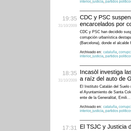
interior
,
justicia
,
partidos politico
CDC y PSC suspender
19:35
encarcelados por c
31
/10
/2009
CDC y PSC han decidido suspen
corrupción urbanística desta
(Barcelona), donde el alcalde 
Archivado en:
cataluña
,
corrupc
interior
,
justicia
,
partidos politico
Incasòl investiga l
18:35
a raíz del auto de 
31
/10
/2009
El Instituto Catalán del Suelo
el Ayuntamiento de Santa Col
ente de la Generalitat, Emili..
Archivado en:
cataluña
,
corrupc
interior
,
justicia
,
partidos politico
El TSJC y Justicia d
17:31