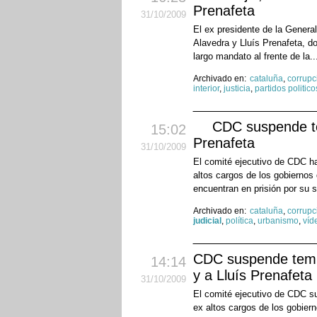
Prenafeta
31
/10
/2009
El ex presidente de la General
Alavedra y Lluís Prenafeta, d
largo mandato al frente de la.
Archivado en:
cataluña
,
corrupc
interior
,
justicia
,
partidos politico
CDC suspende te
15:02
Prenafeta
31
/10
/2009
El comité ejecutivo de CDC ha
altos cargos de los gobiernos 
encuentran en prisión por su 
Archivado en:
cataluña
,
corrupc
judicial
,
política
,
urbanismo
,
víd
CDC suspende tempo
14:14
y a Lluís Prenafeta
31
/10
/2009
El comité ejecutivo de CDC su
ex altos cargos de los gobiern