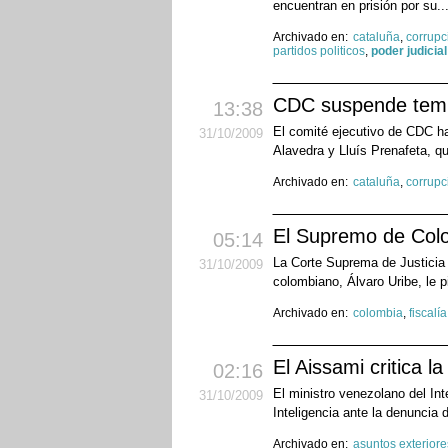
encuentran en prisión por su..
Archivado en:
cataluña
,
corrupc
partidos politicos
,
poder judicial
CDC suspende tempo
13:38
El comité ejecutivo de CDC ha
31
/10
/2009
Alavedra y Lluís Prenafeta, q
Archivado en:
cataluña
,
corrupc
El Supremo de Colom
05:14
La Corte Suprema de Justicia (
31
/10
/2009
colombiano, Álvaro Uribe, le p
Archivado en:
colombia
,
fiscalía
El Aissami critica l
02:16
El ministro venezolano del Int
31
/10
/2009
Inteligencia ante la denuncia
Archivado en:
asuntos exteriore