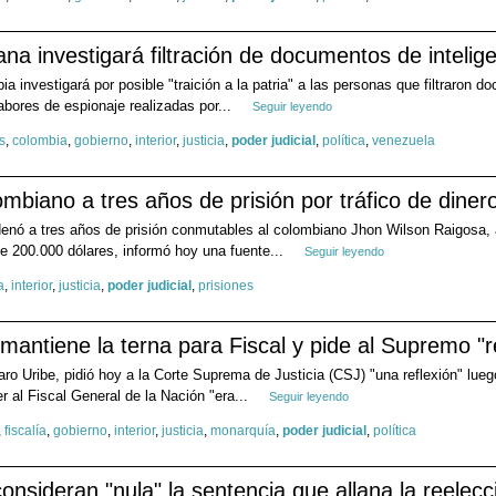
ana investigará filtración de documentos de inteli
a investigará por posible "traición a la patria" a las personas que filtraron
abores de espionaje realizadas por...
Seguir leyendo
s
,
colombia
,
gobierno
,
interior
,
justicia
,
poder judicial
,
política
,
venezuela
mbiano a tres años de prisión por tráfico de dine
enó a tres años de prisión conmutables al colombiano Jhon Wilson Raigosa, al
de 200.000 dólares, informó hoy una fuente...
Seguir leyendo
a
,
interior
,
justicia
,
poder judicial
,
prisiones
 mantiene la terna para Fiscal y pide al Supremo "r
aro Uribe, pidió hoy a la Corte Suprema de Justicia (CSJ) "una reflexión" lue
r al Fiscal General de la Nación "era...
Seguir leyendo
,
fiscalía
,
gobierno
,
interior
,
justicia
,
monarquía
,
poder judicial
,
política
onsideran "nula" la sentencia que allana la reelec