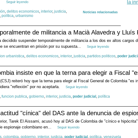
.
Seguir leyendo
ión
,
delitos economicos
,
interior
,
justicia
,
Noticias relacionadas
,
política
,
urbanismo
ralmente de militancia a Macià Alavedra y Lluís 
 decidido suspender temporalmente de militancia a los dos ex altos cargos de
ue se encuentran en prisión por su supuesta...
Seguir leyendo
ion urbanistica
,
delitos economicos
,
interior
,
justicia
,
partidos politicos
,
poder judici
bia insiste en que la terna para elegir a Fiscal "es
CSJ) reiteró hoy que la terna para elegir al Fiscal General de Colombia "es in
idiera "reflexión" por no aceptarla.
Seguir leyendo
,
funcion publica
,
gobierno
,
interior
,
justicia
,
poder judicial
,
política
a actitud "cínica" del DAS ante la denuncia de espio
erior, Tarek El Aissami, acusó hoy al DAS de Colombia de "cínico e hipócrita"
 de espionaje colombiano en...
Seguir leyendo
s
,
colombia
,
gobierno
,
interior
,
justicia
,
poder judicial
,
política
,
venezuela