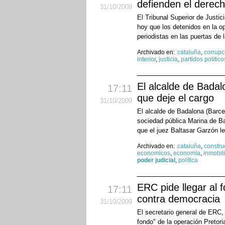
defienden el derech
31
/10
/2009
El Tribunal Superior de Justic
hoy que los detenidos en la o
periodistas en las puertas de l
Archivado en:
cataluña
,
corrupc
interior
,
justicia
,
partidos politico
El alcalde de Badal
17:11
que deje el cargo
31
/10
/2009
El alcalde de Badalona (Barcel
sociedad pública Marina de B
que el juez Baltasar Garzón le
Archivado en:
cataluña
,
constru
economicos
,
economía
,
inmobili
poder judicial
,
política
ERC pide llegar al 
17:11
contra democracia
31
/10
/2009
El secretario general de ERC,
fondo" de la operación Pretori