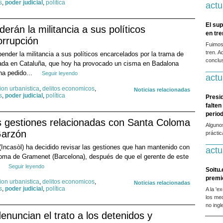
s
,
poder judicial
,
política
actu
El sup
án la militancia a sus políticos
en tr
orrupción
Fuimos
tren. A
der la militancia a sus políticos encarcelados por la trama de
conclus
pada en Cataluña, que hoy ha provocado un cisma en Badalona
ha pedido...
Seguir leyendo
actu
ion urbanistica
,
delitos economicos
,
Noticias relacionadas
s
,
poder judicial
,
política
Presi
falten
period
as gestiones relacionadas con Santa Coloma
Alguno
Garzón
prácti
 (Incasòl) ha decidido revisar las gestiones que han mantenido con
actu
oma de Gramenet (Barcelona), después de que el gerente de este
.
Seguir leyendo
Soitu.
premi
ion urbanistica
,
delitos economicos
,
Noticias relacionadas
s
,
poder judicial
,
política
A la 'e
los me
no ingl
enuncian el trato a los detenidos y