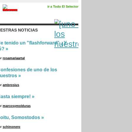
ir a Todo El Selector
ESTRAS NOTICIAS
e tenido un "flashforward" ¿Y
ú?
»
or
rosamariaartal
onfesiones de uno de los
uestros
»
or
ambrosius
asta siempre!
»
or
marcosymolduras
oitu, Somostodos
»
or
schinonero