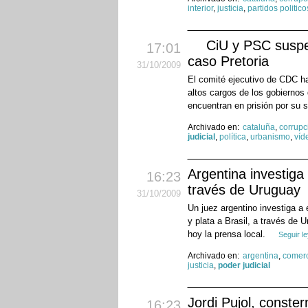
interior
,
justicia
,
partidos politico
CiU y PSC suspen
17:01
caso Pretoria
31
/10
/2009
El comité ejecutivo de CDC ha
altos cargos de los gobiernos 
encuentran en prisión por su 
Archivado en:
cataluña
,
corrupc
judicial
,
política
,
urbanismo
,
víd
Argentina investiga
16:23
través de Uruguay
31
/10
/2009
Un juez argentino investiga a 
y plata a Brasil, a través de 
hoy la prensa local.
Seguir l
Archivado en:
argentina
,
comer
justicia
,
poder judicial
Jordi Pujol, conste
16:23