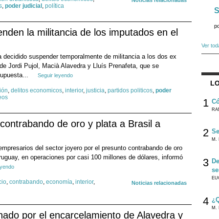
Noticias relacionadas
s
,
poder judicial
,
política
S
p
den la militancia de los imputados en el
Ver tod
 decidido suspender temporalmente de militancia a los dos ex
de Jordi Pujol, Macià Alavedra y Lluís Prenafeta, que se
supuesta...
Seguir leyendo
LO
ión
,
delitos economicos
,
interior
,
justicia
,
partidos politicos
,
poder
eos
1
Có
RA
 contrabando de oro y plata a Brasil a
2
Se
M. 
empresarios del sector joyero por el presunto contrabando de oro
Uruguay, en operaciones por casi 100 millones de dólares, informó
3
De
eyendo
se
EU
cio
,
contrabando
,
economía
,
interior
,
Noticias relacionadas
4
¿Q
M. 
rnado por el encarcelamiento de Alavedra y