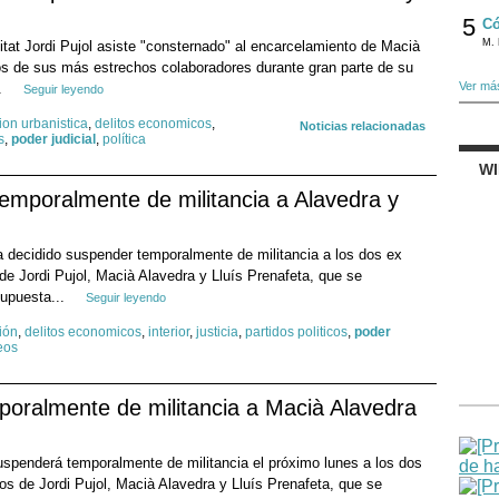
5
Có
M. 
itat Jordi Pujol asiste "consternado" al encarcelamiento de Macià
os de sus más estrechos colaboradores durante gran parte de su
Ver má
..
Seguir leyendo
ion urbanistica
,
delitos economicos
,
Noticias relacionadas
s
,
poder judicial
,
política
W
mporalmente de militancia a Alavedra y
 decidido suspender temporalmente de militancia a los dos ex
de Jordi Pujol, Macià Alavedra y Lluís Prenafeta, que se
supuesta...
Seguir leyendo
ión
,
delitos economicos
,
interior
,
justicia
,
partidos politicos
,
poder
eos
ralmente de militancia a Macià Alavedra
spenderá temporalmente de militancia el próximo lunes a los dos
os de Jordi Pujol, Macià Alavedra y Lluís Prenafeta, que se