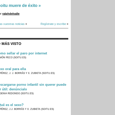
oitu muere de éxito
»
or
ralphdelvalle
as vuestras noticias
»
Regístrate y escribe
»
 MÁS VISTO
mo sellar el paro por internet
MÓN PECO (SOITU.ES)
xo oral para ella
PÉREZ, J. J. BORRÁS Y X. ZUBIETA (SOITU.ES)
scargarse porno infantil sin querer puede
r útil: denúncialo
GENIA REDONDO (SOITU.ES)
ué es el sexo?
PÉREZ, J.J. BORRÁS Y X. ZUBIETA (SOITU.ES)