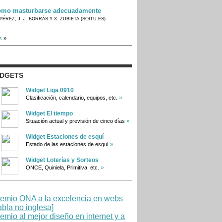
mo masturbarse adecuadamente
PÉREZ, J. J. BORRÁS Y X. ZUBIETA (SOITU.ES)
s
»
IDGETS
Widget Liga 0910
»
Clasificación, calendario, equipos, etc.
Widget El tiempo
»
Situación actual y previsión de cinco días
Widget Estaciones de esquí
»
Estado de las estaciones de esquí
Widget Loterías y Sorteos
»
ONCE, Quiniela, Primitiva, etc.