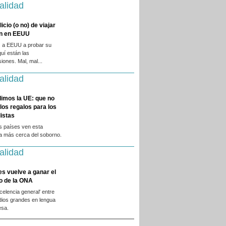
alidad
licio (o no) de viajar
en en EEUU
 a EEUU a probar su
quí están las
iones. Mal, mal...
alidad
dimos la UE: que no
 los regalos para los
istas
s países ven esta
ca más cerca del soborno.
alidad
es vuelve a ganar el
o de la ONA
xcelencia general' entre
dios grandes en lengua
esa.