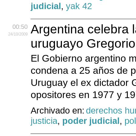
judicial
,
yak 42
Argentina celebra 
00:50
24
/10
/2009
uruguayo Gregorio
El Gobierno argentino ma
condena a 25 años de pr
Uruguay el ex dictador 
opositores en 1977 y 1
Archivado en:
derechos h
justicia
,
poder judicial
,
pol