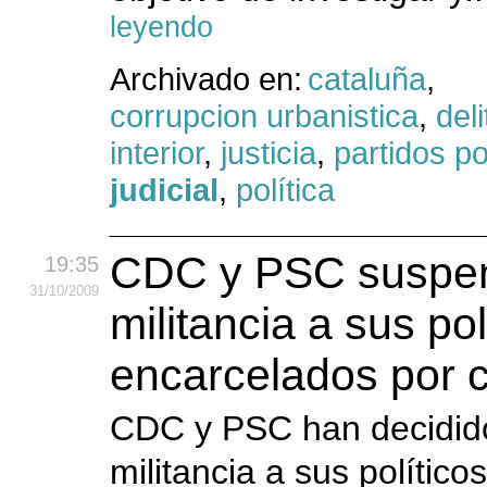
leyendo
Archivado en:
cataluña
,
corrupcion urbanistica
,
del
interior
,
justicia
,
partidos po
judicial
,
política
CDC y PSC suspen
19:35
31
/10
/2009
militancia a sus pol
encarcelados por 
CDC y PSC han decidid
militancia a sus polític