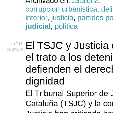
Archivado en:
cataluña
,
corrupcion urbanistica
,
del
interior
,
justicia
,
partidos po
judicial
,
política
El TSJC y Justicia
17:31
31
/10
/2009
el trato a los deten
defienden el derec
dignidad
El Tribunal Superior de 
Cataluña (TSJC) y la co