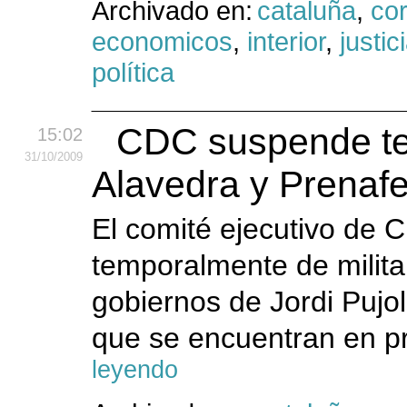
Archivado en:
cataluña
,
cor
economicos
,
interior
,
justic
política
CDC suspende tem
15:02
31
/10
/2009
Alavedra y Prenafe
El comité ejecutivo de
temporalmente de militan
gobiernos de Jordi Pujol
que se encuentran en pr
leyendo