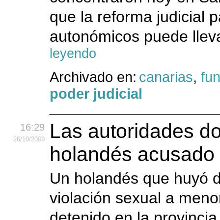
que la reforma judicial 
autonómicos puede lleva
leyendo
Archivado en:
canarias
,
fun
poder judicial
Las autoridades d
16:29
26
/10
/2009
holandés acusado 
Un holandés que huyó d
violación sexual a meno
detenido en la provinci