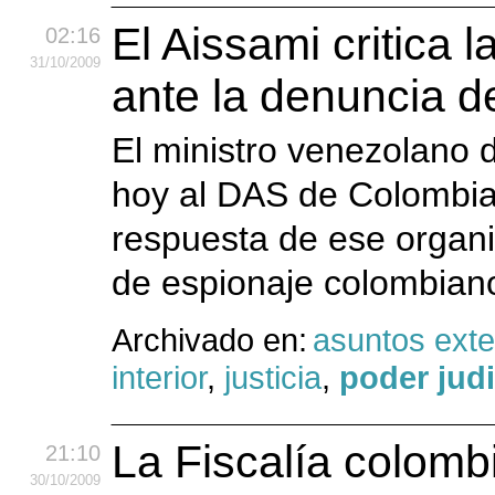
El Aissami critica l
02:16
31
/10
/2009
ante la denuncia d
El ministro venezolano d
hoy al DAS de Colombia de
respuesta de ese organi
de espionaje colombian
Archivado en:
asuntos exte
interior
,
justicia
,
poder judi
La Fiscalía colombi
21:10
30
/10
/2009