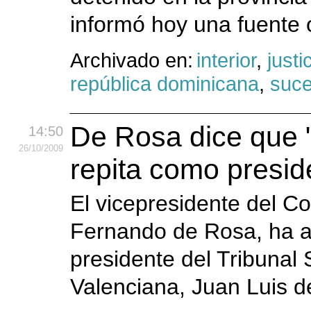
informó hoy una fuente o
Archivado en:
interior
,
justi
república dominicana
,
suc
De Rosa dice que 
14:50
26
/10
/2009
repita como presi
El vicepresidente del Co
Fernando de Rosa, ha af
presidente del Tribunal 
Valenciana, Juan Luis de