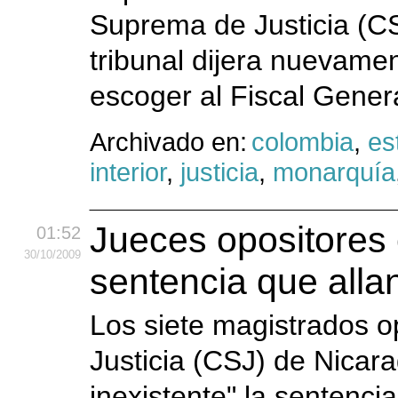
Suprema de Justicia (CS
tribunal dijera nuevame
escoger al Fiscal Genera
Archivado en:
colombia
,
es
interior
,
justicia
,
monarquía
Jueces opositores 
01:52
30
/10
/2009
sentencia que alla
Los siete magistrados o
Justicia (CSJ) de Nicarag
inexistente" la sentencia