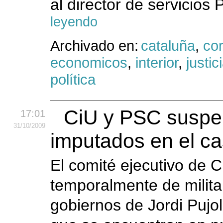
al director de servicios 
leyendo
Archivado en:
cataluña
,
cor
economicos
,
interior
,
justic
política
CiU y PSC suspen
17:01
31
/10
/2009
imputados en el ca
El comité ejecutivo de
temporalmente de militan
gobiernos de Jordi Pujol