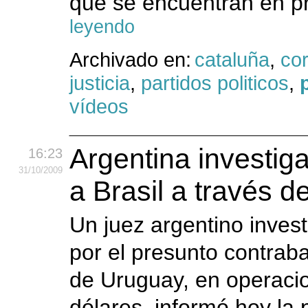
que se encuentran en pr
leyendo
Archivado en:
cataluña
,
co
justicia
,
partidos politicos
,
vídeos
Argentina investig
16:23
31
/10
/2009
a Brasil a través 
Un juez argentino invest
por el presunto contraba
de Uruguay, en operacio
dólares, informó hoy la 