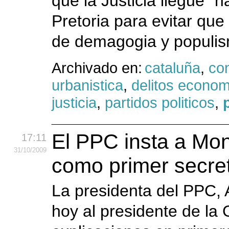
que la Justicia llegue "h
Pretoria para evitar que
de demagogia y populis
Archivado en:
cataluña
,
co
urbanistica
,
delitos econo
justicia
,
partidos politicos
,
El PPC insta a Mont
17:11
31
/10
/2009
como primer secre
La presidenta del PPC,
hoy al presidente de la G