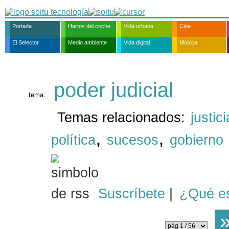
Portada
Hartos del coche
Vida urbana
Cine
El Selector
Medio ambiente
Vida digital
Música
poder judicial
tema:
Temas relacionados:
justici
,
,
política
sucesos
gobierno
Suscríbete
|
¿Qué e