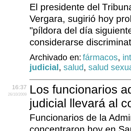
El presidente del Tribun
Vergara, sugirió hoy pro
"píldora del día siguien
considerarse discriminat
Archivado en:
fármacos
,
in
judicial
,
salud
,
salud sexu
Los funcionarios a
16:37
26
/10
/2009
judicial llevará al 
Funcionarios de la Admin
concentraron hoy en San