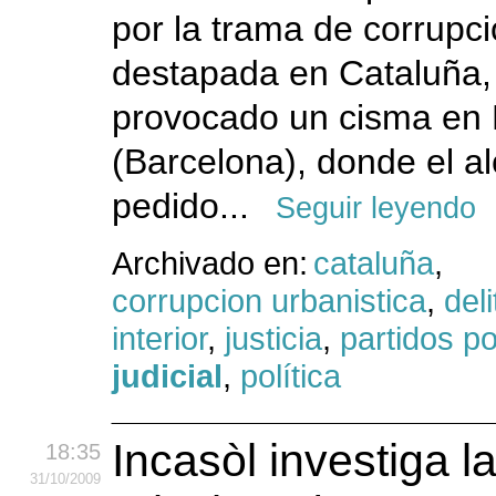
por la trama de corrupci
destapada en Cataluña,
provocado un cisma en
(Barcelona), donde el a
pedido...
Seguir leyendo
Archivado en:
cataluña
,
corrupcion urbanistica
,
del
interior
,
justicia
,
partidos po
judicial
,
política
Incasòl investiga l
18:35
31
/10
/2009