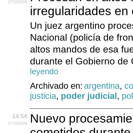
27
/10
/2009
irregularidades e
Un juez argentino proce
Nacional (policía de fro
altos mandos de esa fue
durante el Gobierno de
leyendo
Archivado en:
argentina
,
co
justicia
,
poder judicial
,
pol
Nuevo procesamien
14:54
27
/10
/2009
cometidos durante 