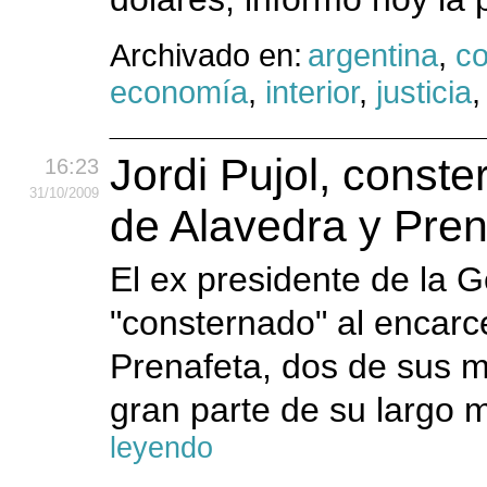
Archivado en:
argentina
,
c
economía
,
interior
,
justicia
Jordi Pujol, const
16:23
31
/10
/2009
de Alavedra y Pren
El ex presidente de la Ge
"consternado" al encarc
Prenafeta, dos de sus 
gran parte de su largo m
leyendo