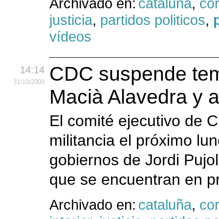
Archivado en:
cataluña
,
co
justicia
,
partidos politicos
,
vídeos
CDC suspende temp
14:14
31
/10
/2009
Macià Alavedra y a
El comité ejecutivo de
militancia el próximo lu
gobiernos de Jordi Pujol
que se encuentran en pr
Archivado en:
cataluña
,
co