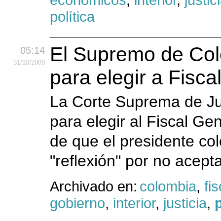
política
El Supremo de Colo
05:14
31
/10
/2009
para elegir a Fiscal
La Corte Suprema de Jus
para elegir al Fiscal Ge
de que el presidente col
"reflexión" por no acept
Archivado en:
colombia
,
fis
gobierno
,
interior
,
justicia
,