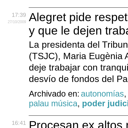
Alegret pide respet
17:39
27
/10
/2009
y que le dejen trab
La presidenta del Tribun
(TSJC), Maria Eugènia 
deje trabajar con tranqui
desvío de fondos del Pa
Archivado en:
autonomías
palau música
,
poder judic
Procesan ex altos
16:41