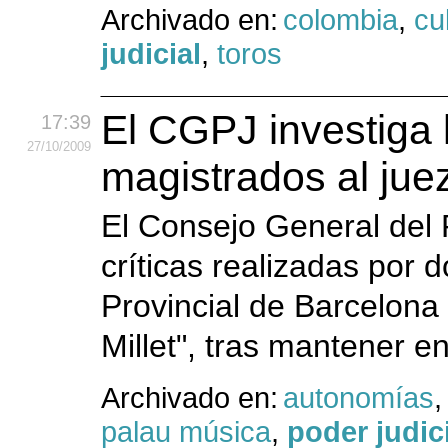
Archivado en:
colombia
,
cu
judicial
,
toros
El CGPJ investiga l
17:39
27
/10
/2009
magistrados al juez
El Consejo General del 
críticas realizadas por 
Provincial de Barcelona a
Millet", tras mantener en
Archivado en:
autonomías
palau música
,
poder judic