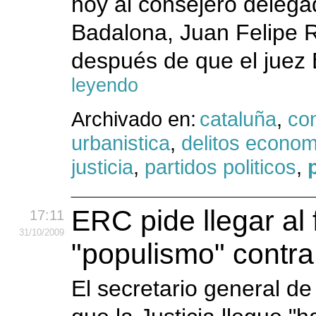
hoy al consejero delega
Badalona, Juan Felipe R
después de que el juez B
leyendo
Archivado en:
cataluña
,
co
urbanistica
,
delitos econo
justicia
,
partidos politicos
,
ERC pide llegar al 
17:11
31
/10
/2009
"populismo" contr
El secretario general d