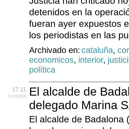
Justicia han criticado h
detenidos en la operació
fueran ayer expuestos 
los periodistas en las pu
Archivado en:
cataluña
,
cor
economicos
,
interior
,
justic
política
El alcalde de Bada
17:11
31
/10
/2009
delegado Marina S
El alcalde de Badalona (