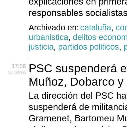
explicaciones en primer
responsables socialistas
Archivado en:
cataluña
,
co
urbanistica
,
delitos econo
justicia
,
partidos politicos
,
PSC suspenderá el 
17:06
31
/10
/2009
Muñoz, Dobarco y 
La dirección del PSC ha
suspenderá de militanci
Gramenet, Bartomeu Muñ