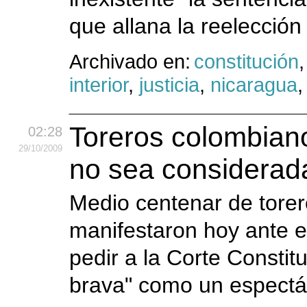
que allana la reelección
Archivado en:
constitución
interior
,
justicia
,
nicaragua
Toreros colombiano
02:28
29
/10
/2009
no sea considerada
Medio centenar de torer
manifestaron hoy ante e
pedir a la Corte Constit
brava" como un espectác