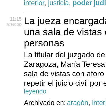
interior
,
justicia
,
poder judi
La jueza encargada
11:15
26
/10
/2009
una sala de vistas
personas
La titular del juzgado d
Zaragoza, María Teresa 
sala de vistas con afor
repetir el juicio civil po
leyendo
Archivado en:
aragón
,
inter