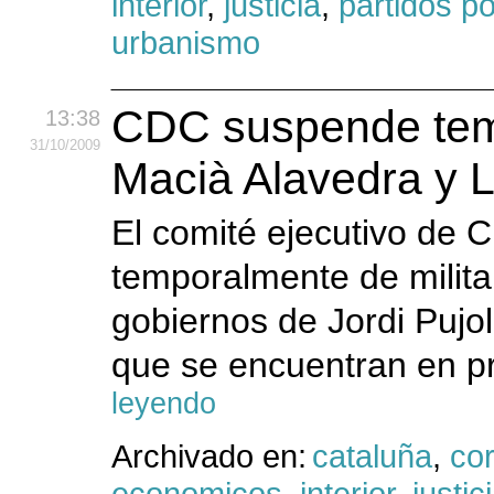
interior
,
justicia
,
partidos po
urbanismo
CDC suspende temp
13:38
31
/10
/2009
Macià Alavedra y L
El comité ejecutivo de
temporalmente de militan
gobiernos de Jordi Pujol
que se encuentran en pr
leyendo
Archivado en:
cataluña
,
cor
economicos
,
interior
,
justic