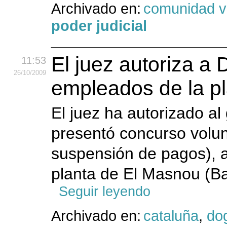
Archivado en:
comunidad v
poder judicial
El juez autoriza a 
11:53
26
/10
/2009
empleados de la p
El juez ha autorizado al
presentó concurso volun
suspensión de pagos), a
planta de El Masnou (Bar
Seguir leyendo
Archivado en:
cataluña
,
do