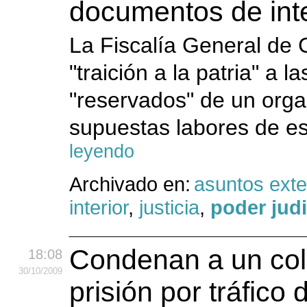
documentos de int
La Fiscalía General de 
"traición a la patria" a
"reservados" de un orga
supuestas labores de es
leyendo
Archivado en:
asuntos exte
interior
,
justicia
,
poder judi
Condenan a un col
18:08
30
/10
/2009
prisión por tráfic