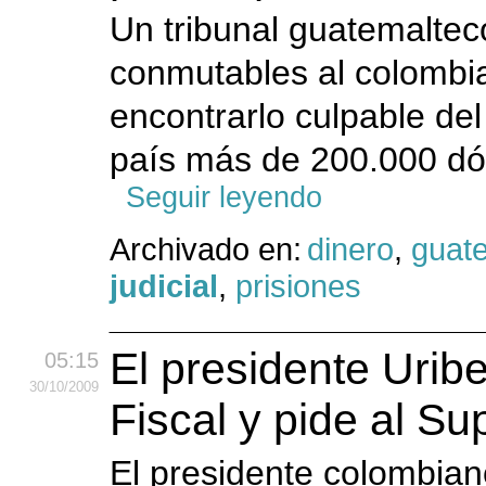
Un tribunal guatemaltec
conmutables al colombi
encontrarlo culpable del
país más de 200.000 dól
Seguir leyendo
Archivado en:
dinero
,
guat
judicial
,
prisiones
El presidente Urib
05:15
30
/10
/2009
Fiscal y pide al Su
El presidente colombiano