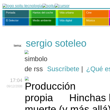
Portada
Hartos del coche
Vida urbana
Cine
El Selector
Medio ambiente
Vida digital
Música
sergio soteleo
tema:
Suscríbete
|
¿Qué e
17:04
09
/12
/2008
Hinchas 
muerte (y más allá