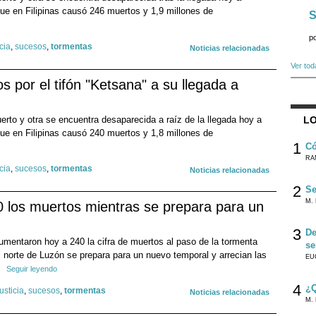
que en Filipinas causó 246 muertos y 1,9 millones de
S
p
icia
,
sucesos
,
tormentas
Noticias relacionadas
Ver tod
 por el tifón "Ketsana" a su llegada a
to y otra se encuentra desaparecida a raíz de la llegada hoy a
LO
que en Filipinas causó 240 muertos y 1,8 millones de
1
Có
RA
icia
,
sucesos
,
tormentas
Noticias relacionadas
2
Se
M. 
40 los muertos mientras se prepara para un
3
De
aumentaron hoy a 240 la cifra de muertos al paso de la tormenta
se
l norte de Luzón se prepara para un nuevo temporal y arrecian las
EU
Seguir leyendo
4
¿Q
justicia
,
sucesos
,
tormentas
Noticias relacionadas
M. 