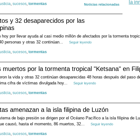
justicia
,
sucesos
,
tormentas
Noticias relacionadas
os y 32 desaparecidos por las
ipinas
hoy por llevar ayuda al casi medio millón de afectados por la tormenta tropica
0 personas y otras 32 continúan...
Seguir leyendo
justicia
,
sucesos
,
tormentas
muertos por la tormenta tropical "Ketsana" en Fili
ron la vida y otras 32 continúan desaparecidas 48 horas después del paso de 
tima cifra de víctimas divulgada hoy...
Seguir leyendo
justicia
,
sucesos
,
tormentas
s amenazan a la isla filipina de Luzón
stema de bajo presión se dirigen por el Océano Pacífico a la isla filipina de 
que causó, hasta el momento, 86 muertos, 32...
Seguir leyendo
justicia
,
sucesos
,
tormentas