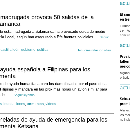
actu
El sup
e madrugada provoca 50 salidas de la
en tr
alamanca
Fuimos
tren. A
tado esta madrugada a Salamanca ha provocado cerca de medio
conclus
icía Local, según han asegurado a Efe fuentes policiales.
Seguir
actu
,
castilla león
,
gobierno
,
política
,
Noticias relacionadas
Presi
falten
period
ayuda española a Filipinas para los
Alguno
rmenta
prácti
 de ayuda humanitaria para los damnificados por el paso de la
actu
 Filipinas y mandará en las próximas horas un avión similar para
 de...
Seguir leyendo
Soitu.
as
,
inundaciones
,
tormentas
,
vídeos
premi
A la 'e
los me
neladas de ayuda de emergencia para los
no ingl
ormenta Ketsana