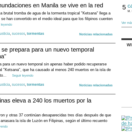
inundaciones en Manila se vive en la red
5
Có
M. 
la brutal tromba de agua de la tormenta tropical "Ketsana" llega a
 se han convertido en el medio ideal para que los filipinos cuenten
Ver má
 leyendo
justicia
,
sucesos
,
tormentas
Noticias relacionadas
W
as se prepara para un nuevo temporal
na"
ara para un nuevo temporal sin apenas haber podido recuperarse
ical "Ketsana", que ha causado al menos 240 muertos en la isla de
to...
Seguir leyendo
justicia
,
sucesos
,
tormentas
Noticias relacionadas
pinas eleva a 240 los muertos por la
on y otras 37 continúan desaparecidas tres días después de que
 arrasara la isla de Luzón en Filipinas, según el último recuento
eyendo