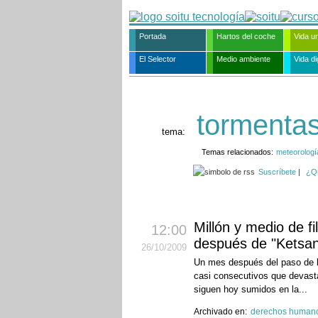
Portada
Hartos del coche
Vida u
El Selector
Medio ambiente
Vida dig
tormenta
tema:
Temas relacionados:
meteorologí
Suscríbete
|
¿Q
Millón y medio de f
12:00
después de "Ketsa
26
/10
/2009
Un mes después del paso de la
casi consecutivos que devastar
siguen hoy sumidos en la...
Archivado en:
derechos human