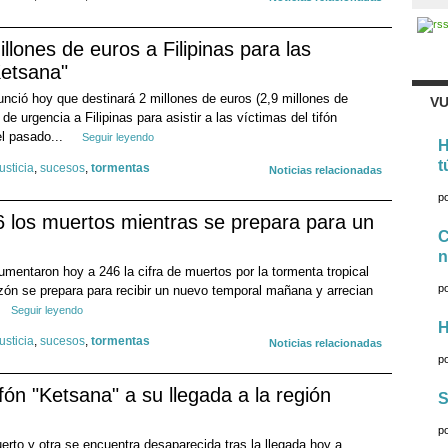
lones de euros a Filipinas para las
Ketsana"
ció hoy que destinará 2 millones de euros (2,9 millones de
VU
e urgencia a Filipinas para asistir a las víctimas del tifón
el pasado...
Seguir leyendo
H
t
justicia
,
sucesos
,
tormentas
Noticias relacionadas
p
46 los muertos mientras se prepara para un
C
n
umentaron hoy a 246 la cifra de muertos por la tormenta tropical
p
uzón se prepara para recibir un nuevo temporal mañana y arrecian
Seguir leyendo
H
justicia
,
sucesos
,
tormentas
Noticias relacionadas
p
fón "Ketsana" a su llegada a la región
S
p
to y otra se encuentra desaparecida tras la llegada hoy a