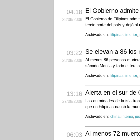
El Gobierno admite 
04:18
El Gobierno de Filipinas admit
28
/09
/2009
tercio norte del país y dejó 
Archivado en:
filipinas
,
interior
,
Se elevan a 86 los m
03:22
Al menos 86 personas murieron
28
/09
/2009
sábado Manila y todo el tercio
Archivado en:
filipinas
,
interior
,
Alerta en el sur de
13:16
Las autoridades de la isla trop
27
/09
/2009
que en Filipinas causó la mue
Archivado en:
china
,
interior
,
jus
Al menos 72 muertos
06:03