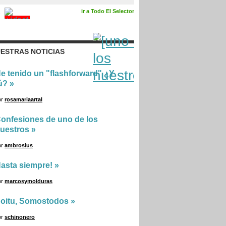
ir a Todo El Selector
ESTRAS NOTICIAS
e tenido un "flashforward" ¿Y
ú?
»
or
rosamariaartal
onfesiones de uno de los
uestros
»
or
ambrosius
asta siempre!
»
or
marcosymolduras
oitu, Somostodos
»
or
schinonero