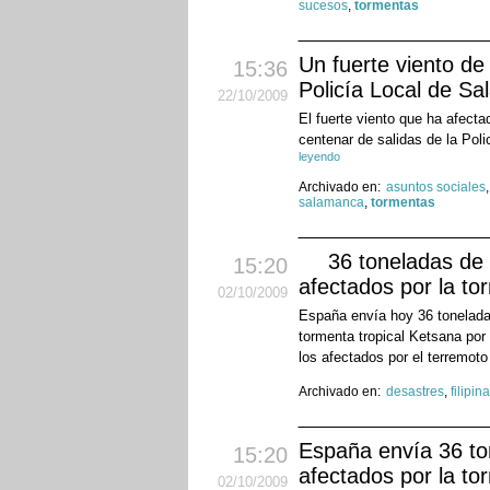
sucesos
,
tormentas
Un fuerte viento d
15:36
Policía Local de S
22
/10
/2009
El fuerte viento que ha afec
centenar de salidas de la Pol
leyendo
Archivado en:
asuntos sociales
salamanca
,
tormentas
36 toneladas de 
15:20
afectados por la to
02
/10
/2009
España envía hoy 36 toneladas
tormenta tropical Ketsana por
los afectados por el terremoto
Archivado en:
desastres
,
filipin
España envía 36 to
15:20
afectados por la t
02
/10
/2009