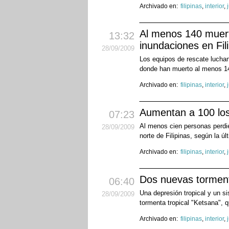
Archivado en:
filipinas
,
interior
,
Al menos 140 muert
13:32
inundaciones en Fil
28
/09
/2009
Los equipos de rescate luchan 
donde han muerto al menos 14
Archivado en:
filipinas
,
interior
,
Aumentan a 100 los 
07:23
Al menos cien personas perdie
28
/09
/2009
norte de Filipinas, según la úl
Archivado en:
filipinas
,
interior
,
Dos nuevas tormenta
06:40
Una depresión tropical y un si
28
/09
/2009
tormenta tropical "Ketsana", 
Archivado en:
filipinas
,
interior
,