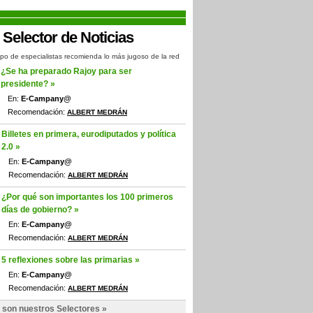
po de especialistas recomienda lo más jugoso de la red
¿Se ha preparado Rajoy para ser
presidente? »
En:
E-Campany@
Recomendación:
ALBERT MEDRÁN
Billetes en primera, eurodiputados y política
2.0 »
En:
E-Campany@
Recomendación:
ALBERT MEDRÁN
¿Por qué son importantes los 100 primeros
días de gobierno? »
En:
E-Campany@
Recomendación:
ALBERT MEDRÁN
5 reflexiones sobre las primarias »
En:
E-Campany@
Recomendación:
ALBERT MEDRÁN
 son nuestros Selectores »