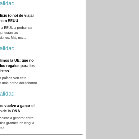
alidad
licio (o no) de viajar
en en EEUU
 a EEUU a probar su
quí están las
iones. Mal, mal...
alidad
dimos la UE: que no
 los regalos para los
istas
s países ven esta
ca más cerca del soborno.
alidad
es vuelve a ganar el
o de la ONA
xcelencia general' entre
dios grandes en lengua
esa.