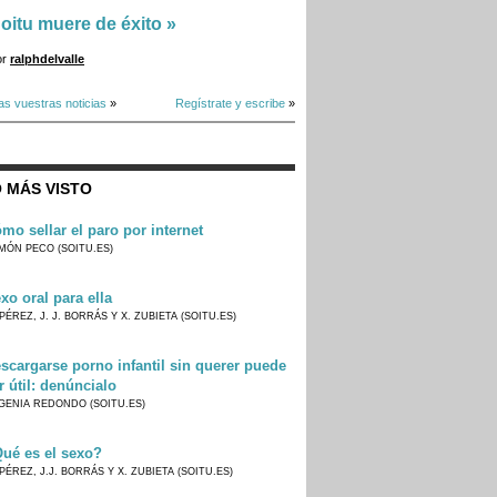
oitu muere de éxito
»
or
ralphdelvalle
as vuestras noticias
»
Regístrate y escribe
»
 MÁS VISTO
mo sellar el paro por internet
MÓN PECO (SOITU.ES)
xo oral para ella
PÉREZ, J. J. BORRÁS Y X. ZUBIETA (SOITU.ES)
scargarse porno infantil sin querer puede
r útil: denúncialo
GENIA REDONDO (SOITU.ES)
ué es el sexo?
PÉREZ, J.J. BORRÁS Y X. ZUBIETA (SOITU.ES)