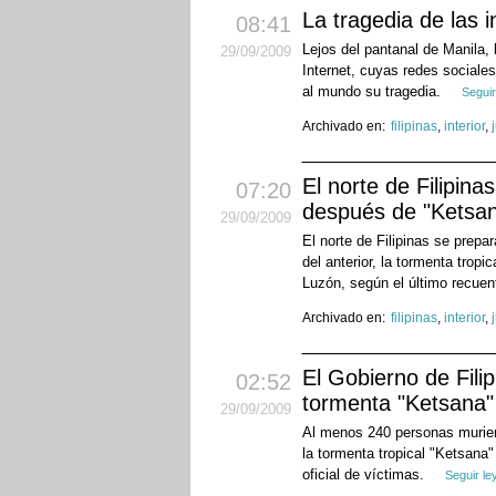
La tragedia de las 
08:41
Lejos del pantanal de Manila, 
29
/09
/2009
Internet, cuyas redes sociales
al mundo su tragedia.
Seguir
Archivado en:
filipinas
,
interior
,
El norte de Filipin
07:20
después de "Ketsa
29
/09
/2009
El norte de Filipinas se prep
del anterior, la tormenta trop
Luzón, según el último recuen
Archivado en:
filipinas
,
interior
,
El Gobierno de Fili
02:52
tormenta "Ketsana"
29
/09
/2009
Al menos 240 personas murier
la tormenta tropical "Ketsana"
oficial de víctimas.
Seguir l