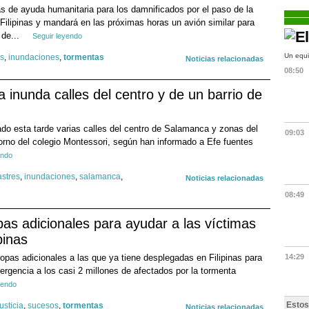
 de ayuda humanitaria para los damnificados por el paso de la
 Filipinas y mandará en las próximas horas un avión similar para
 de...
Seguir leyendo
Un equi
as
,
inundaciones
,
tormentas
Noticias relacionadas
08:50
inunda calles del centro y de un barrio de
o esta tarde varias calles del centro de Salamanca y zonas del
09:03
torno del colegio Montessori, según han informado a Efe fuentes
endo
stres
,
inundaciones
,
salamanca
,
Noticias relacionadas
08:49
s adicionales para ayudar a las víctimas
pinas
pas adicionales a las que ya tiene desplegadas en Filipinas para
14:29
ergencia a los casi 2 millones de afectados por la tormenta
yendo
Estos
justicia
,
sucesos
,
tormentas
Noticias relacionadas