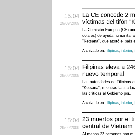
La CE concede 2 mil
15:04
víctimas del tifón "
29
/09
/2009
La Comisión Europea (CE) anun
dólares) de ayuda humanitaria d
"Ketsana", que azotó el país 
Archivado en:
filipinas
,
interior
,
Filipinas eleva a 2
15:04
nuevo temporal
29
/09
/2009
Las autoridades de Filipinas a
"Ketsana", mientras la isla L
las críticas al Gobierno por...
Archivado en:
filipinas
,
interior
,
23 muertos por el ti
15:04
central de Vietnam
29
/09
/2009
Al menos 23 personas han muer