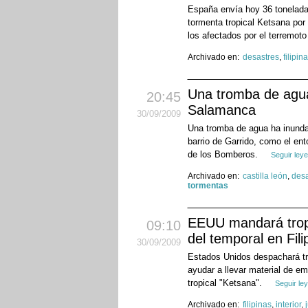
España envía hoy 36 toneladas
tormenta tropical Ketsana por
los afectados por el terremoto
Archivado en:
desastres
,
filipin
Una tromba de agua 
20:45
Salamanca
30
/09
/2009
Una tromba de agua ha inundad
barrio de Garrido, como el en
de los Bomberos.
Seguir ley
Archivado en:
castilla león
,
desa
tormentas
EEUU mandará tropa
09:10
del temporal en Fili
30
/09
/2009
Estados Unidos despachará tro
ayudar a llevar material de em
tropical "Ketsana".
Seguir le
Archivado en:
filipinas
,
interior
,