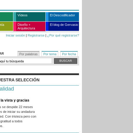
Vídeos
El Descodificador
mía
Diseño +
El blog de Gervasio
Arquitectura
Iniciar sesión
|
Registrarse
|
¿Por qué registrarse?
AR
Por palabras
Por tema
Por fecha
ESTRA SELECCIÓN
alidad
la vista y gracias
es se despide 22 meses
s de iniciar su andadura
ed. Con tristeza pero con
gratitud a todos
os.