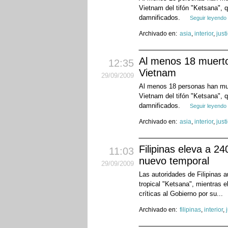
Vietnam del tifón "Ketsana", 
damnificados.
Seguir leyendo
Archivado en:
asia
,
interior
,
just
Al menos 18 muertos
12:35
Vietnam
29
/09
/2009
Al menos 18 personas han muer
Vietnam del tifón "Ketsana", 
damnificados.
Seguir leyendo
Archivado en:
asia
,
interior
,
just
Filipinas eleva a 2
11:03
nuevo temporal
29
/09
/2009
Las autoridades de Filipinas 
tropical "Ketsana", mientras e
críticas al Gobierno por su...
Archivado en:
filipinas
,
interior
,