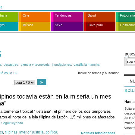
rbana
Cine
Tendencias
Salud
Fotografía
ital
Música
Sexo
I love publi
Gastrono
s
BUSC
,
,
,
,
a
desastres
ciencia y tecnologia
inundaciones
castilla la mancha
ué es RSS?
Índice de temas y buscador
NU
»
actu
ilipinos todavía están en la miseria un mes
Hasta 
na"
Soitu.
 tormenta tropical "Ketsana", el primero de los dos temporales
despué
on el norte de la isla filipina de Luzón, 1,5 millones de afectados
en la R
Seguir leyendo
mucha 
vosotr
os
,
filipinas
,
interior
,
justicia
,
política
,
Noticias relacionadas