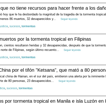
que no tiene recursos para hacer frente a los dañ
ió hoy que le ha desbordado la magnitud de la tragedia de la tormenta tropic
al menos 86 muertos, 32 desaparecidos y...
Seguir leyendo
justicia
,
sucesos
,
tormentas
uertos por la tormenta tropical en Filipinas
, cientos resultaron heridas y 32 desaparecidas, después de que la tormenta
 norte de Filipinas, según último recuento...
Seguir leyendo
justicia
,
sucesos
,
tormentas
 China por el tifón "Ketsana", que mató a 80 person
ical china de Hainan, en el sur del país, emitieron una alerta por la inminente
rte de 80 personas, 23 desaparecidos...
Seguir leyendo
ticia
,
sucesos
,
tormentas
 por tormenta tropical en Manila e isla Luzón en F