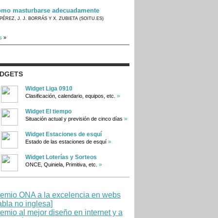
mo masturbarse adecuadamente
PÉREZ, J. J. BORRÁS Y X. ZUBIETA (SOITU.ES)
s
»
IDGETS
Widget Liga 0910
»
Clasificación, calendario, equipos, etc.
Widget El tiempo
»
Situación actual y previsión de cinco días
Widget Estaciones de esquí
»
Estado de las estaciones de esquí
Widget Loterías y Sorteos
»
ONCE, Quiniela, Primitiva, etc.