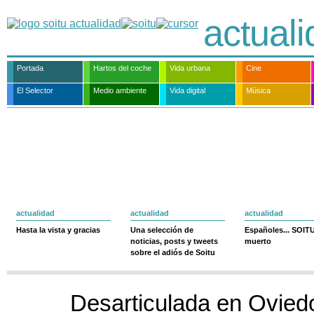
actual
Portada
Hartos del coche
Vida urbana
Cine
El Selector
Medio ambiente
Vida digital
Música
actualidad
actualidad
actualidad
Hasta la vista y gracias
Una selección de
Españoles... SOIT
noticias, posts y tweets
muerto
sobre el adiós de Soitu
Desarticulada en Ovied