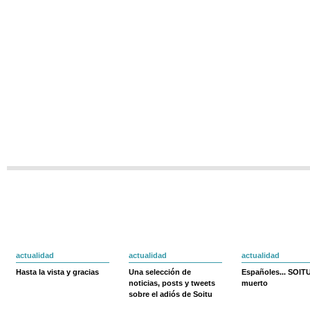
actualidad
actualidad
actualidad
Hasta la vista y gracias
Una selección de
Españoles... SOIT
noticias, posts y tweets
muerto
sobre el adiós de Soitu