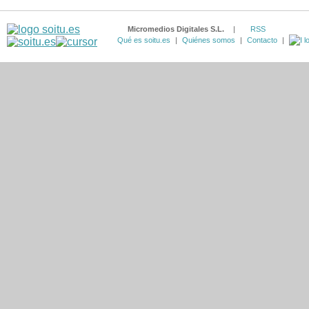
Micromedios Digitales S.L.
|
RSS
Qué es soitu.es
|
Quiénes somos
|
Contacto
|